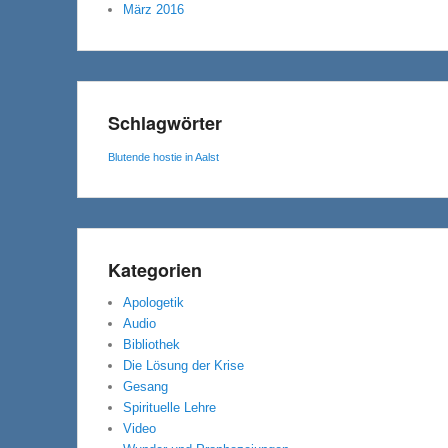
März 2016
Schlagwörter
Blutende hostie in Aalst
Kategorien
Apologetik
Audio
Bibliothek
Die Lösung der Krise
Gesang
Spirituelle Lehre
Video