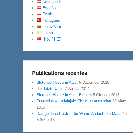
Nederlands
Español
Polski
Português
Lietuviškai
Latina
中文 (中国)
Publications récentes
Blutende Hostie in Aalst
5 Dezember 2018
das letzte Urteil
7 Januar 2017
Blutende Hostie in Aalst Belgien
5 Oktober 2016
Praetorius – Hallelujah: Christ ist erstanden
28 März
2016
Das goldene Buch – Die Wahre Andacht zu Maria
15
März 2016