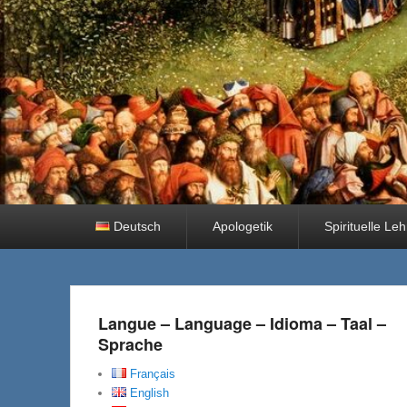
Primäres
Deutsch
Apologetik
Spirituelle Le
Menü
Langue – Language – Idioma – Taal –
Sprache
Français
English