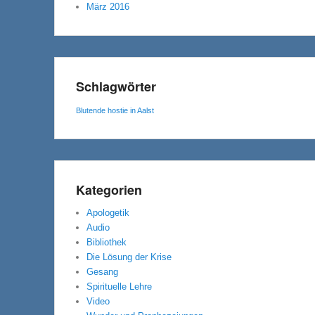
März 2016
Schlagwörter
Blutende hostie in Aalst
Kategorien
Apologetik
Audio
Bibliothek
Die Lösung der Krise
Gesang
Spirituelle Lehre
Video