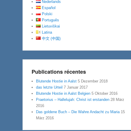
Nederlands
Español
Polski
Português
Lietuviškai
Latina
中文 (中国)
Publications récentes
Blutende Hostie in Aalst
5 Dezember 2018
das letzte Urteil
7 Januar 2017
Blutende Hostie in Aalst Belgien
5 Oktober 2016
Praetorius – Hallelujah: Christ ist erstanden
28 März
2016
Das goldene Buch – Die Wahre Andacht zu Maria
15
März 2016