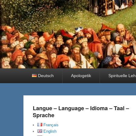
Primäres
Deutsch
Apologetik
Spirituelle Le
Menü
Langue – Language – Idioma – Taal –
Sprache
Français
English