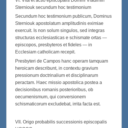
VI. Vita et actio episcopalis Domini Vladimiri
Sterniouk secundum hoc testimonium
Secundum hoc testimonium publicum, Dominus
Sterniouk apostolatum amplitudinis eximiae
exercuit. Is non solum singulos, sed integras
structuras ecclesiasticas e schismate ortas —
episcopos, presbyteros et fideles — in
Ecclesiam catholicam recepit.
Presbyteri de Campos hanc operam tamquam
heroicam describunt, in contextu gravium
pressionum doctrinalium et disciplinarum
peractam. Haec missio apostolica postea a
decisionibus romanis posterioribus, ob
oecumenismum, qui conversionem
schismaticorum excludebat, irrita facta est.
VII. Origo probabilis successionis episcopalis