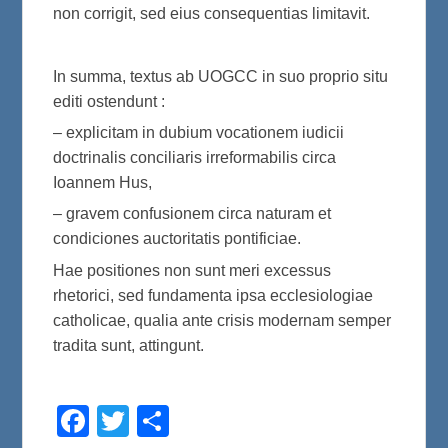
non corrigit, sed eius consequentias limitavit.
In summa, textus ab UOGCC in suo proprio situ
editi ostendunt :
– explicitam in dubium vocationem iudicii
doctrinalis conciliaris irreformabilis circa
Ioannem Hus,
– gravem confusionem circa naturam et
condiciones auctoritatis pontificiae.
Hae positiones non sunt meri excessus
rhetorici, sed fundamenta ipsa ecclesiologiae
catholicae, qualia ante crisis modernam semper
tradita sunt, attingunt.
F
T
S
a
w
h
c
i
a