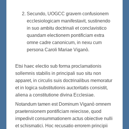
Secundo, UOGCC gravem confusionem
ecclesiologicam manifestavit, sustinendo
in suo ambitu doctrinali et conclavistico
quandam electionem pontificiam extra
omne cadre canonicum, in nexu cum
persona Caroli Mariae Viganò.
Etsi haec electio sub forma proclamationis
sollemnis stabilis in principali suo situ non
apparet, in circulis suis doctrinalibus memoratur
et in logica substitutionis auctoritatis consistit,
aliena a constitutione divina Ecclesiae.
Notandum tamen est Dominum Viganò omnem
praetensionem pontificiam reiecisse, quod
impedivit consummationem actus obiective nulli
et schismatici. Hoc recusatio errorem principii