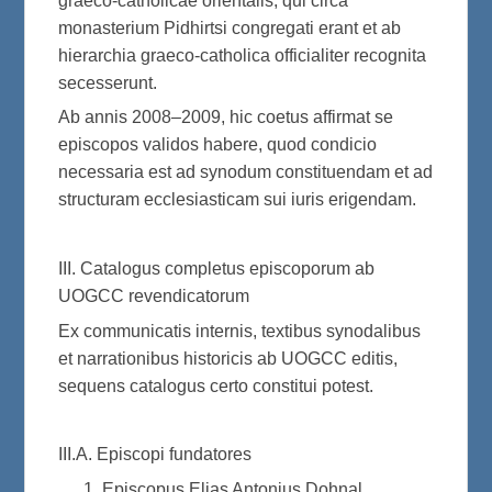
graeco-catholicae orientalis, qui circa
monasterium Pidhirtsi congregati erant et ab
hierarchia graeco-catholica officialiter recognita
secesserunt.
Ab annis 2008–2009, hic coetus affirmat se
episcopos validos habere, quod condicio
necessaria est ad synodum constituendam et ad
structuram ecclesiasticam sui iuris erigendam.
III. Catalogus completus episcoporum ab
UOGCC revendicatorum
Ex communicatis internis, textibus synodalibus
et narrationibus historicis ab UOGCC editis,
sequens catalogus certo constitui potest.
III.A. Episcopi fundatores
Episcopus Elias Antonius Dohnal