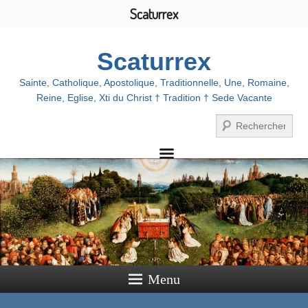
Scaturrex
Scaturrex
Sainte, Catholique, Apostolique, Traditionnelle, Une, Romaine,
Reine, Eglise, Xti du Christ † Tradition † Sede Vacante
Search
Menu