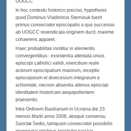
UOGCC
In hoc contextu historico preciso, hypothesis
quod Dominus Vladimirus Sterniouk fuerit
primus consecrator episcopalis a quo successio
ab UOGCC revendicata originem ducit, maxime
cohaerens apparet.
Haec probabilitas innititur in elementis
convergentibus : exsistentia attestata unius
episcopi catholici validi, exercitium reale
actorum episcopalium maiorum, receptio
episcoporum et dioecesium integrarum e
schismate, necnon absentia alterius episcopi
identitatem historicam aequipollentem
praesentis.
Intra Ordinem Basilianum in Ucraina die 23
mensis Martii anno 2008, absque consensu
Sanctæ Sedis, tamquam consecrator possibilis
memoratur pristinus presbyter russico-