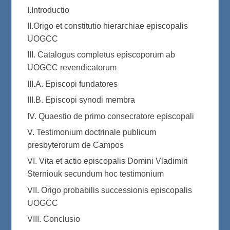
I.Introductio
II.Origo et constitutio hierarchiae episcopalis
UOGCC
III. Catalogus completus episcoporum ab
UOGCC revendicatorum
III.A. Episcopi fundatores
III.B. Episcopi synodi membra
IV. Quaestio de primo consecratore episcopali
V. Testimonium doctrinale publicum
presbyterorum de Campos
VI. Vita et actio episcopalis Domini Vladimiri
Sterniouk secundum hoc testimonium
VII. Origo probabilis successionis episcopalis
UOGCC
VIII. Conclusio