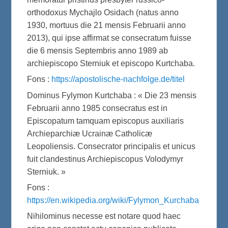
orthodoxus Mychajlo Osidach (natus anno
1930, mortuus die 21 mensis Februarii anno
2013), qui ipse affirmat se consecratum fuisse
die 6 mensis Septembris anno 1989 ab
archiepiscopo Sterniuk et episcopo Kurtchaba.
Fons :
https://apostolische-nachfolge.de/titel
Dominus Fylymon Kurtchaba : « Die 23 mensis
Februarii anno 1985 consecratus est in
Episcopatum tamquam episcopus auxiliaris
Archieparchiæ Ucrainæ Catholicæ
Leopoliensis. Consecrator principalis et unicus
fuit clandestinus Archiepiscopus Volodymyr
Sterniuk. »
Fons :
https://en.wikipedia.org/wiki/Fylymon_Kurchaba
Nihilominus necesse est notare quod haec