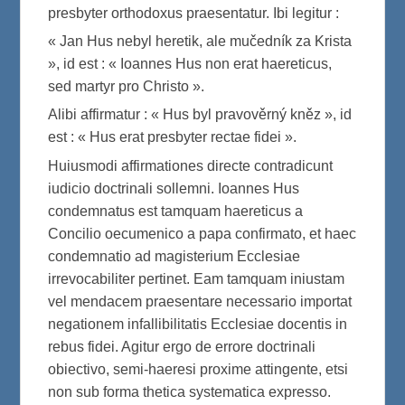
presbyter orthodoxus praesentatur. Ibi legitur :
« Jan Hus nebyl heretik, ale mučedník za Krista
», id est : « Ioannes Hus non erat haereticus,
sed martyr pro Christo ».
Alibi affirmatur : « Hus byl pravověrný kněz », id
est : « Hus erat presbyter rectae fidei ».
Huiusmodi affirmationes directe contradicunt
iudicio doctrinali sollemni. Ioannes Hus
condemnatus est tamquam haereticus a
Concilio oecumenico a papa confirmato, et haec
condemnatio ad magisterium Ecclesiae
irrevocabiliter pertinet. Eam tamquam iniustam
vel mendacem praesentare necessario importat
negationem infallibilitatis Ecclesiae docentis in
rebus fidei. Agitur ergo de errore doctrinali
obiectivo, semi-haeresi proxime attingente, etsi
non sub forma thetica systematica expresso.