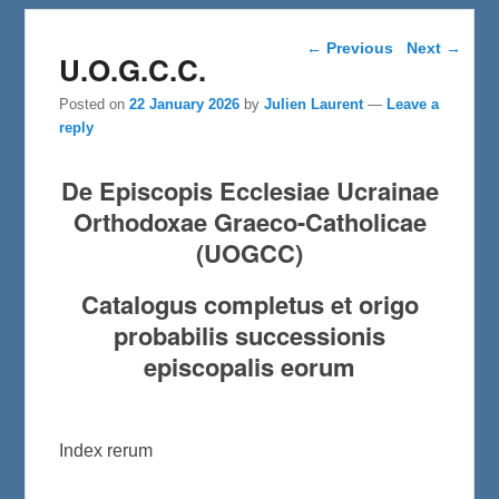
Post navigation
←
Previous
Next
→
U.O.G.C.C.
Posted on
22 January 2026
by
Julien Laurent
—
Leave a
reply
De Episcopis Ecclesiae Ucrainae
Orthodoxae Graeco-Catholicae
(UOGCC)
Catalogus completus et origo
probabilis successionis
episcopalis eorum
Index rerum