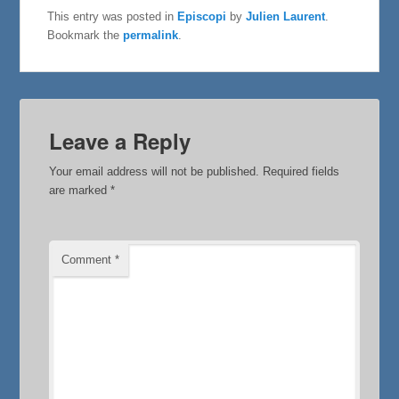
e
t
r
This entry was posted in
Episcopi
by
Julien Laurent
.
b
t
e
Bookmark the
permalink
.
o
e
o
r
k
Leave a Reply
Your email address will not be published.
Required fields
are marked
*
Comment
*