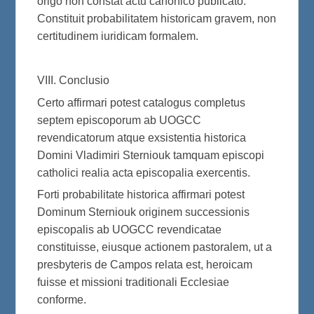
origo non constat actu canonico publicato.
Constituit probabilitatem historicam gravem, non
certitudinem iuridicam formalem.
VIII. Conclusio
Certo affirmari potest catalogus completus
septem episcoporum ab UOGCC
revendicatorum atque exsistentia historica
Domini Vladimiri Sterniouk tamquam episcopi
catholici realia acta episcopalia exercentis.
Forti probabilitate historica affirmari potest
Dominum Sterniouk originem successionis
episcopalis ab UOGCC revendicatae
constituisse, eiusque actionem pastoralem, ut a
presbyteris de Campos relata est, heroicam
fuisse et missioni traditionali Ecclesiae
conforme.