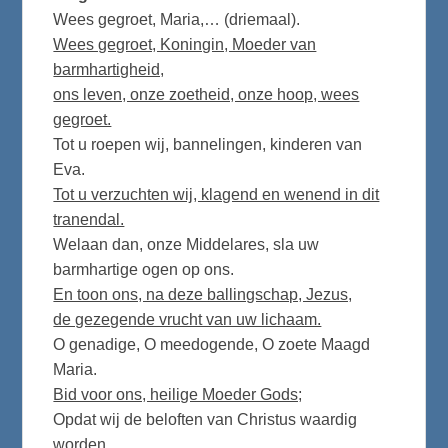
Wees gegroet, Maria,… (driemaal).
Wees gegroet, Koningin, Moeder van
barmhartigheid,
ons leven, onze zoetheid, onze hoop, wees
gegroet.
Tot u roepen wij, bannelingen, kinderen van
Eva.
Tot u verzuchten wij, klagend en wenend in dit
tranendal.
Welaan dan, onze Middelares, sla uw
barmhartige ogen op ons.
En toon ons, na deze ballingschap, Jezus,
de gezegende vrucht van uw lichaam.
O genadige, O meedogende, O zoete Maagd
Maria.
Bid voor ons, heilige Moeder Gods;
Opdat wij de beloften van Christus waardig
worden.