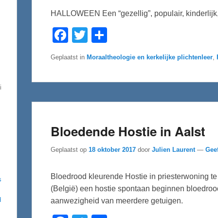
HALLOWEEN Een “gezellig”, populair, kinderlijk
F
T
D
a
w
e
c
i
l
e
t
e
Geplaatst in
Moraaltheologie en kerkelijke plichtenleer
,
b
t
n
o
e
o
r
k
i
Bloedende Hostie in Aalst
Geplaatst op
18 oktober 2017
door
Julien Laurent
—
Geef
Bloedrood kleurende Hostie in priesterwoning te 
s
(België) een hostie spontaan beginnen bloedrood
d
aanwezigheid van meerdere getuigen.