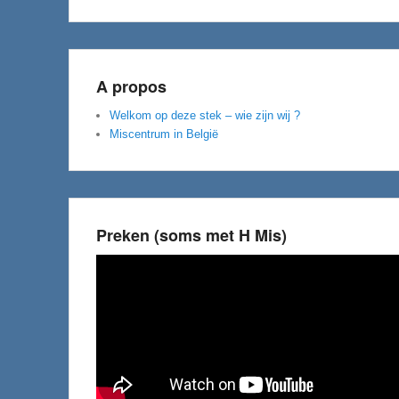
A propos
Welkom op deze stek – wie zijn wij ?
Miscentrum in België
Preken (soms met H Mis)