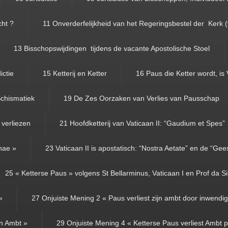
cht ?
11 Onverderfelijkheid van het Regeringsbestel der Kerk 
13 Bisschopswijdingen tijdens de vacante Apostolische Stoel
ictie
15 Ketterij en Ketter
16 Paus die Ketter wordt, is 
chismatiek
19 De Zes Oorzaken van Verlies van Pausschap
 verliezen
21 Hoofdketterij van Vaticaan II: “Gaudium et Spes”
anae »
23 Vaticaan II is apostatisch: “Nostra Aetate” en de “Gees
25 « Ketterse Paus » volgens St Bellarminus, Vaticaan I en Prof da Si
»
27 Onjuiste Mening 2 « Paus verliest zijn ambt door inwendige
jn Ambt »
29 Onjuiste Mening 4 « Ketterse Paus verliest Ambt p