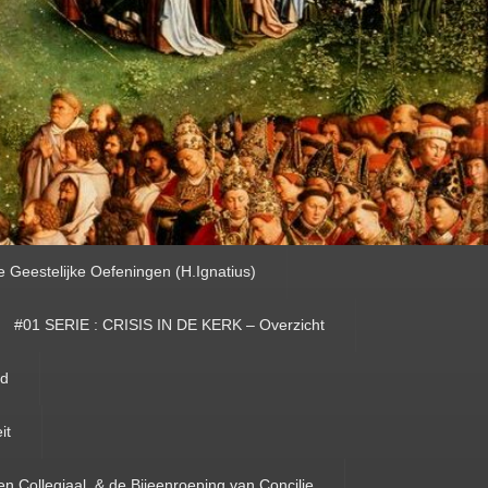
e Geestelijke Oefeningen (H.Ignatius)
#01 SERIE : CRISIS IN DE KERK – Overzicht
id
it
en Collegiaal, & de Bijeenroeping van Concilie