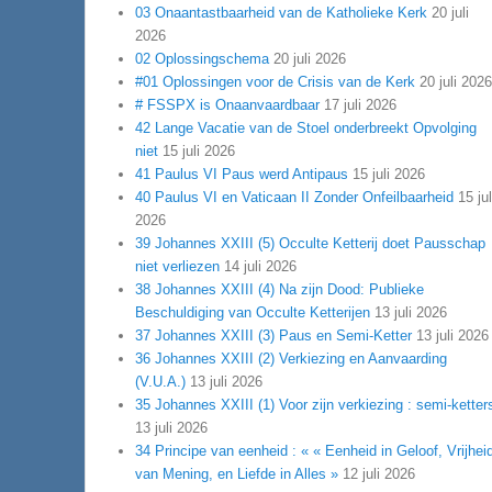
03 Onaantastbaarheid van de Katholieke Kerk
20 juli
2026
02 Oplossingschema
20 juli 2026
#01 Oplossingen voor de Crisis van de Kerk
20 juli 2026
# FSSPX is Onaanvaardbaar
17 juli 2026
42 Lange Vacatie van de Stoel onderbreekt Opvolging
niet
15 juli 2026
41 Paulus VI Paus werd Antipaus
15 juli 2026
40 Paulus VI en Vaticaan II Zonder Onfeilbaarheid
15 jul
2026
39 Johannes XXIII (5) Occulte Ketterij doet Pausschap
niet verliezen
14 juli 2026
38 Johannes XXIII (4) Na zijn Dood: Publieke
Beschuldiging van Occulte Ketterijen
13 juli 2026
37 Johannes XXIII (3) Paus en Semi-Ketter
13 juli 2026
36 Johannes XXIII (2) Verkiezing en Aanvaarding
(V.U.A.)
13 juli 2026
35 Johannes XXIII (1) Voor zijn verkiezing : semi-ketter
13 juli 2026
34 Principe van eenheid : « « Eenheid in Geloof, Vrijhei
van Mening, en Liefde in Alles »
12 juli 2026