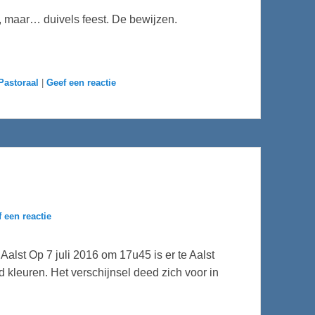
, maar… duivels feest. De bewijzen.
Pastoraal
|
Geef een reactie
 een reactie
Aalst Op 7 juli 2016 om 17u45 is er te Aalst
 kleuren. Het verschijnsel deed zich voor in