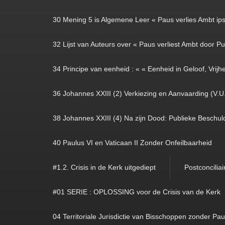
30 Mening 5 is Algemene Leer « Paus verlies Ambt ipso
32 Lijst van Auteurs over « Paus verliest Ambt door Pub
34 Principe van eenheid : « « Eenheid in Geloof, Vrijhe
36 Johannes XXIII (2) Verkiezing en Aanvaarding (V.U
38 Johannes XXIII (4) Na zijn Dood: Publieke Beschuld
40 Paulus VI en Vaticaan II Zonder Onfeilbaarheid
#1.2. Crisis in de Kerk uitgediept
Postconciliai
#01 SERIE : OPLOSSING voor de Crisis van de Kerk
04 Territoriale Jurisdictie van Bisschoppen zonder Pa