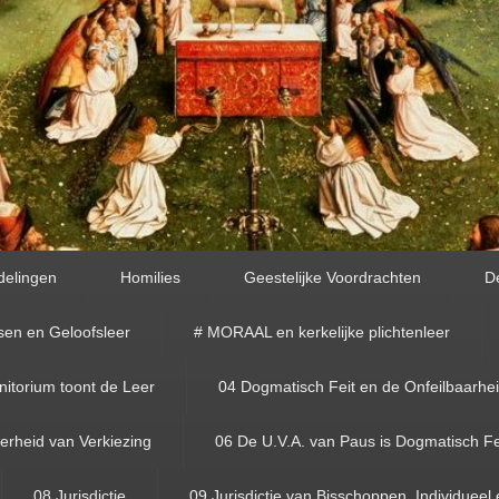
delingen
Homilies
Geestelijke Voordrachten
D
sen en Geloofsleer
# MORAAL en kerkelijke plichtenleer
torium toont de Leer
04 Dogmatisch Feit en de Onfeilbaarhe
rheid van Verkiezing
06 De U.V.A. van Paus is Dogmatisch Fe
08 Jurisdictie
09 Jurisdictie van Bisschoppen, Individueel 