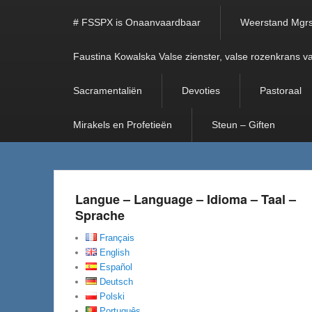
# FSSPX is Onaanvaardbaar
Weerstand Mgrs
Faustina Kowalska Valse zienster, valse rozenkrans v
Sacramentaliën
Devoties
Pastoraal
Mirakels en Profetieën
Steun – Giften
Langue – Language – Idioma – Taal –
Sprache
Français
English
Español
Deutsch
Polski
Português