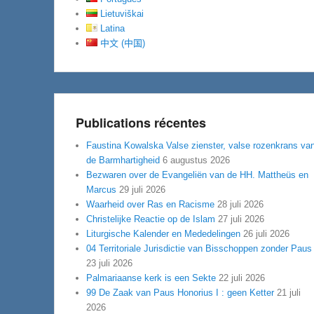
Lietuviškai
Latina
中文 (中国)
Publications récentes
Faustina Kowalska Valse zienster, valse rozenkrans va
de Barmhartigheid
6 augustus 2026
Bezwaren over de Evangeliën van de HH. Mattheüs en
Marcus
29 juli 2026
Waarheid over Ras en Racisme
28 juli 2026
Christelijke Reactie op de Islam
27 juli 2026
Liturgische Kalender en Mededelingen
26 juli 2026
04 Territoriale Jurisdictie van Bisschoppen zonder Paus
23 juli 2026
Palmariaanse kerk is een Sekte
22 juli 2026
99 De Zaak van Paus Honorius I : geen Ketter
21 juli
2026