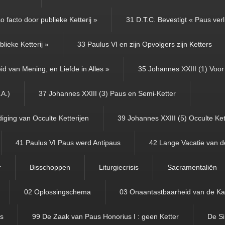
 facto door publieke Ketterij »
31 D.T.C. Bevestigt « Paus verl
lieke Ketterij »
33 Paulus VI en zijn Opvolgers zijn Ketters
id van Mening, en Liefde in Alles »
35 Johannes XXIII (1) Voor 
.A.)
37 Johannes XXIII (3) Paus en Semi-Ketter
iging van Occulte Ketterijen
39 Johannes XXIII (5) Occulte Ket
41 Paulus VI Paus werd Antipaus
42 Lange Vacatie van d
r
Bisschoppen
Liturgiecrisis
Sacramentaliën
02 Oplossingschema
03 Onaantastbaarheid van de Ka
us
99 De Zaak van Paus Honorius I : geen Ketter
De Si