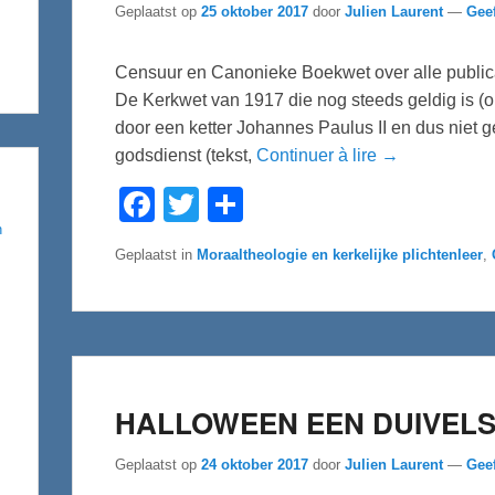
Geplaatst op
25 oktober 2017
door
Julien Laurent
—
Geef
Censuur en Canonieke Boekwet over alle publica
De Kerkwet van 1917 die nog steeds geldig is (
door een ketter Johannes Paulus II en dus niet gel
godsdienst (tekst,
Continuer à lire →
F
T
D
a
w
e
c
i
l
n
e
t
e
Geplaatst in
Moraaltheologie en kerkelijke plichtenleer
,
b
t
n
o
e
o
r
k
HALLOWEEN EEN DUIVELS
Geplaatst op
24 oktober 2017
door
Julien Laurent
—
Geef