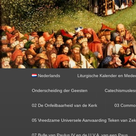
Primair
Nederlands
Liturgische Kalender en Mede
menu
Onderscheiding der Geesten
Catechismusles
02 De Onfeilbaarheid van de Kerk
03 Commoni
05 Vreedzame Universele Aanvaarding Teken van Zeke
07 Bulle van Paulus IV en de U.V.A. van een Paus