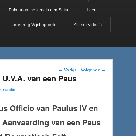
Palmariaanse kerk is een Sekte
Leer
Leergang Wijsbegeerte
Allerlei Video’s
Berichtnavigatie
←
Vorige
Volgende
→
e U.V.A. van een Paus
n reactie
s Officio van Paulus IV
en
e Aanvaarding van een Paus