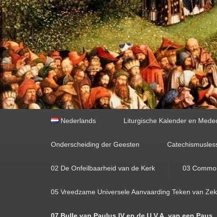
Primair
Nederlands
Liturgische Kalender en Mede
menu
Onderscheiding der Geesten
Catechismusles
02 De Onfeilbaarheid van de Kerk
03 Commoni
05 Vreedzame Universele Aanvaarding Teken van Zeke
07 Bulle van Paulus IV en de U.V.A. van een Paus