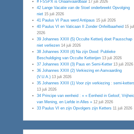
# FSSPX is Onaanvaardbaar
17 juli 2026
42 Lange Vacatie van de Stoel onderbreekt Opvolging
niet
15 juli 2026
41 Paulus VI Paus werd Antipaus
15 juli 2026
40 Paulus VI en Vaticaan II Zonder Onfeilbaarheid
15 jul
2026
39 Johannes XXIII (5) Occulte Ketterij doet Pausschap
niet verliezen
14 juli 2026
38 Johannes XXIII (4) Na zijn Dood: Publieke
Beschuldiging van Occulte Ketterijen
13 juli 2026
37 Johannes XXIII (3) Paus en Semi-Ketter
13 juli 2026
36 Johannes XXIII (2) Verkiezing en Aanvaarding
(V.U.A.)
13 juli 2026
35 Johannes XXIII (1) Voor zijn verkiezing : semi-ketter
13 juli 2026
34 Principe van eenheid : « « Eenheid in Geloof, Vrijhei
van Mening, en Liefde in Alles »
12 juli 2026
33 Paulus VI en zijn Opvolgers zijn Ketters
11 juli 2026