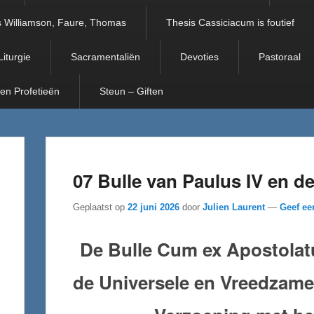
 Williamson, Faure, Thomas
Thesis Cassiciacum is foutief
Liturgie
Sacramentaliën
Devoties
Pastoraal
 en Profetieën
Steun – Giften
07 Bulle van Paulus IV en d
Geplaatst op
22 juni 2026
door
Julien Laurent
—
Geef ee
De Bulle Cum ex Apostolatu
de Universele en Vreedzam