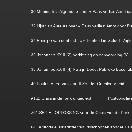
30 Mening 5 is Algemene Leer « Paus verlies Ambt ipso
32 Lijst van Auteurs over « Paus verliest Ambt door Pub
34 Principe van eenheid : « « Eenheid in Geloof, Vrijhe
36 Johannes XXIII (2) Verkiezing en Aanvaarding (V.U
38 Johannes XXIII (4) Na zijn Dood: Publieke Beschuld
40 Paulus VI en Vaticaan II Zonder Onfeilbaarheid
#1.2. Crisis in de Kerk uitgediept
Postconciliai
#01 SERIE : OPLOSSING voor de Crisis van de Kerk
04 Territoriale Jurisdictie van Bisschoppen zonder Pa