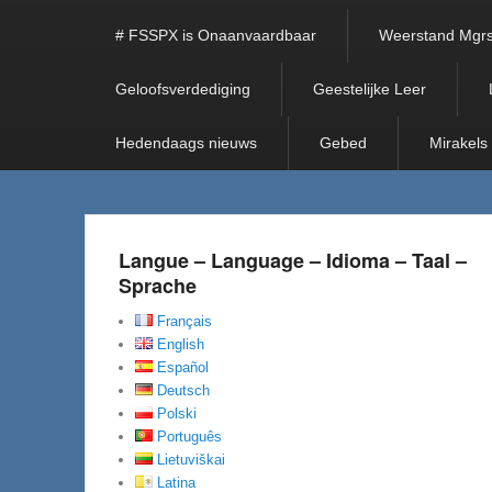
# FSSPX is Onaanvaardbaar
Weerstand Mgrs
Geloofsverdediging
Geestelijke Leer
Hedendaags nieuws
Gebed
Mirakels
Langue – Language – Idioma – Taal –
Sprache
Français
English
Español
Deutsch
Polski
Português
Lietuviškai
Latina