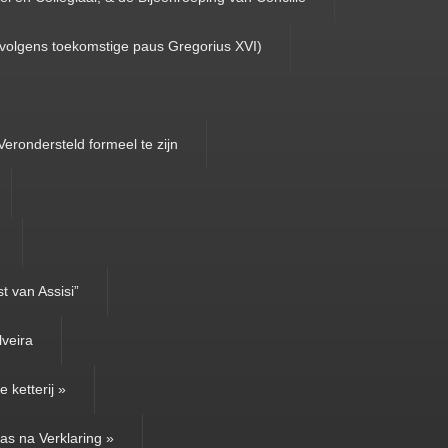
(volgens toekomstige paus Gregorius XVI)
Verondersteld formeel te zijn
t van Assisi”
lveira
 ketterij »
as na Verklaring »