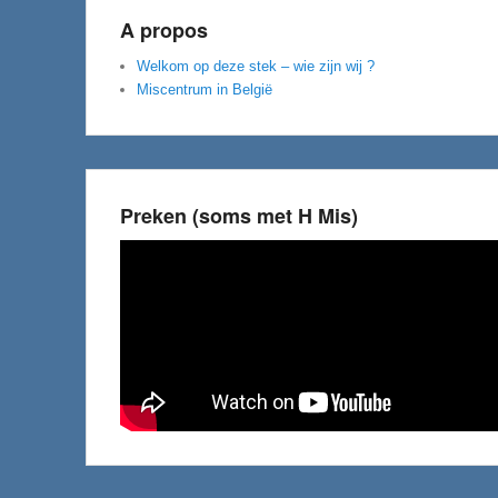
A propos
Welkom op deze stek – wie zijn wij ?
Miscentrum in België
Preken (soms met H Mis)