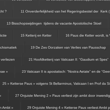
cht ?
11 Onverderfelijkheid van het Regeringsbestel der Kerk 
13 Bisschopswijdingen tijdens de vacante Apostolische Stoel
ictie
15 Ketterij en Ketter
16 Paus die Ketter wordt, is 
chismatiek
19 De Zes Oorzaken van Verlies van Pausschap
 verliezen
21 Hoofdketterij van Vaticaan II: “Gaudium et Spes”
anae »
23 Vaticaan II is apostatisch: “Nostra Aetate” en de “Gees
25 « Ketterse Paus » volgens St Bellarminus, Vaticaan I en Prof da Si
»
27 Onjuiste Mening 2 « Paus verliest zijn ambt door inwendige
jn Ambt »
29 Onjuiste Mening 4 « Ketterse Paus verliest Ambt p