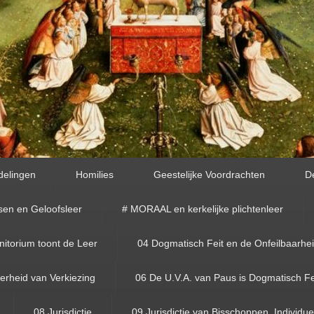
delingen
Homilies
Geestelijke Voordrachten
D
sen en Geloofsleer
# MORAAL en kerkelijke plichtenleer
torium toont de Leer
04 Dogmatisch Feit en de Onfeilbaarhe
rheid van Verkiezing
06 De U.V.A. van Paus is Dogmatisch Fe
08 Jurisdictie
09 Jurisdictie van Bisschoppen, Individue