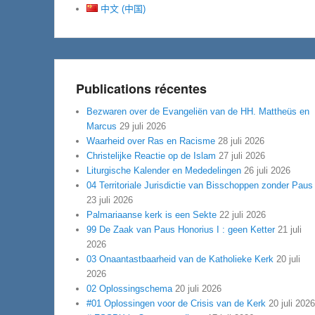
中文 (中国)
Publications récentes
Bezwaren over de Evangeliën van de HH. Mattheüs en
Marcus
29 juli 2026
Waarheid over Ras en Racisme
28 juli 2026
Christelijke Reactie op de Islam
27 juli 2026
Liturgische Kalender en Mededelingen
26 juli 2026
04 Territoriale Jurisdictie van Bisschoppen zonder Paus
23 juli 2026
Palmariaanse kerk is een Sekte
22 juli 2026
99 De Zaak van Paus Honorius I : geen Ketter
21 juli
2026
03 Onaantastbaarheid van de Katholieke Kerk
20 juli
2026
02 Oplossingschema
20 juli 2026
#01 Oplossingen voor de Crisis van de Kerk
20 juli 2026