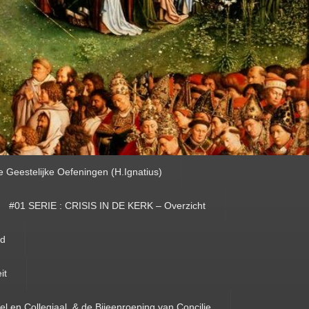
e Geestelijke Oefeningen (H.Ignatius)
#01 SERIE : CRISIS IN DE KERK – Overzicht
id
it
el en Collegiaal, & de Bijeenroeping van Concilie