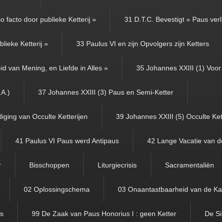
 facto door publieke Ketterij »
31 D.T.C. Bevestigt « Paus verl
lieke Ketterij »
33 Paulus VI en zijn Opvolgers zijn Ketters
id van Mening, en Liefde in Alles »
35 Johannes XXIII (1) Voor 
.A.)
37 Johannes XXIII (3) Paus en Semi-Ketter
iging van Occulte Ketterijen
39 Johannes XXIII (5) Occulte Ket
41 Paulus VI Paus werd Antipaus
42 Lange Vacatie van d
r
Bisschoppen
Liturgiecrisis
Sacramentaliën
02 Oplossingschema
03 Onaantastbaarheid van de Ka
us
99 De Zaak van Paus Honorius I : geen Ketter
De Si