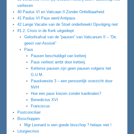
verliezen
40 Paulus VI en Vaticaan II Zonder Onfeilbaarheid
41 Paulus VI Paus werd Antipaus
42 Lange Vacatie van de Stoel onderbreekt Opvolging niet
#1.2. Crisis in de Kerk uitgediept
Geloofsafval van de “pausen” van Vaticanum II – “De
geest van Assisië”
Paus
Pausen beschuldigd van ketterij
Paus verliest ambt door ketterij.
Ketterse pausen zijn geen pausen volgens het
G.U.M.
Pauskwestie 3 – een persoonlijk overzicht door
NVH
Hoe een paus kiezen zonder kardinalen?
Benedictus XVI
Franciscus
Postconciliair
Bisschoppen
Mgr Leonard is een goede bisschop ? helaas niet !
Liturgiecrisis