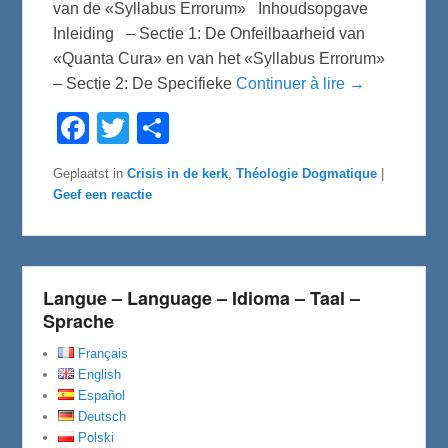
van de «Syllabus Errorum» Inhoudsopgave
Inleiding – Sectie 1: De Onfeilbaarheid van
«Quanta Cura» en van het «Syllabus Errorum»
– Sectie 2: De Specifieke
Continuer à lire →
F
T
D
a
w
e
c
i
l
e
t
e
Geplaatst in
Crisis in de kerk
,
Théologie Dogmatique
|
b
t
n
Geef een reactie
o
e
o
r
k
Langue – Language – Idioma – Taal –
Sprache
Français
English
Español
Deutsch
Polski