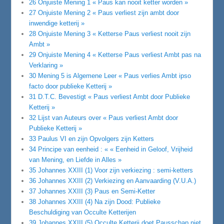
26 Onjuiste Mening 1 « Paus kan nooit ketter worden »
27 Onjuiste Mening 2 « Paus verliest zijn ambt door
inwendige ketterij »
28 Onjuiste Mening 3 « Ketterse Paus verliest nooit zijn
Ambt »
29 Onjuiste Mening 4 « Ketterse Paus verliest Ambt pas na
Verklaring »
30 Mening 5 is Algemene Leer « Paus verlies Ambt ipso
facto door publieke Ketterij »
31 D.T.C. Bevestigt « Paus verliest Ambt door Publieke
Ketterij »
32 Lijst van Auteurs over « Paus verliest Ambt door
Publieke Ketterij »
33 Paulus VI en zijn Opvolgers zijn Ketters
34 Principe van eenheid : « « Eenheid in Geloof, Vrijheid
van Mening, en Liefde in Alles »
35 Johannes XXIII (1) Voor zijn verkiezing : semi-ketters
36 Johannes XXIII (2) Verkiezing en Aanvaarding (V.U.A.)
37 Johannes XXIII (3) Paus en Semi-Ketter
38 Johannes XXIII (4) Na zijn Dood: Publieke
Beschuldiging van Occulte Ketterijen
39 Johannes XXIII (5) Occulte Ketterij doet Pausschap niet