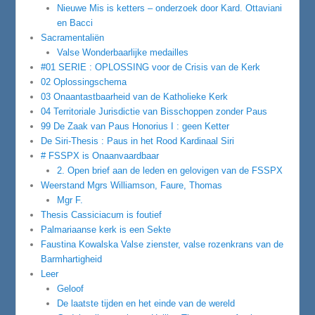
Nieuwe Mis is ketters – onderzoek door Kard. Ottaviani
en Bacci
Sacramentaliën
Valse Wonderbaarlijke medailles
#01 SERIE : OPLOSSING voor de Crisis van de Kerk
02 Oplossingschema
03 Onaantastbaarheid van de Katholieke Kerk
04 Territoriale Jurisdictie van Bisschoppen zonder Paus
99 De Zaak van Paus Honorius I : geen Ketter
De Siri-Thesis : Paus in het Rood Kardinaal Siri
# FSSPX is Onaanvaardbaar
2. Open brief aan de leden en gelovigen van de FSSPX
Weerstand Mgrs Williamson, Faure, Thomas
Mgr F.
Thesis Cassiciacum is foutief
Palmariaanse kerk is een Sekte
Faustina Kowalska Valse zienster, valse rozenkrans van de
Barmhartigheid
Leer
Geloof
De laatste tijden en het einde van de wereld