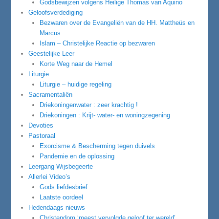
Godsbewijzen volgens Heilige Thomas van Aquino
Geloofsverdediging
Bezwaren over de Evangeliën van de HH. Mattheüs en
Marcus
Islam – Christelijke Reactie op bezwaren
Geestelijke Leer
Korte Weg naar de Hemel
Liturgie
Liturgie – huidige regeling
Sacramentaliën
Driekoningenwater : zeer krachtig !
Driekoningen : Krijt- water- en woningzegening
Devoties
Pastoraal
Exorcisme & Bescherming tegen duivels
Pandemie en de oplossing
Leergang Wijsbegeerte
Allerlei Video’s
Gods liefdesbrief
Laatste oordeel
Hedendaags nieuws
Christendom ‘meest vervolgde geloof ter wereld’