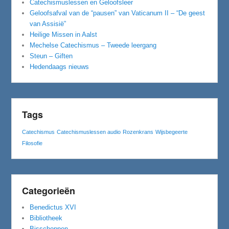
Catechismuslessen en Geloofsleer
Geloofsafval van de “pausen” van Vaticanum II – “De geest
van Assisië”
Heilige Missen in Aalst
Mechelse Catechismus – Tweede leergang
Steun – Giften
Hedendaags nieuws
Tags
Catechismus
Catechismuslessen audio
Rozenkrans
Wijsbegeerte
Filosofie
Categorieën
Benedictus XVI
Bibliotheek
Bisschoppen