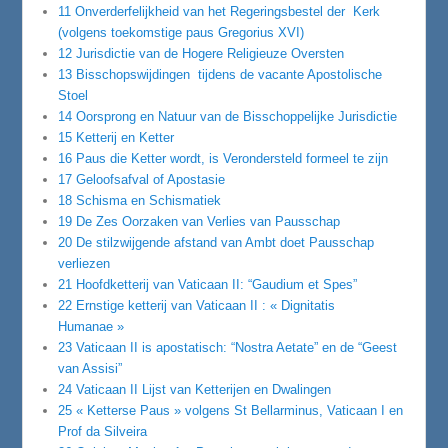
11 Onverderfelijkheid van het Regeringsbestel der Kerk
(volgens toekomstige paus Gregorius XVI)
12 Jurisdictie van de Hogere Religieuze Oversten
13 Bisschopswijdingen tijdens de vacante Apostolische
Stoel
14 Oorsprong en Natuur van de Bisschoppelijke Jurisdictie
15 Ketterij en Ketter
16 Paus die Ketter wordt, is Verondersteld formeel te zijn
17 Geloofsafval of Apostasie
18 Schisma en Schismatiek
19 De Zes Oorzaken van Verlies van Pausschap
20 De stilzwijgende afstand van Ambt doet Pausschap
verliezen
21 Hoofdketterij van Vaticaan II: “Gaudium et Spes”
22 Ernstige ketterij van Vaticaan II : « Dignitatis
Humanae »
23 Vaticaan II is apostatisch: “Nostra Aetate” en de “Geest
van Assisi”
24 Vaticaan II Lijst van Ketterijen en Dwalingen
25 « Ketterse Paus » volgens St Bellarminus, Vaticaan I en
Prof da Silveira