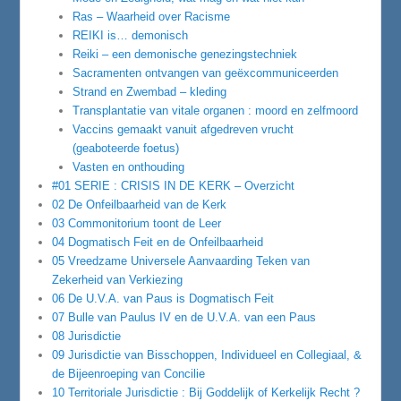
Ras – Waarheid over Racisme
REIKI is… demonisch
Reiki – een demonische genezingstechniek
Sacramenten ontvangen van geëxcommuniceerden
Strand en Zwembad – kleding
Transplantatie van vitale organen : moord en zelfmoord
Vaccins gemaakt vanuit afgedreven vrucht
(geaboteerde foetus)
Vasten en onthouding
#01 SERIE : CRISIS IN DE KERK – Overzicht
02 De Onfeilbaarheid van de Kerk
03 Commonitorium toont de Leer
04 Dogmatisch Feit en de Onfeilbaarheid
05 Vreedzame Universele Aanvaarding Teken van
Zekerheid van Verkiezing
06 De U.V.A. van Paus is Dogmatisch Feit
07 Bulle van Paulus IV en de U.V.A. van een Paus
08 Jurisdictie
09 Jurisdictie van Bisschoppen, Individueel en Collegiaal, &
de Bijeenroeping van Concilie
10 Territoriale Jurisdictie : Bij Goddelijk of Kerkelijk Recht ?