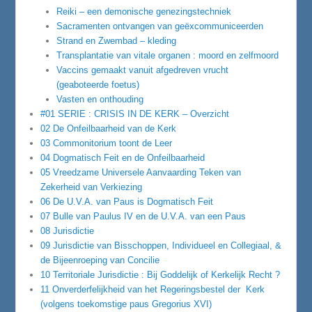
Reiki – een demonische genezingstechniek
Sacramenten ontvangen van geëxcommuniceerden
Strand en Zwembad – kleding
Transplantatie van vitale organen : moord en zelfmoord
Vaccins gemaakt vanuit afgedreven vrucht
(geaboteerde foetus)
Vasten en onthouding
#01 SERIE : CRISIS IN DE KERK – Overzicht
02 De Onfeilbaarheid van de Kerk
03 Commonitorium toont de Leer
04 Dogmatisch Feit en de Onfeilbaarheid
05 Vreedzame Universele Aanvaarding Teken van
Zekerheid van Verkiezing
06 De U.V.A. van Paus is Dogmatisch Feit
07 Bulle van Paulus IV en de U.V.A. van een Paus
08 Jurisdictie
09 Jurisdictie van Bisschoppen, Individueel en Collegiaal, &
de Bijeenroeping van Concilie
10 Territoriale Jurisdictie : Bij Goddelijk of Kerkelijk Recht ?
11 Onverderfelijkheid van het Regeringsbestel der Kerk
(volgens toekomstige paus Gregorius XVI)