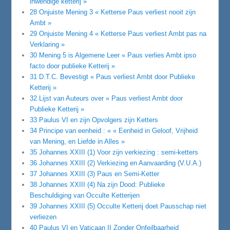
inwendige ketterij »
28 Onjuiste Mening 3 « Ketterse Paus verliest nooit zijn
Ambt »
29 Onjuiste Mening 4 « Ketterse Paus verliest Ambt pas na
Verklaring »
30 Mening 5 is Algemene Leer « Paus verlies Ambt ipso
facto door publieke Ketterij »
31 D.T.C. Bevestigt « Paus verliest Ambt door Publieke
Ketterij »
32 Lijst van Auteurs over « Paus verliest Ambt door
Publieke Ketterij »
33 Paulus VI en zijn Opvolgers zijn Ketters
34 Principe van eenheid : « « Eenheid in Geloof, Vrijheid
van Mening, en Liefde in Alles »
35 Johannes XXIII (1) Voor zijn verkiezing : semi-ketters
36 Johannes XXIII (2) Verkiezing en Aanvaarding (V.U.A.)
37 Johannes XXIII (3) Paus en Semi-Ketter
38 Johannes XXIII (4) Na zijn Dood: Publieke
Beschuldiging van Occulte Ketterijen
39 Johannes XXIII (5) Occulte Ketterij doet Pausschap niet
verliezen
40 Paulus VI en Vaticaan II Zonder Onfeilbaarheid