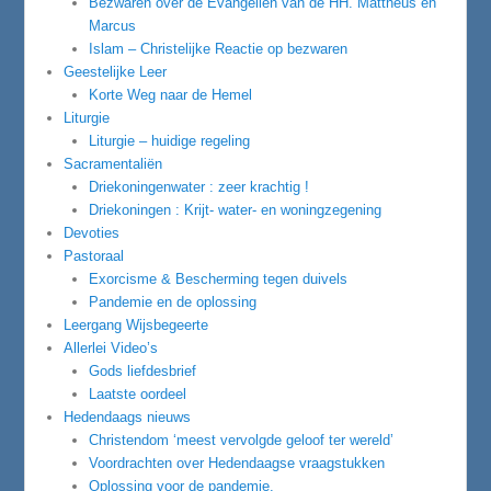
Bezwaren over de Evangeliën van de HH. Mattheüs en
Marcus
Islam – Christelijke Reactie op bezwaren
Geestelijke Leer
Korte Weg naar de Hemel
Liturgie
Liturgie – huidige regeling
Sacramentaliën
Driekoningenwater : zeer krachtig !
Driekoningen : Krijt- water- en woningzegening
Devoties
Pastoraal
Exorcisme & Bescherming tegen duivels
Pandemie en de oplossing
Leergang Wijsbegeerte
Allerlei Video’s
Gods liefdesbrief
Laatste oordeel
Hedendaags nieuws
Christendom ‘meest vervolgde geloof ter wereld’
Voordrachten over Hedendaagse vraagstukken
Oplossing voor de pandemie.