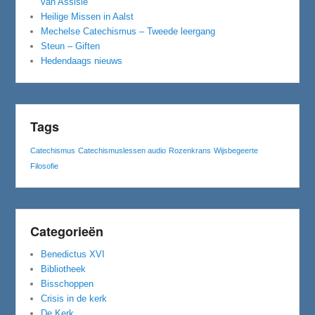
van Assisië”
Heilige Missen in Aalst
Mechelse Catechismus – Tweede leergang
Steun – Giften
Hedendaags nieuws
Tags
Catechismus
Catechismuslessen audio
Rozenkrans
Wijsbegeerte
Filosofie
Categorieën
Benedictus XVI
Bibliotheek
Bisschoppen
Crisis in de kerk
De Kerk