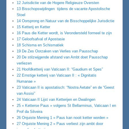
12 Jurisdictie van de Hogere Religieuze Oversten
13 Bisschopswijdingen tijdens de vacante Apostolische
Stoel
14 Oorsprong en Natuur van de Bisschoppelijke Jurisdictie
15 Ketterij en Ketter
16 Paus die Ketter wordt, is Verondersteld formeel te zijn
17 Geloofsafval of Apostasie
18 Schisma en Schismatiek
19 De Zes Oorzaken van Verlies van Pausschap
20 De stilzwijgende afstand van Ambt doet Pausschap
verliezen
21 Hoofdketterij van Vaticaan II: “Gaudium et Spes”
22 Ernstige ketterij van Vaticaan II : « Dignitatis
Humanae »
23 Vaticaan II is apostatisch: “Nostra Aetate” en de “Geest
van Assisi”
24 Vaticaan II Lijst van Ketterijen en Dwalingen
25 « Ketterse Paus » volgens St Bellarminus, Vaticaan I en
Prof da Silveira
26 Onjuiste Mening 1 « Paus kan nooit ketter worden »
27 Onjuiste Mening 2 « Paus verliest zijn ambt door