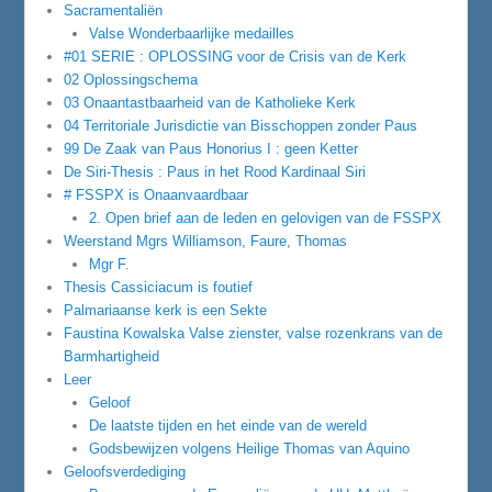
Sacramentaliën
Valse Wonderbaarlijke medailles
#01 SERIE : OPLOSSING voor de Crisis van de Kerk
02 Oplossingschema
03 Onaantastbaarheid van de Katholieke Kerk
04 Territoriale Jurisdictie van Bisschoppen zonder Paus
99 De Zaak van Paus Honorius I : geen Ketter
De Siri-Thesis : Paus in het Rood Kardinaal Siri
# FSSPX is Onaanvaardbaar
2. Open brief aan de leden en gelovigen van de FSSPX
Weerstand Mgrs Williamson, Faure, Thomas
Mgr F.
Thesis Cassiciacum is foutief
Palmariaanse kerk is een Sekte
Faustina Kowalska Valse zienster, valse rozenkrans van de
Barmhartigheid
Leer
Geloof
De laatste tijden en het einde van de wereld
Godsbewijzen volgens Heilige Thomas van Aquino
Geloofsverdediging