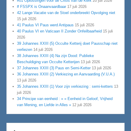
#01 Oplossingen voor de Crisis van de Kerk
20 juli 2026
# FSSPX is Onaanvaardbaar
17 juli 2026
42 Lange Vacatie van de Stoel onderbreekt Opvolging niet
15 juli 2026
41 Paulus VI Paus werd Antipaus
15 juli 2026
40 Paulus VI en Vaticaan II Zonder Onfeilbaarheid
15 juli
2026
39 Johannes XXIII (5) Occulte Ketterij doet Pausschap niet
verliezen
14 juli 2026
38 Johannes XXIII (4) Na zijn Dood: Publieke
Beschuldiging van Occulte Ketterijen
13 juli 2026
37 Johannes XXIII (3) Paus en Semi-Ketter
13 juli 2026
36 Johannes XXIII (2) Verkiezing en Aanvaarding (V.U.A.)
13 juli 2026
35 Johannes XXIII (1) Voor zijn verkiezing : semi-ketters
13
juli 2026
34 Principe van eenheid : « « Eenheid in Geloof, Vrijheid
van Mening, en Liefde in Alles »
12 juli 2026