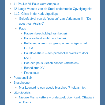
41 Paulus VI Paus werd Antipaus
42 Lange Vacatie van de Stoel onderbreekt Opvolging niet
#1.2. Crisis in de Kerk uitgediept
Geloofsafval van de “pausen” van Vaticanum II – “De
geest van Assisië”
Paus
Pausen beschuldigd van ketterij
Paus verliest ambt door ketterij.
Ketterse pausen zijn geen pausen volgens het
G.U.M.
Pauskwestie 3 – een persoonlijk overzicht door
NVH
Hoe een paus kiezen zonder kardinalen?
Benedictus XVI
Franciscus
Postconciliair
Bisschoppen
Mgr Leonard is een goede bisschop ? helaas niet !
Liturgiecrisis
Nieuwe Mis is ketters – onderzoek door Kard. Ottaviani
en Bacci