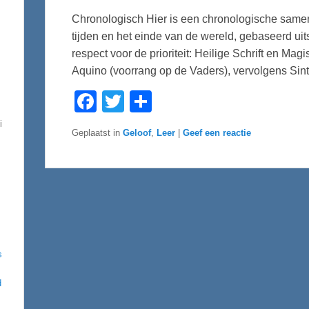
Chronologisch Hier is een chronologische samen
tijden en het einde van de wereld, gebaseerd ui
respect voor de prioriteit: Heilige Schrift en Ma
Aquino (voorrang op de Vaders), vervolgens Sin
F
T
D
a
w
e
c
i
l
i
e
t
e
Geplaatst in
Geloof
,
Leer
|
Geef een reactie
b
t
n
o
e
o
r
k
s
d