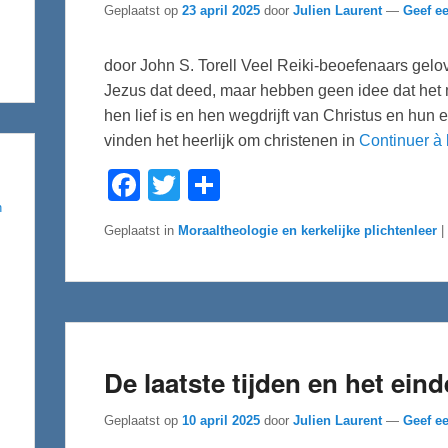
Geplaatst op
23 april 2025
door
Julien Laurent
—
Geef ee
door John S. Torell Veel Reiki-beoefenaars gelo
Jezus dat deed, maar hebben geen idee dat het 
hen lief is en hen wegdrijft van Christus en hu
vinden het heerlijk om christenen in
Continuer à 
F
T
D
a
w
e
c
i
l
n
e
t
e
Geplaatst in
Moraaltheologie en kerkelijke plichtenleer
|
b
t
n
o
e
o
r
k
De laatste tijden en het ein
Geplaatst op
10 april 2025
door
Julien Laurent
—
Geef ee