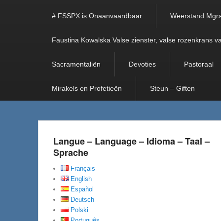
# FSSPX is Onaanvaardbaar
Weerstand Mgrs
Faustina Kowalska Valse zienster, valse rozenkrans v
Sacramentaliën
Devoties
Pastoraal
Mirakels en Profetieën
Steun – Giften
Langue – Language – Idioma – Taal –
Sprache
Français
English
Español
Deutsch
Polski
Português