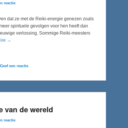
n reactie
ven dat ze met de Reiki-energie genezen zoals
meer spirituele gevolgen voor hen heeft dan
n eeuwige verlossing. Sommige Reiki-meesters
lire →
Geef een reactie
de van de wereld
n reactie