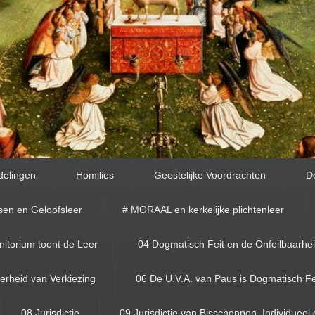
delingen
Homilies
Geestelijke Voordrachten
D
sen en Geloofsleer
# MORAAL en kerkelijke plichtenleer
torium toont de Leer
04 Dogmatisch Feit en de Onfeilbaarhe
rheid van Verkiezing
06 De U.V.A. van Paus is Dogmatisch Fe
08 Jurisdictie
09 Jurisdictie van Bisschoppen, Individueel 