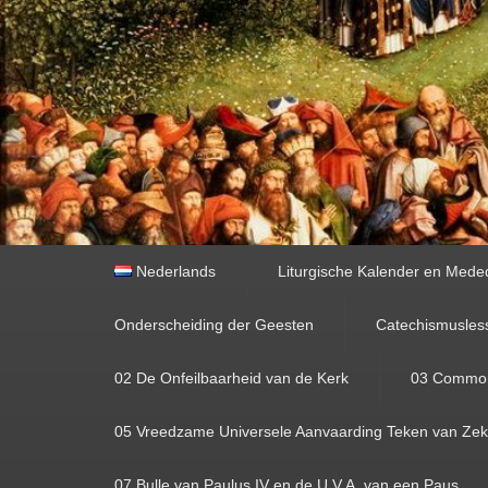
Primair
Nederlands
Liturgische Kalender en Mede
menu
Onderscheiding der Geesten
Catechismusles
02 De Onfeilbaarheid van de Kerk
03 Commoni
05 Vreedzame Universele Aanvaarding Teken van Zeke
07 Bulle van Paulus IV en de U.V.A. van een Paus