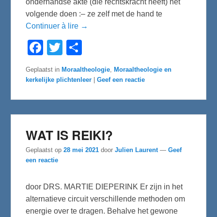
onderhandse akte (die rechtskracht heeft) het
volgende doen :– ze zelf met de hand te
Continuer à lire →
F
T
D
a
w
e
c
i
l
e
t
e
Geplaatst in
Moraaltheologie
,
Moraaltheologie en
b
t
n
kerkelijke plichtenleer
|
Geef een reactie
o
e
o
r
k
WAT IS REIKI?
Geplaatst op
28 mei 2021
door
Julien Laurent
—
Geef
een reactie
door DRS. MARTIE DIEPERINK Er zijn in het
alternatieve circuit verschillende methoden om
energie over te dragen. Behalve het gewone