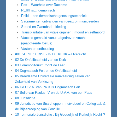
Ras – Waarheid over Racisme
REIKI is… demonisch
Reiki – een demonische genezingstechniek
Sacramenten ontvangen van geëxcommuniceerden
Strand en Zwembad – kleding
Transplantatie van vitale organen : moord en zelfmoord
Vaccins gemaakt vanuit afgedreven vrucht
(geaboteerde foetus)
Vasten en onthouding
#01 SERIE : CRISIS IN DE KERK – Overzicht
02 De Onfeilbaarheid van de Kerk
03 Commonitorium toont de Leer
04 Dogmatisch Feit en de Onfeilbaarheid
05 Vreedzame Universele Aanvaarding Teken van
Zekerheid van Verkiezing
06 De U.V.A. van Paus is Dogmatisch Feit
07 Bulle van Paulus IV en de U.V.A. van een Paus
08 Jurisdictie
09 Jurisdictie van Bisschoppen, Individueel en Collegiaal, &
de Bijeenroeping van Concilie
10 Territoriale Jurisdictie : Bij Goddelijk of Kerkelijk Recht ?