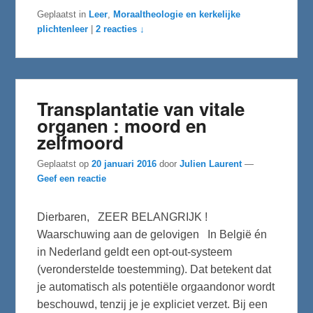
e
t
e
Geplaatst in
Leer
,
Moraaltheologie en kerkelijke
b
t
n
plichtenleer
|
2 reacties ↓
o
e
o
r
k
Transplantatie van vitale
organen : moord en
zelfmoord
Geplaatst op
20 januari 2016
door
Julien Laurent
—
Geef een reactie
Dierbaren, ZEER BELANGRIJK !
Waarschuwing aan de gelovigen In België én
in Nederland geldt een opt-out-systeem
(veronderstelde toestemming). Dat betekent dat
je automatisch als potentiële orgaandonor wordt
beschouwd, tenzij je je expliciet verzet. Bij een