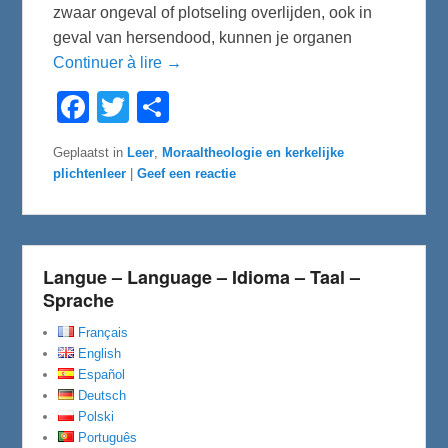
zwaar ongeval of plotseling overlijden, ook in
geval van hersendood, kunnen je organen
Continuer à lire →
F
T
D
a
w
e
c
i
l
e
t
e
Geplaatst in
Leer
,
Moraaltheologie en kerkelijke
b
t
n
plichtenleer
|
Geef een reactie
o
e
o
r
k
Langue – Language – Idioma – Taal –
Sprache
Français
English
Español
Deutsch
Polski
Português