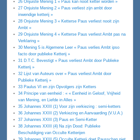
26 Onjuiste Mening 1 « Paus kan nooit ketter worden »
27 Onjuiste Mening 2 « Paus verliest zijn ambt door
inwendige ketterij »
28 Onjuiste Mening 3 « Ketterse Paus verliest nooit zijn
Ambt »
29 Onjuiste Mening 4 « Ketterse Paus verliest Ambt pas na
Verklaring »
30 Mening 5 is Algemene Leer « Paus verlies Ambt ipso
facto door publieke Ketterij »
31 D.T.C. Bevestigt « Paus verliest Ambt door Publieke
Ketterij »
32 Lijst van Auteurs over « Paus verliest Ambt door
Publieke Ketterij »
33 Paulus VI en zijn Opvolgers zijn Ketters
34 Principe van eenheid : « « Eenheid in Geloof, Vrijheid
van Mening, en Liefde in Alles »
35 Johannes XXIII (1) Voor zijn verkiezing : semi-ketters
36 Johannes XXIII (2) Verkiezing en Aanvaarding (V.U.A.)
37 Johannes XXIII (3) Paus en Semi-Ketter
38 Johannes XXIII (4) Na zijn Dood: Publieke
Beschuldiging van Occulte Ketterijen
39 Johannes XXIII (5) Occulte Ketterij doet Pausschap niet