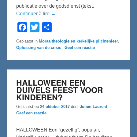
publicatie over de godsdienst (tekst,
Continuer à lire →
F
T
D
a
w
e
c
i
l
e
t
e
Geplaatst in
Moraaltheologie en kerkelijke plichtenleer
,
b
t
n
Oplossing van de crisis
|
Geef een reactie
o
e
o
r
k
HALLOWEEN EEN
DUIVELS FEEST VOOR
KINDEREN?
Geplaatst op
24 oktober 2017
door
Julien Laurent
—
Geef een reactie
HALLOWEEN Een “gezellig”, populair,