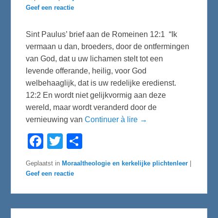
Geef een reactie
Sint Paulus’ brief aan de Romeinen 12:1 “Ik
vermaan u dan, broeders, door de ontfermingen
van God, dat u uw lichamen stelt tot een
levende offerande, heilig, voor God
welbehaaglijk, dat is uw redelijke eredienst.
12:2 En wordt niet gelijkvormig aan deze
wereld, maar wordt veranderd door de
vernieuwing van
Continuer à lire →
F
T
D
a
w
e
c
i
l
e
t
e
Geplaatst in
Moraaltheologie en kerkelijke plichtenleer
|
b
t
n
Geef een reactie
o
e
o
r
k