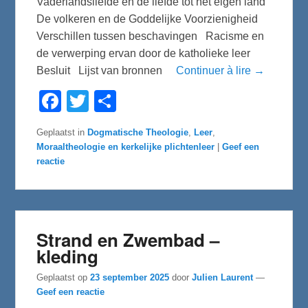
Vaderlandsliefde en de liefde tot het eigen land
De volkeren en de Goddelijke Voorzienigheid
Verschillen tussen beschavingen Racisme en
de verwerping ervan door de katholieke leer
Besluit Lijst van bronnen
Continuer à lire →
F
T
D
a
w
e
c
i
l
e
t
e
Geplaatst in
Dogmatische Theologie
,
Leer
,
b
t
n
Moraaltheologie en kerkelijke plichtenleer
|
Geef een
o
e
o
r
reactie
k
Strand en Zwembad –
kleding
Geplaatst op
23 september 2025
door
Julien Laurent
—
Geef een reactie