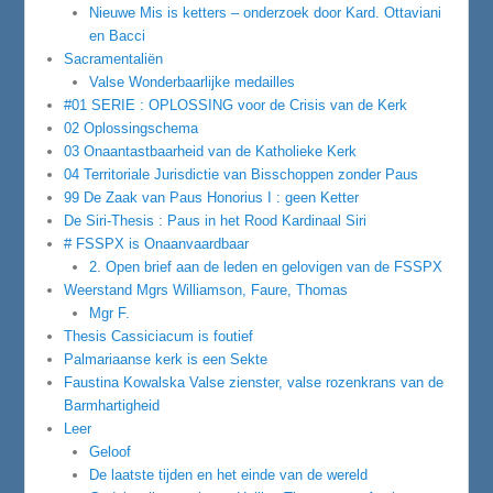
Nieuwe Mis is ketters – onderzoek door Kard. Ottaviani
en Bacci
Sacramentaliën
Valse Wonderbaarlijke medailles
#01 SERIE : OPLOSSING voor de Crisis van de Kerk
02 Oplossingschema
03 Onaantastbaarheid van de Katholieke Kerk
04 Territoriale Jurisdictie van Bisschoppen zonder Paus
99 De Zaak van Paus Honorius I : geen Ketter
De Siri-Thesis : Paus in het Rood Kardinaal Siri
# FSSPX is Onaanvaardbaar
2. Open brief aan de leden en gelovigen van de FSSPX
Weerstand Mgrs Williamson, Faure, Thomas
Mgr F.
Thesis Cassiciacum is foutief
Palmariaanse kerk is een Sekte
Faustina Kowalska Valse zienster, valse rozenkrans van de
Barmhartigheid
Leer
Geloof
De laatste tijden en het einde van de wereld