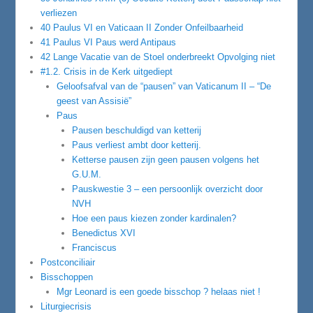
verliezen
40 Paulus VI en Vaticaan II Zonder Onfeilbaarheid
41 Paulus VI Paus werd Antipaus
42 Lange Vacatie van de Stoel onderbreekt Opvolging niet
#1.2. Crisis in de Kerk uitgediept
Geloofsafval van de “pausen” van Vaticanum II – “De
geest van Assisië”
Paus
Pausen beschuldigd van ketterij
Paus verliest ambt door ketterij.
Ketterse pausen zijn geen pausen volgens het
G.U.M.
Pauskwestie 3 – een persoonlijk overzicht door
NVH
Hoe een paus kiezen zonder kardinalen?
Benedictus XVI
Franciscus
Postconciliair
Bisschoppen
Mgr Leonard is een goede bisschop ? helaas niet !
Liturgiecrisis