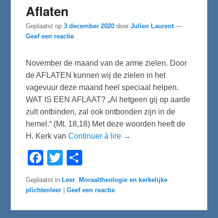
Aflaten
Geplaatst op
3 december 2020
door
Julien Laurent
—
Geef een reactie
November de maand van de arme zielen. Door
de AFLATEN kunnen wij de zielen in het
vagevuur deze maand heel speciaal helpen.
WAT IS EEN AFLAAT? „Al hetgeen gij op aarde
zult ontbinden, zal ook ontbonden zijn in de
hemel.“ (Mt. 18,18) Met deze woorden heeft de
H. Kerk van
Continuer à lire →
F
T
D
a
w
e
c
i
l
e
t
e
Geplaatst in
Leer
,
Moraaltheologie en kerkelijke
b
t
n
plichtenleer
|
Geef een reactie
o
e
o
r
k