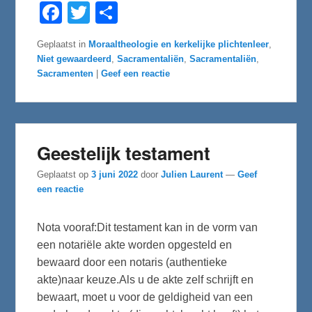
F
T
D
a
w
e
c
i
l
e
t
e
Geplaatst in
Moraaltheologie en kerkelijke plichtenleer
,
b
t
n
Niet gewaardeerd
,
Sacramentaliën
,
Sacramentaliën
,
o
e
o
r
Sacramenten
|
Geef een reactie
k
Geestelijk testament
Geplaatst op
3 juni 2022
door
Julien Laurent
—
Geef
een reactie
Nota vooraf:Dit testament kan in de vorm van
een notariële akte worden opgesteld en
bewaard door een notaris (authentieke
akte)naar keuze.Als u de akte zelf schrijft en
bewaart, moet u voor de geldigheid van een