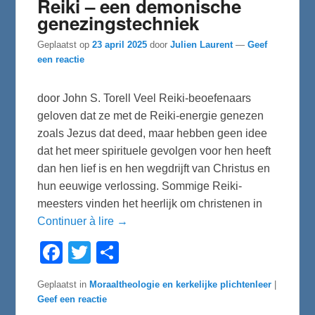
Reiki – een demonische
genezingstechniek
Geplaatst op
23 april 2025
door
Julien Laurent
—
Geef
een reactie
door John S. Torell Veel Reiki-beoefenaars
geloven dat ze met de Reiki-energie genezen
zoals Jezus dat deed, maar hebben geen idee
dat het meer spirituele gevolgen voor hen heeft
dan hen lief is en hen wegdrijft van Christus en
hun eeuwige verlossing. Sommige Reiki-
meesters vinden het heerlijk om christenen in
Continuer à lire →
F
T
D
a
w
e
c
i
l
e
t
e
Geplaatst in
Moraaltheologie en kerkelijke plichtenleer
|
b
t
n
Geef een reactie
o
e
o
r