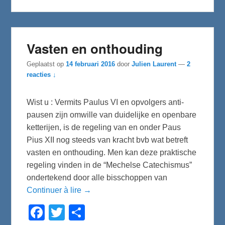
Vasten en onthouding
Geplaatst op
14 februari 2016
door
Julien Laurent
—
2
reacties ↓
Wist u : Vermits Paulus VI en opvolgers anti-
pausen zijn omwille van duidelijke en openbare
ketterijen, is de regeling van en onder Paus
Pius XII nog steeds van kracht bvb wat betreft
vasten en onthouding. Men kan deze praktische
regeling vinden in de “Mechelse Catechismus”
ondertekend door alle bisschoppen van
Continuer à lire →
F
T
D
a
w
e
c
i
l