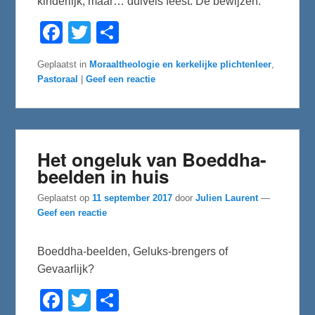
kinderlijk, maar… duivels feest. De bewijzen.
F
T
D
a
w
e
c
i
l
e
t
e
Geplaatst in
Moraaltheologie en kerkelijke plichtenleer
,
b
t
n
Pastoraal
|
Geef een reactie
o
e
o
r
k
Het ongeluk van Boeddha-
beelden in huis
Geplaatst op
11 september 2017
door
Julien Laurent
—
Geef een reactie
Boeddha-beelden, Geluks-brengers of
Gevaarlijk?
F
T
D
a
w
e