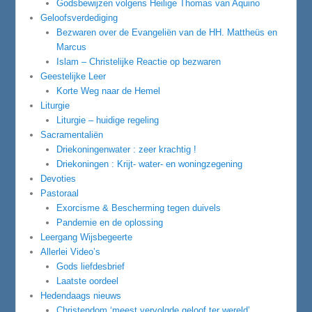
Godsbewijzen volgens Heilige Thomas van Aquino
Geloofsverdediging
Bezwaren over de Evangeliën van de HH. Mattheüs en
Marcus
Islam – Christelijke Reactie op bezwaren
Geestelijke Leer
Korte Weg naar de Hemel
Liturgie
Liturgie – huidige regeling
Sacramentaliën
Driekoningenwater : zeer krachtig !
Driekoningen : Krijt- water- en woningzegening
Devoties
Pastoraal
Exorcisme & Bescherming tegen duivels
Pandemie en de oplossing
Leergang Wijsbegeerte
Allerlei Video’s
Gods liefdesbrief
Laatste oordeel
Hedendaags nieuws
Christendom ‘meest vervolgde geloof ter wereld’