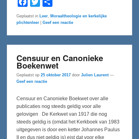
a
w
e
c
i
l
e
t
e
Geplaatst in
Leer
,
Moraaltheologie en kerkelijke
b
t
n
plichtenleer
|
Geef een reactie
o
e
o
r
k
Censuur en Canonieke
Boekenwet
Geplaatst op
25 oktober 2017
door
Julien Laurent
—
Geef een reactie
Censuur en Canonieke Boekwet over alle
publicaties nog steeds geldig voor alle
gelovigen De Kerkwet van 1917 die nog
steeds geldig is (omdat het Kerkboek van 1983
uitgegeven is door een ketter Johannes Paulus
II en dus niet geldig is) eist dat voor elke