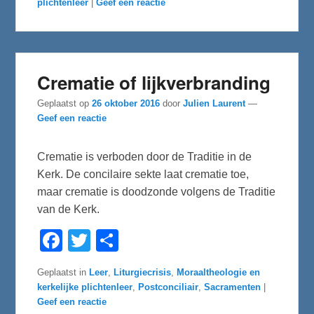
plichtenleer
|
Geef een reactie
o
e
o
r
k
Crematie of lijkverbranding
Geplaatst op
26 oktober 2016
door
Julien Laurent
—
Geef een reactie
Crematie is verboden door de Traditie in de
Kerk. De concilaire sekte laat crematie toe,
maar crematie is doodzonde volgens de Traditie
van de Kerk.
F
T
D
a
w
e
c
i
l
e
t
e
Geplaatst in
Leer
,
Liturgiecrisis
,
Moraaltheologie en
b
t
n
kerkelijke plichtenleer
,
Postconciliair
,
Sacramenten
|
o
e
o
r
Geef een reactie
k