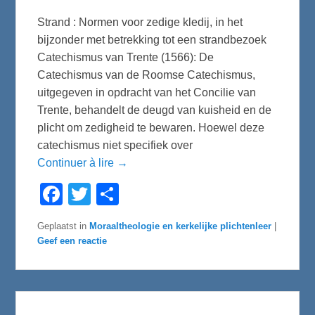
Strand : Normen voor zedige kledij, in het
bijzonder met betrekking tot een strandbezoek
Catechismus van Trente (1566): De
Catechismus van de Roomse Catechismus,
uitgegeven in opdracht van het Concilie van
Trente, behandelt de deugd van kuisheid en de
plicht om zedigheid te bewaren. Hoewel deze
catechismus niet specifiek over
Continuer à lire →
F
T
D
a
w
e
c
i
l
e
t
e
Geplaatst in
Moraaltheologie en kerkelijke plichtenleer
|
b
t
n
Geef een reactie
o
e
o
r
k