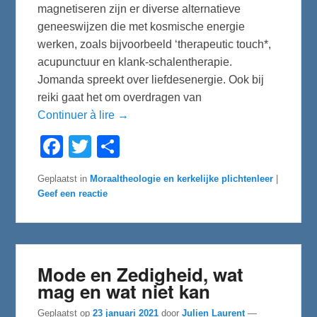
magnetiseren zijn er diverse alternatieve
geneeswijzen die met kosmische energie
werken, zoals bijvoorbeeld ‘therapeutic touch*,
acupunctuur en klank-schalentherapie.
Jomanda spreekt over liefdesenergie. Ook bij
reiki gaat het om overdragen van
Continuer à lire →
F
T
D
a
w
e
c
i
l
e
t
e
Geplaatst in
Moraaltheologie en kerkelijke plichtenleer
|
b
t
n
Geef een reactie
o
e
o
r
k
Mode en Zedigheid, wat
mag en wat niet kan
Geplaatst op
23 januari 2021
door
Julien Laurent
—