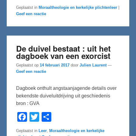
c
i
l
e
t
e
Geplaatst in
Moraaltheologie en kerkelijke plichtenleer
|
b
t
n
Geef een reactie
o
e
o
r
k
De duivel bestaat : uit het
dagboek van een exorcist
Geplaatst op
14 februari 2017
door
Julien Laurent
—
Geef een reactie
Dagboek onthult angstaanjagende details over
bekendste duiveluitdrijving uit geschiedenis
bron : GVA
F
T
D
a
w
e
c
i
l
e
t
e
Geplaatst in
Leer
,
Moraaltheologie en kerkelijke
b
t
n