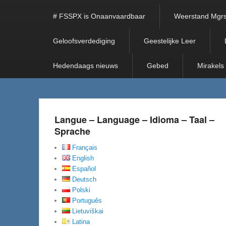
# FSSPX is Onaanvaardbaar
Weerstand Mgrs
Geloofsverdediging
Geestelijke Leer
Hedendaags nieuws
Gebed
Mirakels
Langue – Language – Idioma – Taal –
Sprache
Français
English
Español
Deutsch
Polski
Português
Lietuviškai
Latina