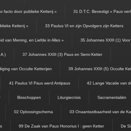
 facto door publieke Ketterij »
31 D.T.C. Bevestigt « Paus verl
lieke Ketterij »
33 Paulus VI en zijn Opvolgers zijn Ketters
id van Mening, en Liefde in Alles »
35 Johannes XXIII (1) Voor 
.A.)
37 Johannes XXIII (3) Paus en Semi-Ketter
iging van Occulte Ketterijen
39 Johannes XXIII (5) Occulte Ket
41 Paulus VI Paus werd Antipaus
42 Lange Vacatie van d
r
Bisschoppen
Liturgiecrisis
Sacramentaliën
02 Oplossingschema
03 Onaantastbaarheid van de Ka
us
99 De Zaak van Paus Honorius I : geen Ketter
De Si