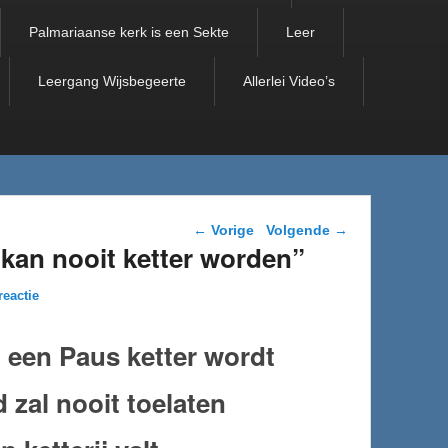
Palmariaanse kerk is een Sekte
Leer
Leergang Wijsbegeerte
Allerlei Video’s
Berichtnavigatie
←
Vorige
Volgende
→
kan nooit ketter worden”
reactie
t een Paus ketter wordt
 zal nooit toelaten