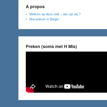
A propos
Welkom op deze stek – wie zijn wij ?
Miscentrum in België
Preken (soms met H Mis)