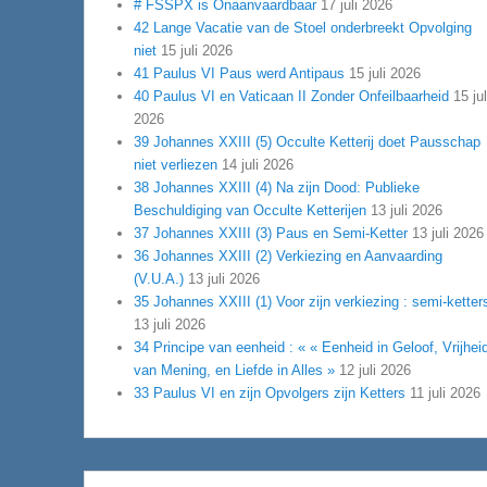
# FSSPX is Onaanvaardbaar
17 juli 2026
42 Lange Vacatie van de Stoel onderbreekt Opvolging
niet
15 juli 2026
41 Paulus VI Paus werd Antipaus
15 juli 2026
40 Paulus VI en Vaticaan II Zonder Onfeilbaarheid
15 jul
2026
39 Johannes XXIII (5) Occulte Ketterij doet Pausschap
niet verliezen
14 juli 2026
38 Johannes XXIII (4) Na zijn Dood: Publieke
Beschuldiging van Occulte Ketterijen
13 juli 2026
37 Johannes XXIII (3) Paus en Semi-Ketter
13 juli 2026
36 Johannes XXIII (2) Verkiezing en Aanvaarding
(V.U.A.)
13 juli 2026
35 Johannes XXIII (1) Voor zijn verkiezing : semi-ketter
13 juli 2026
34 Principe van eenheid : « « Eenheid in Geloof, Vrijhei
van Mening, en Liefde in Alles »
12 juli 2026
33 Paulus VI en zijn Opvolgers zijn Ketters
11 juli 2026