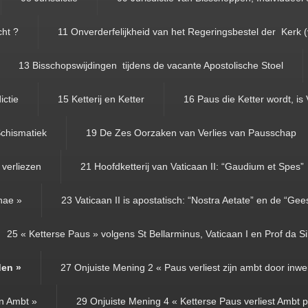
cht ?
11 Onverderfelijkheid van het Regeringsbestel der Kerk 
13 Bisschopswijdingen tijdens de vacante Apostolische Stoel
ictie
15 Ketterij en Ketter
16 Paus die Ketter wordt, is 
chismatiek
19 De Zes Oorzaken van Verlies van Pausschap
 verliezen
21 Hoofdketterij van Vaticaan II: “Gaudium et Spes”
anae »
23 Vaticaan II is apostatisch: “Nostra Aetate” en de “Gees
25 « Ketterse Paus » volgens St Bellarminus, Vaticaan I en Prof da Si
den »
27 Onjuiste Mening 2 « Paus verliest zijn ambt door inwen
jn Ambt »
29 Onjuiste Mening 4 « Ketterse Paus verliest Ambt p