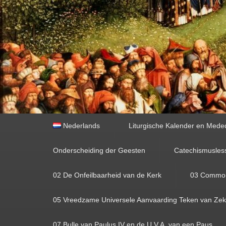
Primair
Nederlands
Liturgische Kalender en Mede
menu
Onderscheiding der Geesten
Catechismusles
02 De Onfeilbaarheid van de Kerk
03 Commoni
05 Vreedzame Universele Aanvaarding Teken van Zeke
07 Bulle van Paulus IV en de U.V.A. van een Paus