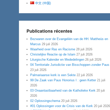
中文 (中国)
Publications récentes
Bezwaren over de Evangeliën van de HH. Mattheüs en
Marcus
29 juli 2026
Waarheid over Ras en Racisme
28 juli 2026
Christelijke Reactie op de Islam
27 juli 2026
Liturgische Kalender en Mededelingen
26 juli 2026
04 Territoriale Jurisdictie van Bisschoppen zonder Paus
23 juli 2026
Palmariaanse kerk is een Sekte
22 juli 2026
99 De Zaak van Paus Honorius I : geen Ketter
21 juli
2026
03 Onaantastbaarheid van de Katholieke Kerk
20 juli
2026
02 Oplossingschema
20 juli 2026
#01 Oplossingen voor de Crisis van de Kerk
20 juli 2026