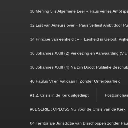
30 Mening 5 is Algemene Leer « Paus verlies Ambt ipso
32 Lijst van Auteurs over « Paus verliest Ambt door Pub
34 Principe van eenheid : « « Eenheid in Geloof, Vrijhe
36 Johannes XXIII (2) Verkiezing en Aanvaarding (V.U
38 Johannes XXIII (4) Na zijn Dood: Publieke Beschuld
40 Paulus VI en Vaticaan II Zonder Onfeilbaarheid
#1.2. Crisis in de Kerk uitgediept
Postconciliai
#01 SERIE : OPLOSSING voor de Crisis van de Kerk
04 Territoriale Jurisdictie van Bisschoppen zonder Pa