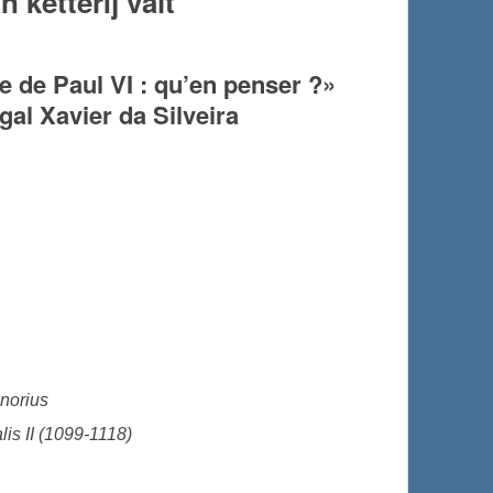
 ketterij valt
 de Paul VI : qu’en penser ?»
gal Xavier da Silveira
onorius
lis II (1099-1118)