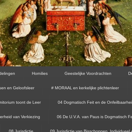
delingen
Homilies
Geestelijke Voordrachten
D
sen en Geloofsleer
# MORAAL en kerkelijke plichtenleer
torium toont de Leer
04 Dogmatisch Feit en de Onfeilbaarhe
rheid van Verkiezing
06 De U.V.A. van Paus is Dogmatisch Fe
08 Jurisdictie
09 Jurisdictie van Bisschoppen, Individueel 