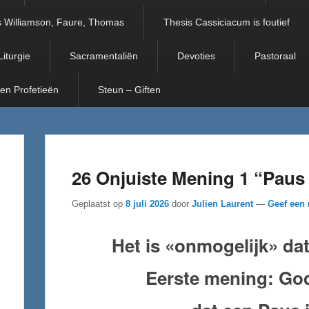
 Williamson, Faure, Thomas
Thesis Cassiciacum is foutief
Liturgie
Sacramentaliën
Devoties
Pastoraal
 en Profetieën
Steun – Giften
26 Onjuiste Mening 1 “Paus 
Geplaatst op
8 juli 2026
door
Julien Laurent
—
Geef een 
Het is «onmogelijk» da
Eerste mening: God