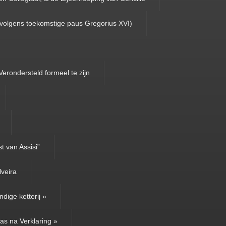
(volgens toekomstige paus Gregorius XVI)
Verondersteld formeel te zijn
t van Assisi”
lveira
dige ketterij »
as na Verklaring »