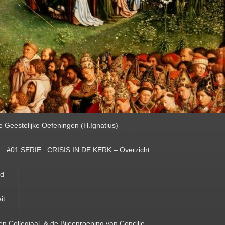
e Geestelijke Oefeningen (H.Ignatius)
#01 SERIE : CRISIS IN DE KERK – Overzicht
id
it
en Collegiaal, & de Bijeenroeping van Concilie