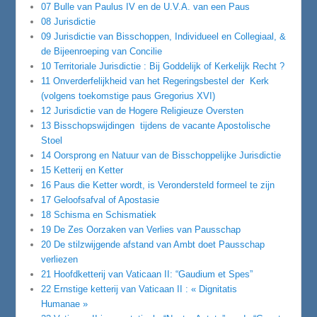
07 Bulle van Paulus IV en de U.V.A. van een Paus
08 Jurisdictie
09 Jurisdictie van Bisschoppen, Individueel en Collegiaal, &
de Bijeenroeping van Concilie
10 Territoriale Jurisdictie : Bij Goddelijk of Kerkelijk Recht ?
11 Onverderfelijkheid van het Regeringsbestel der Kerk
(volgens toekomstige paus Gregorius XVI)
12 Jurisdictie van de Hogere Religieuze Oversten
13 Bisschopswijdingen tijdens de vacante Apostolische
Stoel
14 Oorsprong en Natuur van de Bisschoppelijke Jurisdictie
15 Ketterij en Ketter
16 Paus die Ketter wordt, is Verondersteld formeel te zijn
17 Geloofsafval of Apostasie
18 Schisma en Schismatiek
19 De Zes Oorzaken van Verlies van Pausschap
20 De stilzwijgende afstand van Ambt doet Pausschap
verliezen
21 Hoofdketterij van Vaticaan II: “Gaudium et Spes”
22 Ernstige ketterij van Vaticaan II : « Dignitatis
Humanae »