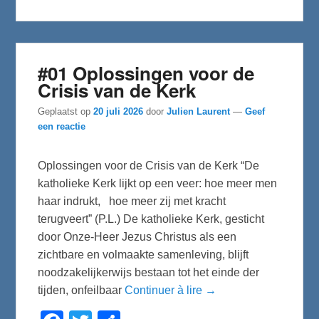
o
e
o
r
k
#01 Oplossingen voor de
Crisis van de Kerk
Geplaatst op
20 juli 2026
door
Julien Laurent
—
Geef
een reactie
Oplossingen voor de Crisis van de Kerk “De
katholieke Kerk lijkt op een veer: hoe meer men
haar indrukt, hoe meer zij met kracht
terugveert” (P.L.) De katholieke Kerk, gesticht
door Onze-Heer Jezus Christus als een
zichtbare en volmaakte samenleving, blijft
noodzakelijkerwijs bestaan tot het einde der
tijden, onfeilbaar
Continuer à lire →
F
T
D