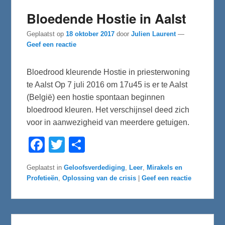
Bloedende Hostie in Aalst
Geplaatst op
18 oktober 2017
door
Julien Laurent
—
Geef een reactie
Bloedrood kleurende Hostie in priesterwoning
te Aalst Op 7 juli 2016 om 17u45 is er te Aalst
(België) een hostie spontaan beginnen
bloedrood kleuren. Het verschijnsel deed zich
voor in aanwezigheid van meerdere getuigen.
F
T
D
a
w
e
c
i
l
e
t
e
Geplaatst in
Geloofsverdediging
,
Leer
,
Mirakels en
b
t
n
Profetieën
,
Oplossing van de crisis
|
Geef een reactie
o
e
o
r
k