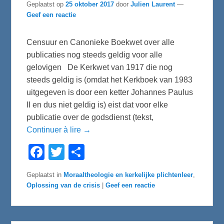
Geplaatst op
25 oktober 2017
door
Julien Laurent
—
Geef een reactie
Censuur en Canonieke Boekwet over alle
publicaties nog steeds geldig voor alle
gelovigen De Kerkwet van 1917 die nog
steeds geldig is (omdat het Kerkboek van 1983
uitgegeven is door een ketter Johannes Paulus
II en dus niet geldig is) eist dat voor elke
publicatie over de godsdienst (tekst,
Continuer à lire →
F
T
D
a
w
e
c
i
l
e
t
e
Geplaatst in
Moraaltheologie en kerkelijke plichtenleer
,
b
t
n
Oplossing van de crisis
|
Geef een reactie
o
e
o
r
k