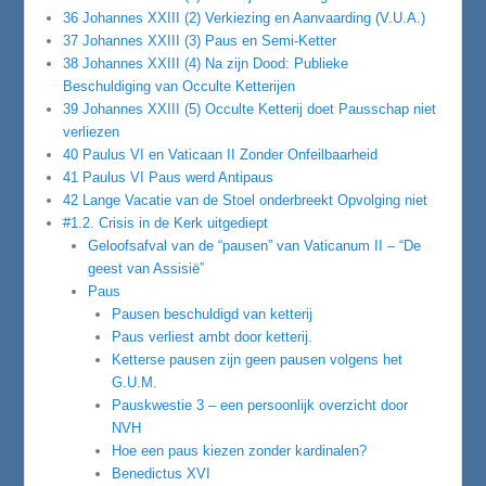
36 Johannes XXIII (2) Verkiezing en Aanvaarding (V.U.A.)
37 Johannes XXIII (3) Paus en Semi-Ketter
38 Johannes XXIII (4) Na zijn Dood: Publieke
Beschuldiging van Occulte Ketterijen
39 Johannes XXIII (5) Occulte Ketterij doet Pausschap niet
verliezen
40 Paulus VI en Vaticaan II Zonder Onfeilbaarheid
41 Paulus VI Paus werd Antipaus
42 Lange Vacatie van de Stoel onderbreekt Opvolging niet
#1.2. Crisis in de Kerk uitgediept
Geloofsafval van de “pausen” van Vaticanum II – “De
geest van Assisië”
Paus
Pausen beschuldigd van ketterij
Paus verliest ambt door ketterij.
Ketterse pausen zijn geen pausen volgens het
G.U.M.
Pauskwestie 3 – een persoonlijk overzicht door
NVH
Hoe een paus kiezen zonder kardinalen?
Benedictus XVI