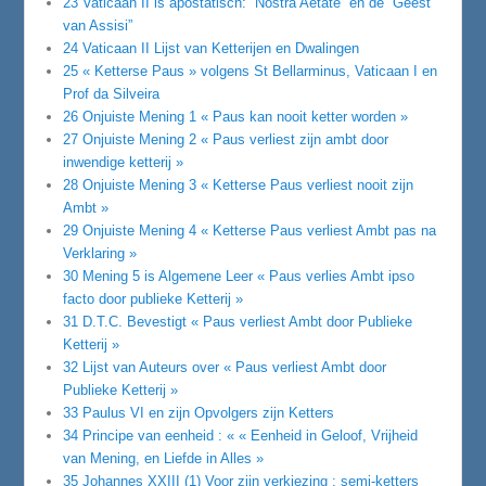
23 Vaticaan II is apostatisch: “Nostra Aetate” en de “Geest
van Assisi”
24 Vaticaan II Lijst van Ketterijen en Dwalingen
25 « Ketterse Paus » volgens St Bellarminus, Vaticaan I en
Prof da Silveira
26 Onjuiste Mening 1 « Paus kan nooit ketter worden »
27 Onjuiste Mening 2 « Paus verliest zijn ambt door
inwendige ketterij »
28 Onjuiste Mening 3 « Ketterse Paus verliest nooit zijn
Ambt »
29 Onjuiste Mening 4 « Ketterse Paus verliest Ambt pas na
Verklaring »
30 Mening 5 is Algemene Leer « Paus verlies Ambt ipso
facto door publieke Ketterij »
31 D.T.C. Bevestigt « Paus verliest Ambt door Publieke
Ketterij »
32 Lijst van Auteurs over « Paus verliest Ambt door
Publieke Ketterij »
33 Paulus VI en zijn Opvolgers zijn Ketters
34 Principe van eenheid : « « Eenheid in Geloof, Vrijheid
van Mening, en Liefde in Alles »
35 Johannes XXIII (1) Voor zijn verkiezing : semi-ketters