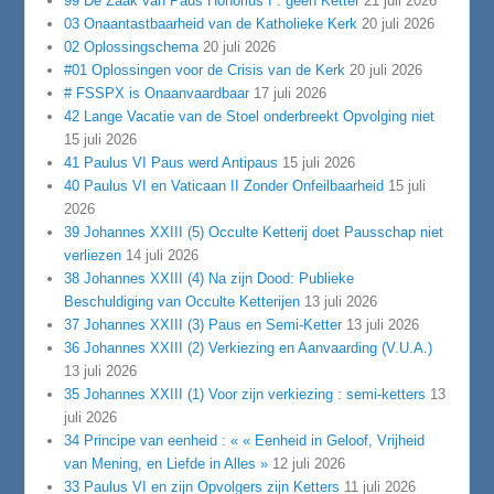
99 De Zaak van Paus Honorius I : geen Ketter
21 juli 2026
03 Onaantastbaarheid van de Katholieke Kerk
20 juli 2026
02 Oplossingschema
20 juli 2026
#01 Oplossingen voor de Crisis van de Kerk
20 juli 2026
# FSSPX is Onaanvaardbaar
17 juli 2026
42 Lange Vacatie van de Stoel onderbreekt Opvolging niet
15 juli 2026
41 Paulus VI Paus werd Antipaus
15 juli 2026
40 Paulus VI en Vaticaan II Zonder Onfeilbaarheid
15 juli
2026
39 Johannes XXIII (5) Occulte Ketterij doet Pausschap niet
verliezen
14 juli 2026
38 Johannes XXIII (4) Na zijn Dood: Publieke
Beschuldiging van Occulte Ketterijen
13 juli 2026
37 Johannes XXIII (3) Paus en Semi-Ketter
13 juli 2026
36 Johannes XXIII (2) Verkiezing en Aanvaarding (V.U.A.)
13 juli 2026
35 Johannes XXIII (1) Voor zijn verkiezing : semi-ketters
13
juli 2026
34 Principe van eenheid : « « Eenheid in Geloof, Vrijheid
van Mening, en Liefde in Alles »
12 juli 2026
33 Paulus VI en zijn Opvolgers zijn Ketters
11 juli 2026