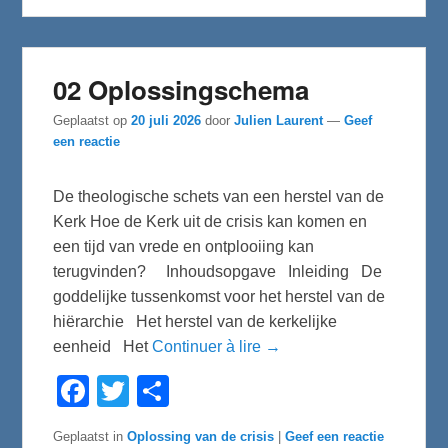
k
02 Oplossingschema
Geplaatst op
20 juli 2026
door
Julien Laurent
—
Geef
een reactie
De theologische schets van een herstel van de
Kerk Hoe de Kerk uit de crisis kan komen en
een tijd van vrede en ontplooiing kan
terugvinden? Inhoudsopgave Inleiding De
goddelijke tussenkomst voor het herstel van de
hiërarchie Het herstel van de kerkelijke
eenheid Het
Continuer à lire →
F
T
D
a
w
e
c
i
l
e
t
e
Geplaatst in
Oplossing van de crisis
|
Geef een reactie
b
t
n