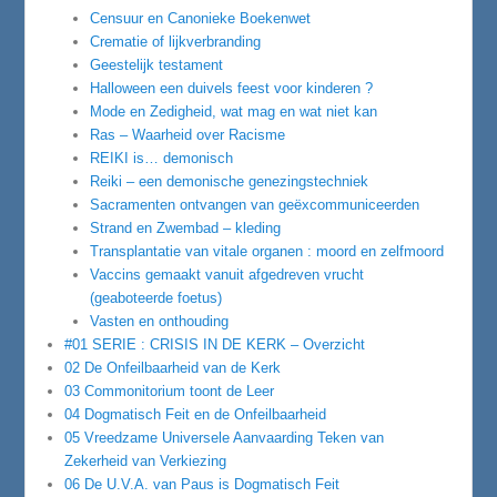
Censuur en Canonieke Boekenwet
Crematie of lijkverbranding
Geestelijk testament
Halloween een duivels feest voor kinderen ?
Mode en Zedigheid, wat mag en wat niet kan
Ras – Waarheid over Racisme
REIKI is… demonisch
Reiki – een demonische genezingstechniek
Sacramenten ontvangen van geëxcommuniceerden
Strand en Zwembad – kleding
Transplantatie van vitale organen : moord en zelfmoord
Vaccins gemaakt vanuit afgedreven vrucht
(geaboteerde foetus)
Vasten en onthouding
#01 SERIE : CRISIS IN DE KERK – Overzicht
02 De Onfeilbaarheid van de Kerk
03 Commonitorium toont de Leer
04 Dogmatisch Feit en de Onfeilbaarheid
05 Vreedzame Universele Aanvaarding Teken van
Zekerheid van Verkiezing
06 De U.V.A. van Paus is Dogmatisch Feit