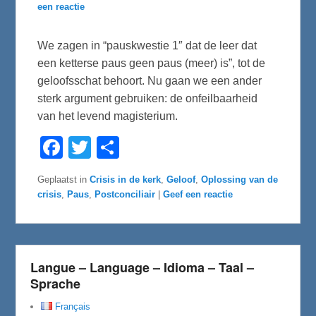
een reactie
We zagen in “pauskwestie 1″ dat de leer dat
een ketterse paus geen paus (meer) is”, tot de
geloofsschat behoort. Nu gaan we een ander
sterk argument gebruiken: de onfeilbaarheid
van het levend magisterium.
F
T
D
a
w
e
c
i
l
e
t
e
Geplaatst in
Crisis in de kerk
,
Geloof
,
Oplossing van de
b
t
n
crisis
,
Paus
,
Postconciliair
|
Geef een reactie
o
e
o
r
k
Langue – Language – Idioma – Taal –
Sprache
Français