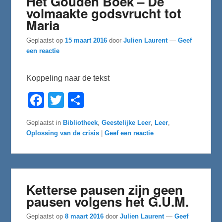
Het Gouden Boek – De
volmaakte godsvrucht tot
Maria
Geplaatst op
15 maart 2016
door
Julien Laurent
—
Geef
een reactie
Koppeling naar de tekst
F
T
D
a
w
e
c
i
l
e
t
e
Geplaatst in
Bibliotheek
,
Geestelijke Leer
,
Leer
,
b
t
n
Oplossing van de crisis
|
Geef een reactie
o
e
o
r
k
Ketterse pausen zijn geen
pausen volgens het G.U.M.
Geplaatst op
8 maart 2016
door
Julien Laurent
—
Geef