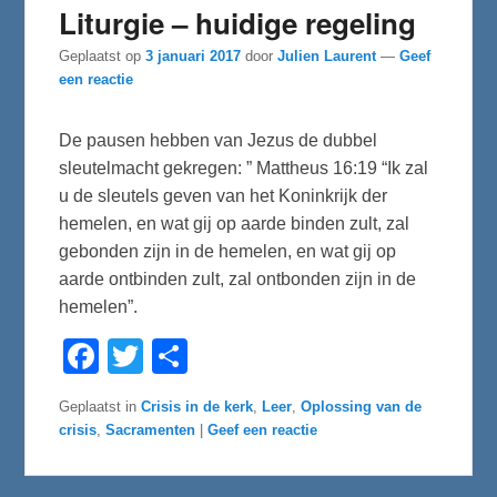
Liturgie – huidige regeling
Geplaatst op
3 januari 2017
door
Julien Laurent
—
Geef
een reactie
De pausen hebben van Jezus de dubbel
sleutelmacht gekregen: ” Mattheus 16:19 “Ik zal
u de sleutels geven van het Koninkrijk der
hemelen, en wat gij op aarde binden zult, zal
gebonden zijn in de hemelen, en wat gij op
aarde ontbinden zult, zal ontbonden zijn in de
hemelen”.
F
T
D
a
w
e
c
i
l
e
t
e
Geplaatst in
Crisis in de kerk
,
Leer
,
Oplossing van de
b
t
n
crisis
,
Sacramenten
|
Geef een reactie
o
e
o
r
k