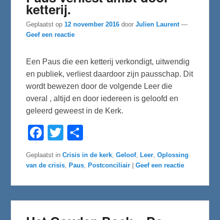
ketterij.
Geplaatst op
12 november 2016
door
Julien Laurent
—
Geef een reactie
Een Paus die een ketterij verkondigt, uitwendig
en publiek, verliest daardoor zijn pausschap. Dit
wordt bewezen door de volgende Leer die
overal , altijd en door iedereen is geloofd en
geleerd geweest in de Kerk.
F
T
D
a
w
e
c
i
l
e
t
e
Geplaatst in
Crisis in de kerk
,
Geloof
,
Leer
,
Oplossing
b
t
n
van de crisis
,
Paus
,
Postconciliair
|
Geef een reactie
o
e
o
r
k