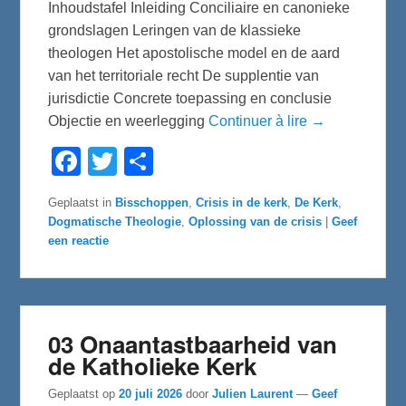
Inhoudstafel Inleiding Conciliaire en canonieke
grondslagen Leringen van de klassieke
theologen Het apostolische model en de aard
van het territoriale recht De supplentie van
jurisdictie Concrete toepassing en conclusie
Objectie en weerlegging
Continuer à lire →
F
T
D
a
w
e
c
i
l
e
t
e
Geplaatst in
Bisschoppen
,
Crisis in de kerk
,
De Kerk
,
b
t
n
Dogmatische Theologie
,
Oplossing van de crisis
|
Geef
o
e
o
r
een reactie
k
03 Onaantastbaarheid van
de Katholieke Kerk
Geplaatst op
20 juli 2026
door
Julien Laurent
—
Geef