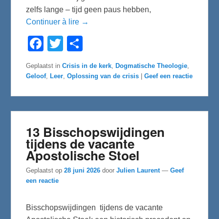
zelfs lange – tijd geen paus hebben,
Continuer à lire →
F
T
D
a
w
e
c
i
l
e
t
e
Geplaatst in
Crisis in de kerk
,
Dogmatische Theologie
,
b
t
n
Geloof
,
Leer
,
Oplossing van de crisis
|
Geef een reactie
o
e
o
r
k
13 Bisschopswijdingen
tijdens de vacante
Apostolische Stoel
Geplaatst op
28 juni 2026
door
Julien Laurent
—
Geef
een reactie
Bisschopswijdingen tijdens de vacante