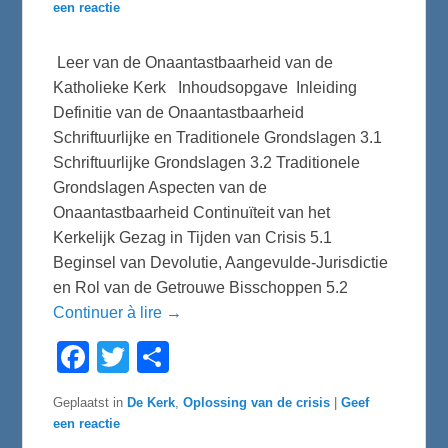
een reactie
Leer van de Onaantastbaarheid van de
Katholieke Kerk Inhoudsopgave Inleiding
Definitie van de Onaantastbaarheid
Schriftuurlijke en Traditionele Grondslagen 3.1
Schriftuurlijke Grondslagen 3.2 Traditionele
Grondslagen Aspecten van de
Onaantastbaarheid Continuïteit van het
Kerkelijk Gezag in Tijden van Crisis 5.1
Beginsel van Devolutie, Aangevulde-Jurisdictie
en Rol van de Getrouwe Bisschoppen 5.2
Continuer à lire →
F
T
D
a
w
e
c
i
l
e
t
e
Geplaatst in
De Kerk
,
Oplossing van de crisis
|
Geef
b
t
n
een reactie
o
e
o
r