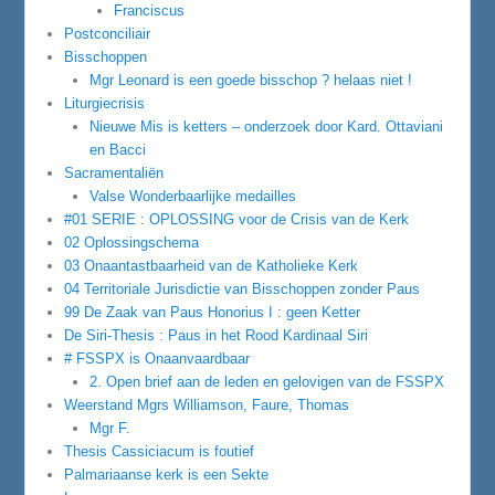
Franciscus
Postconciliair
Bisschoppen
Mgr Leonard is een goede bisschop ? helaas niet !
Liturgiecrisis
Nieuwe Mis is ketters – onderzoek door Kard. Ottaviani
en Bacci
Sacramentaliën
Valse Wonderbaarlijke medailles
#01 SERIE : OPLOSSING voor de Crisis van de Kerk
02 Oplossingschema
03 Onaantastbaarheid van de Katholieke Kerk
04 Territoriale Jurisdictie van Bisschoppen zonder Paus
99 De Zaak van Paus Honorius I : geen Ketter
De Siri-Thesis : Paus in het Rood Kardinaal Siri
# FSSPX is Onaanvaardbaar
2. Open brief aan de leden en gelovigen van de FSSPX
Weerstand Mgrs Williamson, Faure, Thomas
Mgr F.
Thesis Cassiciacum is foutief
Palmariaanse kerk is een Sekte