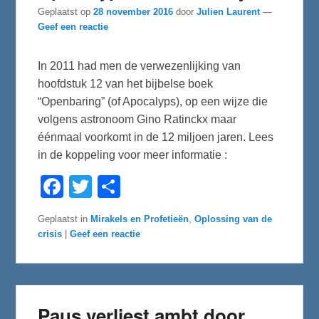
Geplaatst op
28 november 2016
door
Julien Laurent
—
Geef een reactie
In 2011 had men de verwezenlijking van
hoofdstuk 12 van het bijbelse boek
“Openbaring” (of Apocalyps), op een wijze die
volgens astronoom Gino Ratinckx maar
éénmaal voorkomt in de 12 miljoen jaren. Lees
in de koppeling voor meer informatie :
F
T
D
a
w
e
c
i
l
e
t
e
Geplaatst in
Mirakels en Profetieën
,
Oplossing van de
b
t
n
crisis
|
Geef een reactie
o
e
o
r
k
Paus verliest ambt door