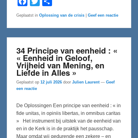
a
w
e
c
i
l
e
t
e
Geplaatst in
Oplossing van de crisis
|
Geef een reactie
b
t
n
o
e
o
r
k
34 Principe van eenheid : «
« Eenheid in Geloof,
Vrijheid van Mening, en
Liefde in Alles »
Geplaatst op
12 juli 2026
door
Julien Laurent
—
Geef
een reactie
De Oplossingen Een principe van eenheid : « in
fide unitas, in opiniis libertas, in omnibus caritas
» Het instrument bij uitstek van de eenheid van
en in de Kerk is in de praktijk het pausschap.
Maar omdat wij gedurende een zekere – en