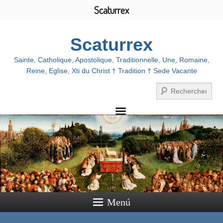
Scaturrex
Scaturrex
Sainte, Catholique, Apostolique, Traditionnelle, Une, Romaine,
Reine, Eglise, Xti du Christ † Tradition † Sede Vacante
Buscar
Menú