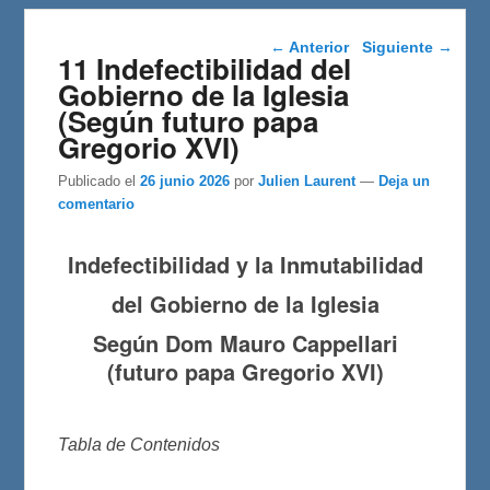
Navegación de
←
Anterior
Siguiente
→
11 Indefectibilidad del
entradas
Gobierno de la Iglesia
(Según futuro papa
Gregorio XVI)
Publicado el
26 junio 2026
por
Julien Laurent
—
Deja un
comentario
Indefectibilidad y la Inmutabilidad
del Gobierno de la Iglesia
Según Dom Mauro Cappellari
(futuro papa Gregorio XVI)
Tabla de Contenidos