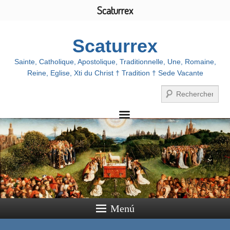
Scaturrex
Scaturrex
Sainte, Catholique, Apostolique, Traditionnelle, Une, Romaine,
Reine, Eglise, Xti du Christ † Tradition † Sede Vacante
Buscar
Menú