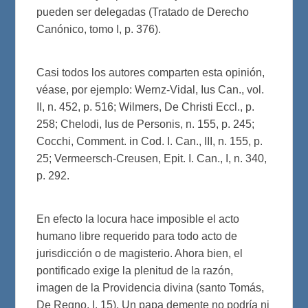
pueden ser delegadas (Tratado de Derecho
Canónico, tomo I, p. 376).
Casi todos los autores comparten esta opinión,
véase, por ejemplo: Wernz-Vidal, Ius Can., vol.
II, n. 452, p. 516; Wilmers, De Christi Eccl., p.
258; Chelodi, Ius de Personis, n. 155, p. 245;
Cocchi, Comment. in Cod. I. Can., III, n. 155, p.
25; Vermeersch-Creusen, Epit. I. Can., I, n. 340,
p. 292.
En efecto la locura hace imposible el acto
humano libre requerido para todo acto de
jurisdicción o de magisterio. Ahora bien, el
pontificado exige la plenitud de la razón,
imagen de la Providencia divina (santo Tomás,
De Regno, I, 15). Un papa demente no podría ni