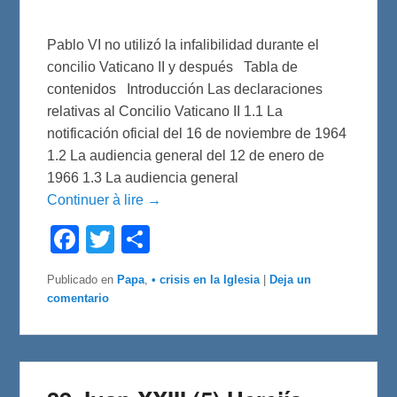
Pablo VI no utilizó la infalibilidad durante el
concilio Vaticano II y después Tabla de
contenidos Introducción Las declaraciones
relativas al Concilio Vaticano II 1.1 La
notificación oficial del 16 de noviembre de 1964
1.2 La audiencia general del 12 de enero de
1966 1.3 La audiencia general
Continuer à lire →
F
T
C
a
w
o
c
i
m
e
t
p
Publicado en
Papa
,
• crisis en la Iglesia
|
Deja un
b
t
a
comentario
o
e
r
o
r
t
k
i
r