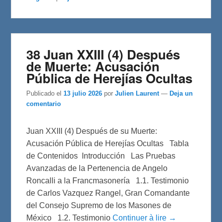
o
e
r
o
r
t
k
i
r
38 Juan XXIII (4) Después
de Muerte: Acusación
Pública de Herejías Ocultas
Publicado el
13 julio 2026
por
Julien Laurent
—
Deja un
comentario
Juan XXIII (4) Después de su Muerte:
Acusación Pública de Herejías Ocultas Tabla
de Contenidos Introducción Las Pruebas
Avanzadas de la Pertenencia de Angelo
Roncalli a la Francmasonería 1.1. Testimonio
de Carlos Vazquez Rangel, Gran Comandante
del Consejo Supremo de los Masones de
México 1.2. Testimonio
Continuer à lire →