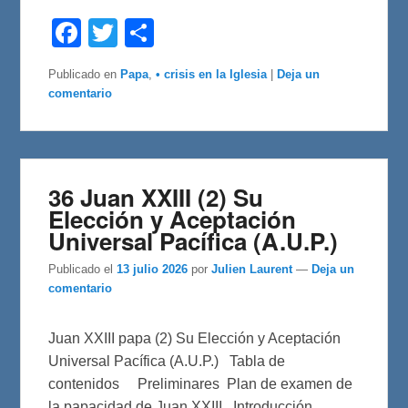
F
T
C
a
w
o
c
i
m
e
t
p
Publicado en
Papa
,
• crisis en la Iglesia
|
Deja un
b
t
a
comentario
o
e
r
o
r
t
k
i
r
36 Juan XXIII (2) Su
Elección y Aceptación
Universal Pacífica (A.U.P.)
Publicado el
13 julio 2026
por
Julien Laurent
—
Deja un
comentario
Juan XXIII papa (2) Su Elección y Aceptación
Universal Pacífica (A.U.P.) Tabla de
contenidos Preliminares Plan de examen de
la papacidad de Juan XXIII Introducción