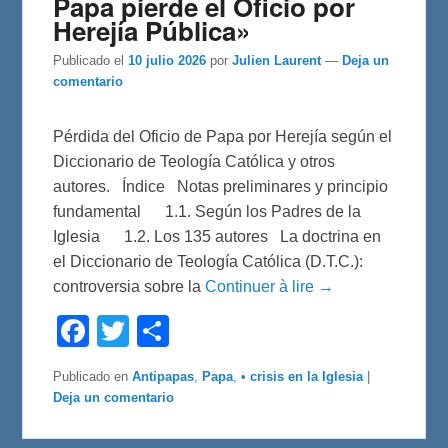
Papa pierde el Oficio por
Herejía Pública»
Publicado el
10 julio 2026
por
Julien Laurent
—
Deja un
comentario
Pérdida del Oficio de Papa por Herejía según el
Diccionario de Teología Católica y otros
autores. Índice Notas preliminares y principio
fundamental 1.1. Según los Padres de la
Iglesia 1.2. Los 135 autores La doctrina en
el Diccionario de Teología Católica (D.T.C.):
controversia sobre la
Continuer à lire →
F
T
C
a
w
o
c
i
m
e
t
p
Publicado en
Antipapas
,
Papa
,
• crisis en la Iglesia
|
b
t
a
Deja un comentario
o
e
r
o
r
t
k
i