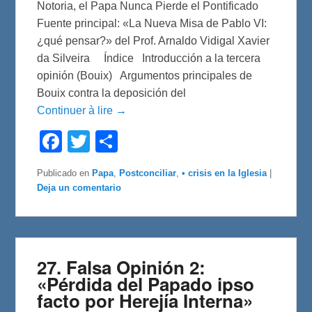
Notoria, el Papa Nunca Pierde el Pontificado
Fuente principal: «La Nueva Misa de Pablo VI:
¿qué pensar?» del Prof. Arnaldo Vidigal Xavier
da Silveira Índice Introducción a la tercera
opinión (Bouix) Argumentos principales de
Bouix contra la deposición del
Continuer à lire →
F
T
C
a
w
o
c
i
m
e
t
p
Publicado en
Papa
,
Postconciliar
,
• crisis en la Iglesia
|
b
t
a
Deja un comentario
o
e
r
o
r
t
k
i
r
27. Falsa Opinión 2:
«Pérdida del Papado ipso
facto por Herejía Interna»