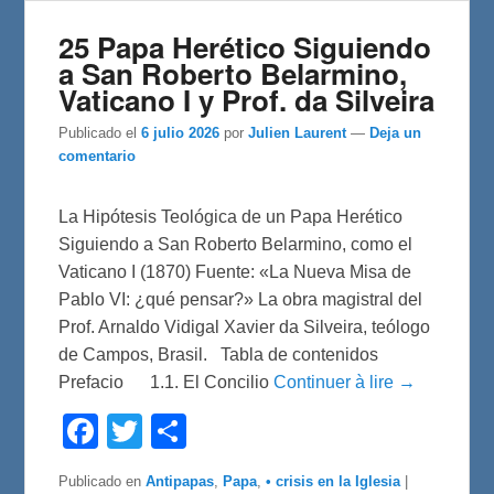
25 Papa Herético Siguiendo
a San Roberto Belarmino,
Vaticano I y Prof. da Silveira
Publicado el
6 julio 2026
por
Julien Laurent
—
Deja un
comentario
La Hipótesis Teológica de un Papa Herético
Siguiendo a San Roberto Belarmino, como el
Vaticano I (1870) Fuente: «La Nueva Misa de
Pablo VI: ¿qué pensar?» La obra magistral del
Prof. Arnaldo Vidigal Xavier da Silveira, teólogo
de Campos, Brasil. Tabla de contenidos
Prefacio 1.1. El Concilio
Continuer à lire →
F
T
C
a
w
o
c
i
m
e
t
p
Publicado en
Antipapas
,
Papa
,
• crisis en la Iglesia
|
b
t
a