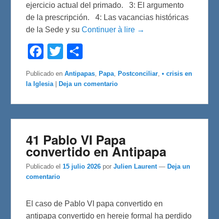
ejercicio actual del primado. 3: El argumento
de la prescripción. 4: Las vacancias históricas
de la Sede y su
Continuer à lire →
F
T
C
a
w
o
c
i
m
e
t
p
Publicado en
Antipapas
,
Papa
,
Postconciliar
,
• crisis en
b
t
a
la Iglesia
|
Deja un comentario
o
e
r
o
r
t
k
i
r
41 Pablo VI Papa
convertido en Antipapa
Publicado el
15 julio 2026
por
Julien Laurent
—
Deja un
comentario
El caso de Pablo VI papa convertido en
antipapa convertido en hereje formal ha perdido