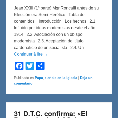
Jean XXIII (1ª parte) Mgr Roncalli antes de su
Elección era Semi-Herético Tabla de
contenidos: Introducción Los hechos 2.1.
Influido por ideas modernistas desde el año
1914 2.2. Asociación con un obispo
modernista 2.3. Aceptación del título
cardenalicio de un socialista 2.4. Un
Continuer à lire →
F
T
C
a
w
o
c
i
m
e
t
p
Publicado en
Papa
,
• crisis en la Iglesia
|
Deja un
b
t
a
comentario
o
e
r
o
r
t
k
i
r
31 D.T.C. confirma: «El