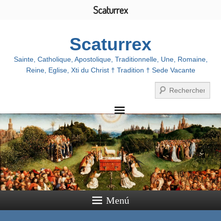
Scaturrex
Scaturrex
Sainte, Catholique, Apostolique, Traditionnelle, Une, Romaine,
Reine, Eglise, Xti du Christ † Tradition † Sede Vacante
Buscar
Menú