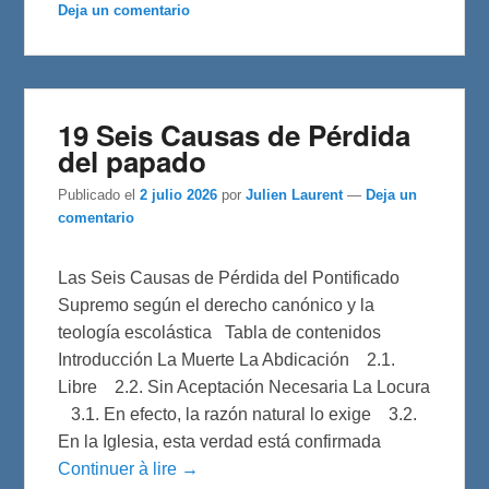
Deja un comentario
o
e
r
o
r
t
k
i
r
19 Seis Causas de Pérdida
del papado
Publicado el
2 julio 2026
por
Julien Laurent
—
Deja un
comentario
Las Seis Causas de Pérdida del Pontificado
Supremo según el derecho canónico y la
teología escolástica Tabla de contenidos
Introducción La Muerte La Abdicación 2.1.
Libre 2.2. Sin Aceptación Necesaria La Locura
3.1. En efecto, la razón natural lo exige 3.2.
En la Iglesia, esta verdad está confirmada
Continuer à lire →