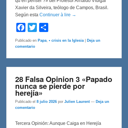
qu’en penser ?» del Profesor Arnaldo Vidigal
Xavier da Silveira, teólogo de Campos, Brasil.
Según esta
Continuer à lire →
F
T
C
a
w
o
c
i
m
e
t
p
Publicado en
Papa
,
• crisis en la Iglesia
|
Deja un
b
t
a
comentario
o
e
r
o
r
t
k
i
r
28 Falsa Opinion 3 «Papado
nunca se pierde por
herejía»
Publicado el
8 julio 2026
por
Julien Laurent
—
Deja un
comentario
Tercera Opinión: Aunque Caiga en Herejía