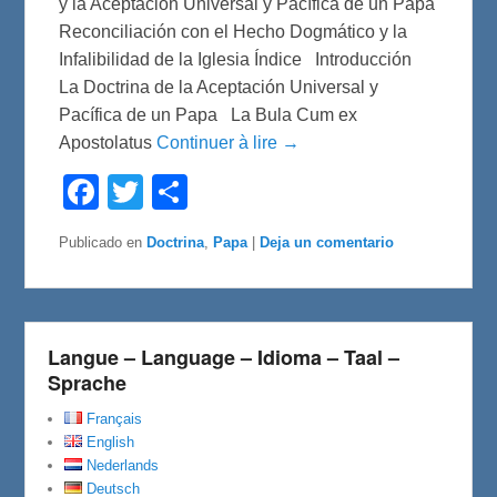
y la Aceptación Universal y Pacífica de un Papa
Reconciliación con el Hecho Dogmático y la
Infalibilidad de la Iglesia Índice Introducción
La Doctrina de la Aceptación Universal y
Pacífica de un Papa La Bula Cum ex
Apostolatus
Continuer à lire →
F
T
C
a
w
o
c
i
m
e
t
p
Publicado en
Doctrina
,
Papa
|
Deja un comentario
b
t
a
o
e
r
o
r
t
k
i
r
Langue – Language – Idioma – Taal –
Sprache
Français
English
Nederlands
Deutsch