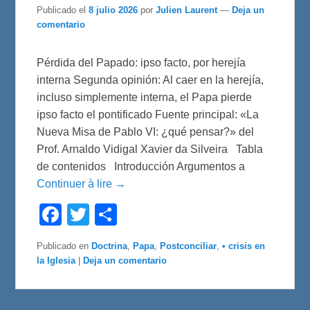
Publicado el
8 julio 2026
por
Julien Laurent
—
Deja un
comentario
Pérdida del Papado: ipso facto, por herejía
interna Segunda opinión: Al caer en la herejía,
incluso simplemente interna, el Papa pierde
ipso facto el pontificado Fuente principal: «La
Nueva Misa de Pablo VI: ¿qué pensar?» del
Prof. Arnaldo Vidigal Xavier da Silveira Tabla
de contenidos Introducción Argumentos a
Continuer à lire →
F
T
C
a
w
o
c
i
m
e
t
p
Publicado en
Doctrina
,
Papa
,
Postconciliar
,
• crisis en
b
t
a
la Iglesia
|
Deja un comentario
o
e
r
o
r
t
k
i
r