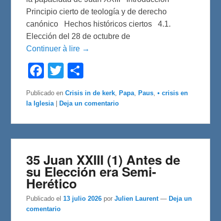
Principio cierto de teología y de derecho
canónico Hechos históricos ciertos 4.1.
Elección del 28 de octubre de
Continuer à lire →
F
T
C
a
w
o
c
i
m
e
t
p
Publicado en
Crisis in de kerk
,
Papa
,
Paus
,
• crisis en
b
t
a
la Iglesia
|
Deja un comentario
o
e
r
o
r
t
k
i
r
35 Juan XXIII (1) Antes de
su Elección era Semi-
Herético
Publicado el
13 julio 2026
por
Julien Laurent
—
Deja un
comentario