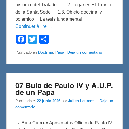
histórico del Tratado 1.2. Lugar en El Triunfo
de la Santa Sede 1.3. Objeto doctrinal y
polémico La tesis fundamental
Continuer à lire →
F
T
C
a
w
o
c
i
m
e
t
p
Publicado en
Doctrina
,
Papa
|
Deja un comentario
b
t
a
o
e
r
o
r
t
k
i
r
07 Bula de Paulo IV y A.U.P.
de un Papa
Publicado el
22 junio 2026
por
Julien Laurent
—
Deja un
comentario
La Bula Cum ex Apostolatus Officio de Paulo IV