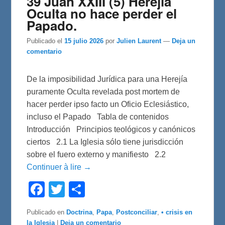
39 Juan XXIII (5) Herejía
Oculta no hace perder el
Papado.
Publicado el
15 julio 2026
por
Julien Laurent
—
Deja un
comentario
De la imposibilidad Jurídica para una Herejía
puramente Oculta revelada post mortem de
hacer perder ipso facto un Oficio Eclesiástico,
incluso el Papado Tabla de contenidos
Introducción Principios teológicos y canónicos
ciertos 2.1 La Iglesia sólo tiene jurisdicción
sobre el fuero externo y manifiesto 2.2
Continuer à lire →
F
T
C
a
w
o
c
i
m
e
t
p
Publicado en
Doctrina
,
Papa
,
Postconciliar
,
• crisis en
b
t
a
la Iglesia
|
Deja un comentario