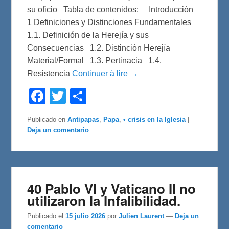
su oficio Tabla de contenidos: Introducción
1 Definiciones y Distinciones Fundamentales
1.1. Definición de la Herejía y sus
Consecuencias 1.2. Distinción Herejía
Material/Formal 1.3. Pertinacia 1.4.
Resistencia
Continuer à lire →
F
T
C
a
w
o
c
i
m
e
t
p
Publicado en
Antipapas
,
Papa
,
• crisis en la Iglesia
|
b
t
a
Deja un comentario
o
e
r
o
r
t
k
i
r
40 Pablo VI y Vaticano II no
utilizaron la Infalibilidad.
Publicado el
15 julio 2026
por
Julien Laurent
—
Deja un
comentario