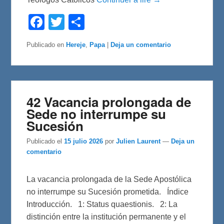
F
T
C
a
w
o
c
i
m
e
t
p
Publicado en
Hereje
,
Papa
|
Deja un comentario
b
t
a
o
e
r
o
r
t
k
i
r
42 Vacancia prolongada de
Sede no interrumpe su
Sucesión
Publicado el
15 julio 2026
por
Julien Laurent
—
Deja un
comentario
La vacancia prolongada de la Sede Apostólica
no interrumpe su Sucesión prometida. Índice
Introducción. 1: Status quaestionis. 2: La
distinción entre la institución permanente y el