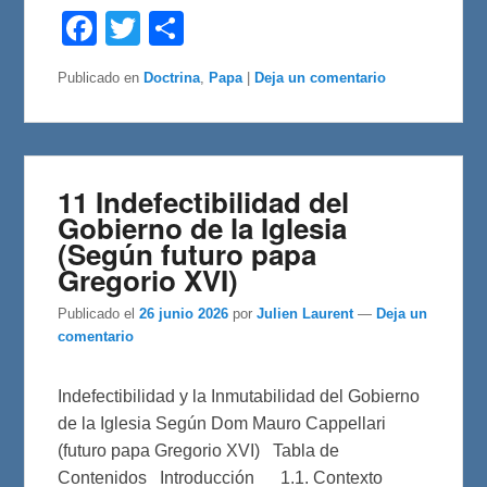
F
T
C
a
w
o
c
i
m
e
t
p
Publicado en
Doctrina
,
Papa
|
Deja un comentario
b
t
a
o
e
r
o
r
t
k
i
r
11 Indefectibilidad del
Gobierno de la Iglesia
(Según futuro papa
Gregorio XVI)
Publicado el
26 junio 2026
por
Julien Laurent
—
Deja un
comentario
Indefectibilidad y la Inmutabilidad del Gobierno
de la Iglesia Según Dom Mauro Cappellari
(futuro papa Gregorio XVI) Tabla de
Contenidos Introducción 1.1. Contexto