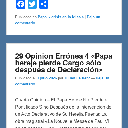
F
T
C
a
w
o
c
i
m
e
t
p
Publicado en
Papa
,
• crisis en la Iglesia
|
Deja un
b
t
a
comentario
o
e
r
o
r
t
k
i
r
29 Opinion Errónea 4 «Papa
hereje pierde Cargo sólo
después de Declaración»
Publicado el
9 julio 2026
por
Julien Laurent
—
Deja un
comentario
Cuarta Opinión – El Papa Hereje No Pierde el
Pontificado Sino Después de la Intervención de
un Acto Declarativo de Su Herejía Fuente: La
obra magistral «La Nouvelle Messe de Paul VI :