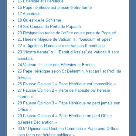
15 L’Hérésie et l’Hérétique
16 Pape hérétique est présumé être formel
17 Apostasie
18 Qu’est-ce le Schisme
19 Six Causes de Perte de Papauté
20 Résignation tacite de l’office cause perte de Papauté
21 Hérésie Majeure de Vatican II : “Gaudium et Spes”
22 « Dignitatis Humanae » de Vatican II hérétique
23 “Nostra Aetate” & l’ ”Esprit d’Assise” de Vatican II sont
apostats
24 Vatican II : Liste des Hérésies et Erreurs
25 Pape Hérétique selon St Bellermin, Vatican I et Prof. da
Silveira
26 Fausse Opinion 1 « Pape Hérétique est impossible »
27 Fausse Opinion 2 « Perte de Papauté par hérésie
interne »
28 Fausse Opinion 3 « Pape Hérétique ne perd jamais son
Office »
29 Fausse Opinion 4 « Pape Hérétique ne perd Office
qu’après Déclaration »
30 5° Opinion est Doctrine Commune « Pape perd Offfice
ipso facto par hérésie publique »