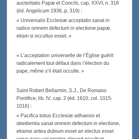
auctoritatis Papæ et Concilii, cap. XXVI, n. 318
(éd. Angelicum 1936, p. 319) :
« Universalis Ecclesiæ acceptatio sanat in
radice omnem defectum in electione papæ,
etiam si occultus esset. »
« L’acceptation universelle de l’Église guérit
radicalement tout défaut dans l’élection du
pape, même s’il était occulte. »
Saint Robert Bellarmin, S.J., De Romano
Pontifice, lib. IV, cap. 2 (éd. 1610, col. 1015-
1016) :
« Pacifica totius Ecclesiæ adhaesio et
obedientia sanat omnem defectum in electione,
etiamsi antea dubium esset an electus esset
verus papa vel propter aliquod occultum