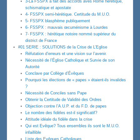
3-La FSSPX a fait des accords aves Rome hérétique,
schismatique et apostate
4- FSSPX semi-hérétique. Certitude du M.U.O.
5- FSSPX blasphème publiquement
6- FSSPX : mauvais œcuménisme à Lourdes
7- FSSPX : hérétique notoire nommé supérieur du
district de France
#01 SERIE : SOLUTIONS de la Crise de L’Eglise
Réfutation d’erreurs et une vision sur l’avenir.
Nécessité de l’Église Catholique et Survie de son
Autorité
Conclave par Collège d’Évêques
Pourquoi les élections de « papes » étaient-ils invalides
?
Nécessité de Conciles sans Pape
Obtenir la Certitude de Validité des Ordres
Objection contre l’A.U.P. et du F.D. de papes
Le nombre des fidèles est-il significatif?
Attitude idéale du fidèle dans la crise
Qui est Evêque? Tous ensembles ils sont le M.U.O.
infaillible
Liste des Evêques Catholiques