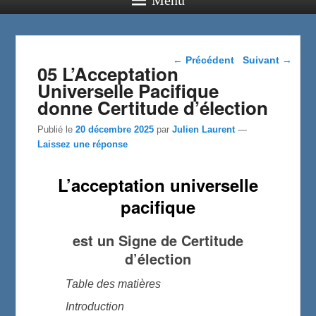
Navigation dans les
←
Précédent
Suivant
→
05 L’Acceptation
articles
Universelle Pacifique
donne Certitude d’élection
Publié le
20 décembre 2025
par
Julien Laurent
—
Laissez une réponse
L’acceptation universelle
pacifique
est un Signe de Certitude
d’élection
Table des matières
Introduction