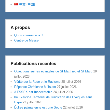
中文 (中国)
A propos
Qui sommes-nous ?
Centre de Messe
Publications récentes
Objections sur les évangiles de St Matthieu et St Marc
29
juillet 2026
Vérité sur la Race et le Racisme
28 juillet 2026
Réponse Chrétienne à l’Islam
27 juillet 2026
# FSSPX est Inacceptable
24 juillet 2026
04 Exercice Territorial de Juridiction des Evêques sans
Pape
23 juillet 2026
Église palmarienne est une Secte
22 juillet 2026