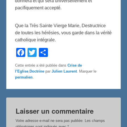
donnera et qui sera universellement et
pacifiquement accepté.
Que la Très Sainte Vierge Marie, Destructrice
de toutes les hérésies, vous garde dans la vérité
catholique intégrale.
F
T
P
a
w
a
c
i
r
e
t
t
Cette entrée a été publiée dans
Crise de
b
t
a
l’Eglise
,
Doctrine
par
Julien Laurent
. Marquer le
o
e
g
o
r
e
permalien
.
k
r
Laisser un commentaire
Votre adresse e-mail ne sera pas publiée.
Les champs
obligatoires sont indiqués avec
*