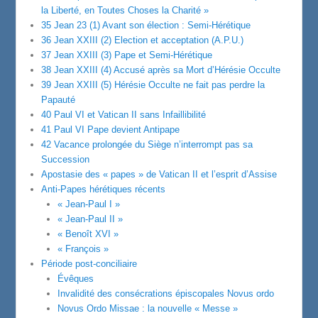
la Liberté, en Toutes Choses la Charité »
35 Jean 23 (1) Avant son élection : Semi-Hérétique
36 Jean XXIII (2) Election et acceptation (A.P.U.)
37 Jean XXIII (3) Pape et Semi-Hérétique
38 Jean XXIII (4) Accusé après sa Mort d’Hérésie Occulte
39 Jean XXIII (5) Hérésie Occulte ne fait pas perdre la
Papauté
40 Paul VI et Vatican II sans Infaillibilité
41 Paul VI Pape devient Antipape
42 Vacance prolongée du Siège n’interrompt pas sa
Succession
Apostasie des « papes » de Vatican II et l’esprit d’Assise
Anti-Papes hérétiques récents
« Jean-Paul I »
« Jean-Paul II »
« Benoît XVI »
« François »
Période post-conciliaire
Évêques
Invalidité des consécrations épiscopales Novus ordo
Novus Ordo Missae : la nouvelle « Messe »