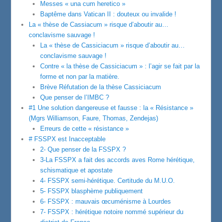
Messes « una cum heretico »
Baptême dans Vatican II : douteux ou invalide !
La « thèse de Cassiacum » risque d’aboutir au…
conclavisme sauvage !
La « thèse de Cassiciacum » risque d’aboutir au…
conclavisme sauvage !
Contre « la thèse de Cassiciacum » : l’agir se fait par la
forme et non par la matière.
Brève Réfutation de la thèse Cassiciacum
Que penser de l’IMBC ?
#1 Une solution dangereuse et fausse : la « Résistance »
(Mgrs Williamson, Faure, Thomas, Zendejas)
Erreurs de cette « résistance »
# FSSPX est Inacceptable
2- Que penser de la FSSPX ?
3-La FSSPX a fait des accords aves Rome hérétique,
schismatique et apostate
4- FSSPX semi-hérétique. Certitude du M.U.O.
5- FSSPX blasphème publiquement
6- FSSPX : mauvais œcuménisme à Lourdes
7- FSSPX : hérétique notoire nommé supérieur du