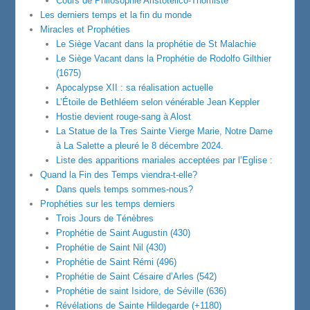
Cours de Philosophie Aristotélico-Thomiste
Les derniers temps et la fin du monde
Miracles et Prophéties
Le Siège Vacant dans la prophétie de St Malachie
Le Siège Vacant dans la Prophétie de Rodolfo Gilthier
(1675)
Apocalypse XII : sa réalisation actuelle
L’Étoile de Bethléem selon vénérable Jean Keppler
Hostie devient rouge-sang à Alost
La Statue de la Tres Sainte Vierge Marie, Notre Dame
à La Salette a pleuré le 8 décembre 2024.
Liste des apparitions mariales acceptées par l’Eglise :
Quand la Fin des Temps viendra-t-elle?
Dans quels temps sommes-nous?
Prophéties sur les temps derniers
Trois Jours de Ténèbres
Prophétie de Saint Augustin (430)
Prophétie de Saint Nil (430)
Prophétie de Saint Rémi (496)
Prophétie de Saint Césaire d’Arles (542)
Prophétie de saint Isidore, de Séville (636)
Révélations de Sainte Hildegarde (+1180)