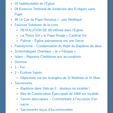
03 Indéfectibilité de l’Église
04 Exercice Territorial de Juridiction des Evêques sans
Pape
99 Le Cas du Pape Honorius I : pas Hérétique
Fausses Solutions de la crise
REVOLUTION DE 68 infiltrée dans l’Eglise
La Thèse Siri « le Pape Rouge » Cardinal Siri
Palmar – Église palmarienne est une Secte
Feeneyisme – Condamnation du Rejet du Baptême de désir
Schismatiques Orientaux – le « Filioque »
Islam – Réponse Chrétienne aux accusations
Doctrine
1 – Foi
2 – Écriture Sainte
Objections sur les évangiles de St Matthieu et St Marc
Sacrements
Baptême dans Vatican II : douteux ou invalide !
Rite de Consécration Épiscopale de 1968 est invalide
Sacres épiscopaux – Commentaire à l’occasion d’un
sacre
Sacrements reçus d’excommuniées