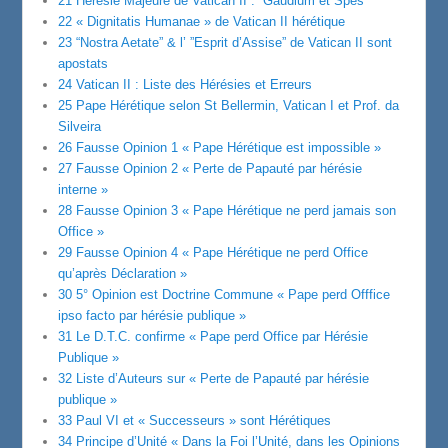
21 Hérésie Majeure de Vatican II : “Gaudium et Spes”
22 « Dignitatis Humanae » de Vatican II hérétique
23 “Nostra Aetate” & l’ ”Esprit d’Assise” de Vatican II sont
apostats
24 Vatican II : Liste des Hérésies et Erreurs
25 Pape Hérétique selon St Bellermin, Vatican I et Prof. da
Silveira
26 Fausse Opinion 1 « Pape Hérétique est impossible »
27 Fausse Opinion 2 « Perte de Papauté par hérésie
interne »
28 Fausse Opinion 3 « Pape Hérétique ne perd jamais son
Office »
29 Fausse Opinion 4 « Pape Hérétique ne perd Office
qu’après Déclaration »
30 5° Opinion est Doctrine Commune « Pape perd Offfice
ipso facto par hérésie publique »
31 Le D.T.C. confirme « Pape perd Office par Hérésie
Publique »
32 Liste d’Auteurs sur « Perte de Papauté par hérésie
publique »
33 Paul VI et « Successeurs » sont Hérétiques
34 Principe d’Unité « Dans la Foi l’Unité, dans les Opinions