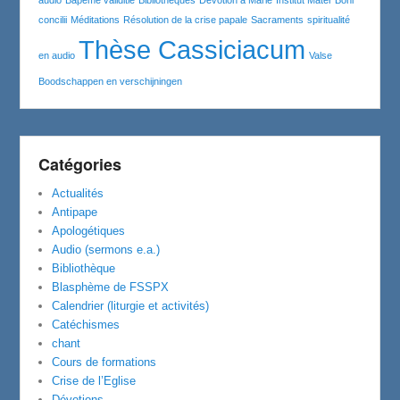
audio
Bapême validitié
Bibliothèques
Dévotion à Marie
Institut Mater Boni
concilii
Méditations
Résolution de la crise papale
Sacraments
spiritualité
Thèse Cassiciacum
en audio
Valse
Boodschappen en verschijningen
Catégories
Actualités
Antipape
Apologétiques
Audio (sermons e.a.)
Bibliothèque
Blasphème de FSSPX
Calendrier (liturgie et activités)
Catéchismes
chant
Cours de formations
Crise de l’Eglise
Dévotions