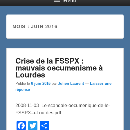
MOIS :
JUIN 2016
Crise de la FSSPX :
mauvais oecumenisme à
Lourdes
Publié le
8 juin 2016
par
Julien Laurent
—
Laissez une
réponse
2008-11-03_Le-scandale-oecumenique-de-le-
FSSPX-a-Lourdes.pdf
F
T
P
a
w
a