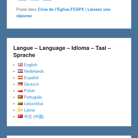
c
i
r
e
t
t
Posté dans
Crise de l’Eglise
,
FSSPX
|
Laissez une
b
t
a
réponse
o
e
g
o
r
e
k
r
Langue – Language – Idioma – Taal –
Sprache
English
Nederlands
Español
Deutsch
Polski
Português
Lietuviškai
Latina
中文 (中国)