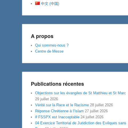
中文 (中国)
A propos
Qui sommes-nous ?
Centre de Messe
Publications récentes
Objections sur les évangiles de St Matthieu et St Marc
29 juillet 2026
Vérité sur la Race et le Racisme
28 juillet 2026
Réponse Chrétienne à l’Islam
27 juillet 2026
# FSSPX est Inacceptable
24 juillet 2026
04 Exercice Territorial de Juridiction des Evêques sans