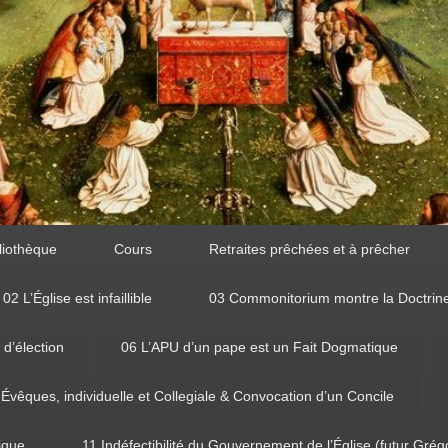
liothèque
Cours
Retraites prêchées et à prêcher
02 L’Église est infaillible
03 Commonitorium montre la Doctrin
 d’élection
06 L’APU d’un pape est un Fait Dogmatique
 Évêques, individuelle et Collegiale & Convocation d’un Concile
tique
11 Indéfectibilité du Gouvernement de l’Église (futur Grég