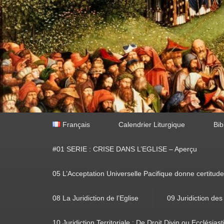
Premier
Français
Calendrier Liturgique
Bib
menu
#01 SERIE : CRISE DANS L’EGLISE – Aperçu
05 L’Acceptation Universelle Pacifique donne certitude
08 La Juridiction de l’Eglise
09 Juridiction des
10 Juridiction Territoriale : De Droit Divin ou Ecclésias