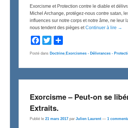
Exorcisme et Protection contre le diable et dél
Michel Archange, protégez-nous contre satan, les
influences sur notre corps et notre âme, ne leur 
nous tendent des pièges et
Continuer à lire →
F
T
P
a
w
a
c
i
r
e
t
t
Posté dans
Doctrine
,
Exorcismes - Délivrances - Protect
b
t
a
o
e
g
o
r
e
k
r
Exorcisme – Peut-on se libé
Extraits.
Publié le
21 mars 2017
par
Julien Laurent
—
1 commenta