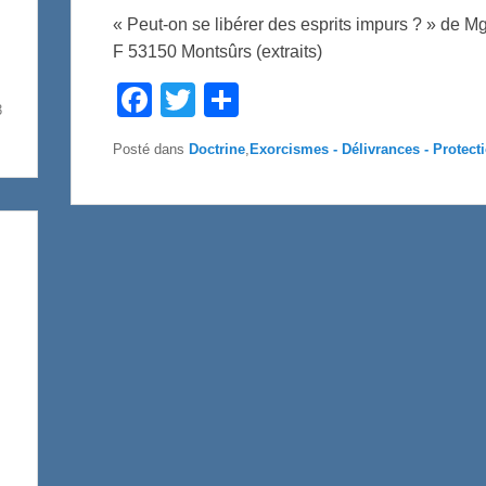
« Peut-on se libérer des esprits impurs ? » de Mg
F 53150 Montsûrs (extraits)
F
T
P
a
w
a
3
c
i
r
e
t
t
Posté dans
Doctrine
,
Exorcismes - Délivrances - Protect
b
t
a
o
e
g
o
r
e
k
r