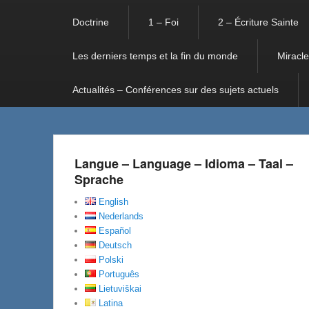
Doctrine
1 – Foi
2 – Écriture Sainte
Les derniers temps et la fin du monde
Miracle
Actualités – Conférences sur des sujets actuels
Langue – Language – Idioma – Taal –
Sprache
English
Nederlands
Español
Deutsch
Polski
Português
Lietuviškai
Latina