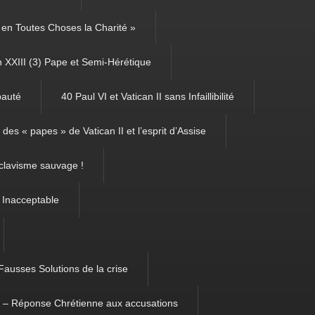
é, en Toutes Choses la Charité »
 XXIII (3) Pape et Semi-Hérétique
pauté
40 Paul VI et Vatican II sans Infaillibilité
des « papes » de Vatican II et l’esprit d’Assise
clavisme sauvage !
 Inacceptable
Fausses Solutions de la crise
m – Réponse Chrétienne aux accusations