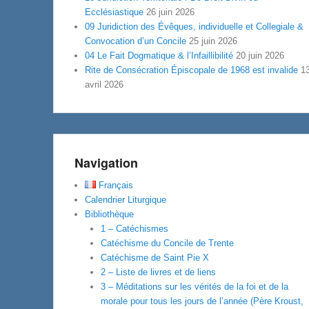
Ecclésiastique
26 juin 2026
09 Juridiction des Évêques, individuelle et Collegiale &
Convocation d’un Concile
25 juin 2026
04 Le Fait Dogmatique & l’Infaillibilité
20 juin 2026
Rite de Consécration Épiscopale de 1968 est invalide
1
avril 2026
Navigation
Français
Calendrier Liturgique
Bibliothèque
1 – Catéchismes
Catéchisme du Concile de Trente
Catéchisme de Saint Pie X
2 – Liste de livres et de liens
3 – Méditations sur les vérités de la foi et de la
morale pour tous les jours de l’année (Père Kroust,