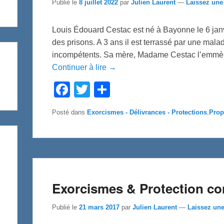
Publié le
8 juillet 2022
par
Julien Laurent
—
Laissez une
Louis Édouard Cestac est né à Bayonne le 6 janvi
des prisons. A 3 ans il est terrassé par une mal
incompétents. Sa mère, Madame Cestac l’emmène
Continuer à lire →
F
T
P
a
w
a
c
i
r
e
t
t
Posté dans
Exorcismes - Délivrances - Protections
,
Prop
b
t
a
o
e
g
o
r
e
k
r
Exorcismes & Protection co
Publié le
21 mars 2017
par
Julien Laurent
—
Laissez un