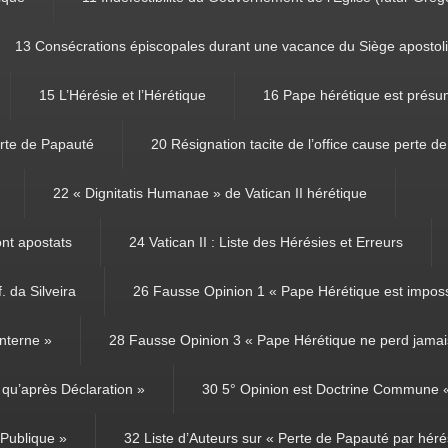
13 Consécrations épiscopales durant une vacance du Siège apostol
15 L’Hérésie et l’Hérétique
16 Pape hérétique est présu
rte de Papauté
20 Résignation tacite de l’office cause perte d
22 « Dignitatis Humanae » de Vatican II hérétique
ont apostats
24 Vatican II : Liste des Hérésies et Erreurs
. da Silveira
26 Fausse Opinion 1 « Pape Hérétique est imposs
nterne »
28 Fausse Opinion 3 « Pape Hérétique ne perd jamais
qu’après Déclaration »
30 5° Opinion est Doctrine Commune « 
 Publique »
32 Liste d’Auteurs sur « Perte de Papauté par héré