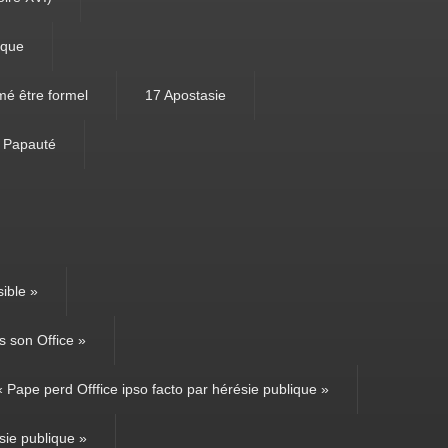
ique
mé être formel
17 Apostasie
e Papauté
ible »
 son Office »
Pape perd Offfice ipso facto par hérésie publique »
sie publique »