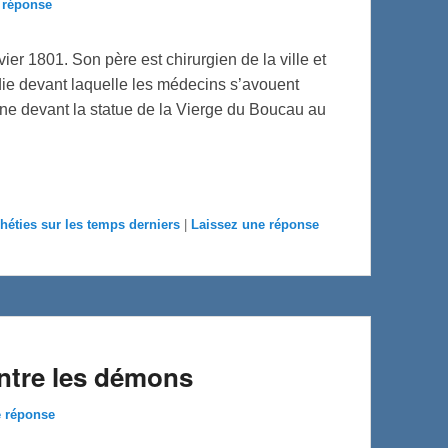
 réponse
er 1801. Son père est chirurgien de la ville et
adie devant laquelle les médecins s’avouent
 devant la statue de la Vierge du Boucau au
héties sur les temps derniers
|
Laissez une réponse
ntre les démons
e réponse