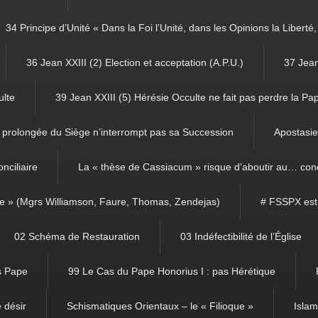
34 Principe d’Unité « Dans la Foi l’Unité, dans les Opinions la Libert
36 Jean XXIII (2) Election et acceptation (A.P.U.)
37 Jean
ulte
39 Jean XXIII (5) Hérésie Occulte ne fait pas perdre la Pa
prolongée du Siège n’interrompt pas sa Succession
Apostasie 
nciliaire
La « thèse de Cassiacum » risque d’aboutir au… con
ce » (Mgrs Williamson, Faure, Thomas, Zendejas)
# FSSPX est
02 Schéma de Restauration
03 Indéfectibilité de l’Église
ns Pape
99 Le Cas du Pape Honorius I : pas Hérétique
 désir
Schismatiques Orientaux – le « Filioque »
Isla