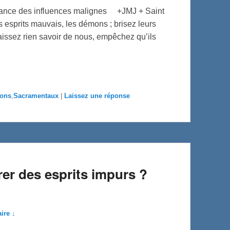
ivrance des influences malignes +JMJ + Saint
 esprits mauvais, les démons ; brisez leurs
laissez rien savoir de nous, empêchez qu’ils
ions
,
Sacramentaux
|
Laissez une réponse
rer des esprits impurs ?
ire ↓