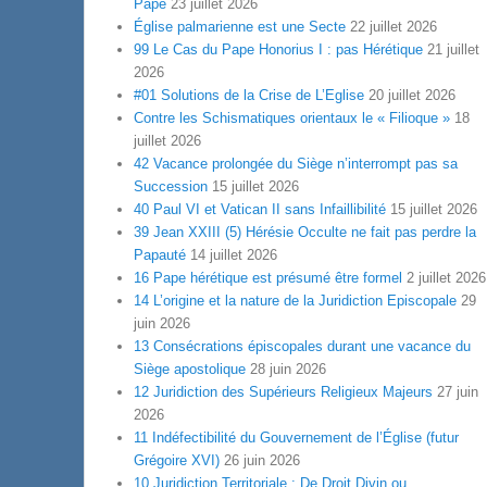
Pape
23 juillet 2026
Église palmarienne est une Secte
22 juillet 2026
99 Le Cas du Pape Honorius I : pas Hérétique
21 juillet
2026
#01 Solutions de la Crise de L’Eglise
20 juillet 2026
Contre les Schismatiques orientaux le « Filioque »
18
juillet 2026
42 Vacance prolongée du Siège n’interrompt pas sa
Succession
15 juillet 2026
40 Paul VI et Vatican II sans Infaillibilité
15 juillet 2026
39 Jean XXIII (5) Hérésie Occulte ne fait pas perdre la
Papauté
14 juillet 2026
16 Pape hérétique est présumé être formel
2 juillet 2026
14 L’origine et la nature de la Juridiction Episcopale
29
juin 2026
13 Consécrations épiscopales durant une vacance du
Siège apostolique
28 juin 2026
12 Juridiction des Supérieurs Religieux Majeurs
27 juin
2026
11 Indéfectibilité du Gouvernement de l’Église (futur
Grégoire XVI)
26 juin 2026
10 Juridiction Territoriale : De Droit Divin ou