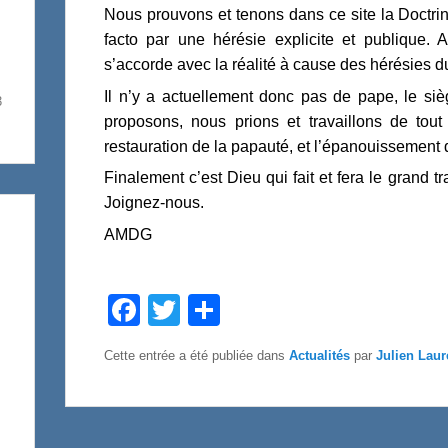
Nous prouvons et tenons dans ce site la Doctri
facto par une hérésie explicite et publique. 
s’accorde avec la réalité à cause des hérésies du 
Il n’y a actuellement donc pas de pape, le s
3
proposons, nous prions et travaillons de tout
restauration de la papauté, et l’épanouissement d
Finalement c’est Dieu qui fait et fera le grand 
Joignez-nous.
AMDG
F
T
P
a
w
a
c
i
r
e
t
t
Cette entrée a été publiée dans
Actualités
par
Julien Laur
b
t
a
o
e
g
o
r
e
k
r