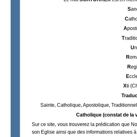
S
an
C
atho
A
post
T
raditi
U
n
R
om
R
eg
E
ccl
X
ti (Ch
Traduc
Sainte, Catholique, Apostolique, Traditionne
Catholique (constat de la 
Sur ce site, vous trouverez la prédication que 
son Eglise ainsi que des informations relatives 