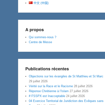
中文 (中国)
A propos
Qui sommes-nous ?
Centre de Messe
Publications récentes
Objections sur les évangiles de St Matthieu et St Marc
29 juillet 2026
Vérité sur la Race et le Racisme
28 juillet 2026
Réponse Chrétienne à l’Islam
27 juillet 2026
# FSSPX est Inacceptable
24 juillet 2026
04 Exercice Territorial de Juridiction des Evêques sans