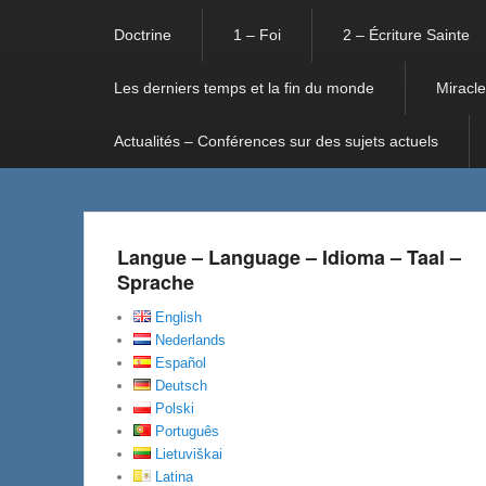
Doctrine
1 – Foi
2 – Écriture Sainte
Les derniers temps et la fin du monde
Miracle
Actualités – Conférences sur des sujets actuels
Langue – Language – Idioma – Taal –
Sprache
English
Nederlands
Español
Deutsch
Polski
Português
Lietuviškai
Latina