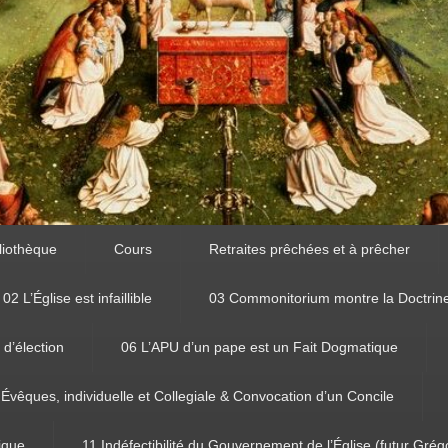
liothèque
Cours
Retraites prêchées et à prêcher
02 L’Église est infaillible
03 Commonitorium montre la Doctrin
 d’élection
06 L’APU d’un pape est un Fait Dogmatique
 Évêques, individuelle et Collegiale & Convocation d’un Concile
tique
11 Indéfectibilité du Gouvernement de l’Église (futur Grég