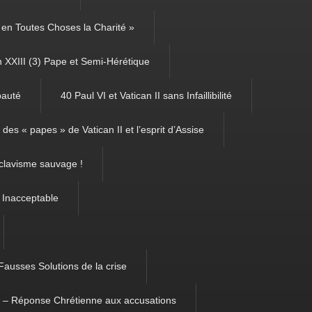
é, en Toutes Choses la Charité »
 XXIII (3) Pape et Semi-Hérétique
pauté
40 Paul VI et Vatican II sans Infaillibilité
des « papes » de Vatican II et l’esprit d’Assise
clavisme sauvage !
 Inacceptable
Fausses Solutions de la crise
m – Réponse Chrétienne aux accusations