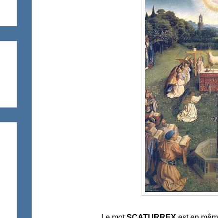
Le mot
SCATURREX
est en mêm