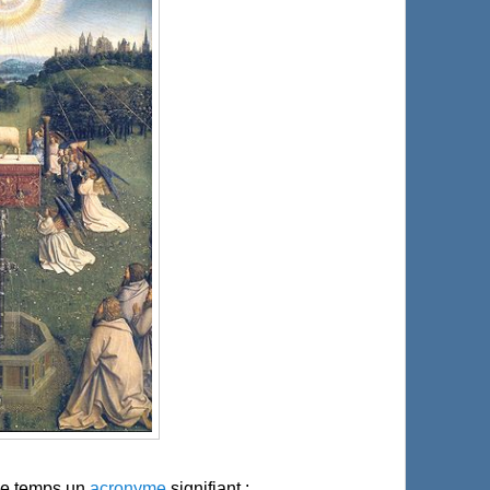
e temps un
acronyme
signifiant :