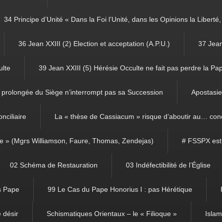
34 Principe d’Unité « Dans la Foi l’Unité, dans les Opinions la Libert
36 Jean XXIII (2) Election et acceptation (A.P.U.)
37 Jean
ulte
39 Jean XXIII (5) Hérésie Occulte ne fait pas perdre la Pa
prolongée du Siège n’interrompt pas sa Succession
Apostasie 
nciliaire
La « thèse de Cassiacum » risque d’aboutir au… con
ce » (Mgrs Williamson, Faure, Thomas, Zendejas)
# FSSPX est
02 Schéma de Restauration
03 Indéfectibilité de l’Église
ns Pape
99 Le Cas du Pape Honorius I : pas Hérétique
 désir
Schismatiques Orientaux – le « Filioque »
Isla