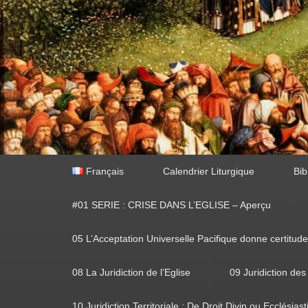
Premier
Français
Calendrier Liturgique
Bib
menu
#01 SERIE : CRISE DANS L’EGLISE – Aperçu
05 L’Acceptation Universelle Pacifique donne certitude
08 La Juridiction de l’Eglise
09 Juridiction des
10 Juridiction Territoriale : De Droit Divin ou Ecclésias