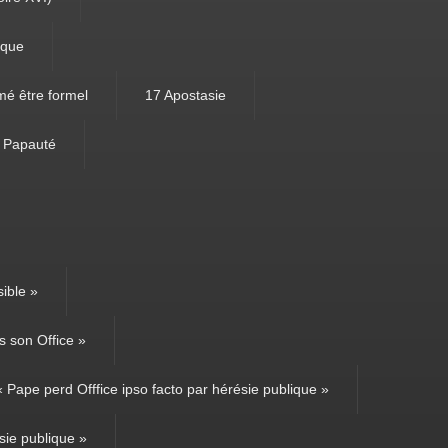
ique
mé être formel
17 Apostasie
e Papauté
ible »
 son Office »
Pape perd Offfice ipso facto par hérésie publique »
sie publique »