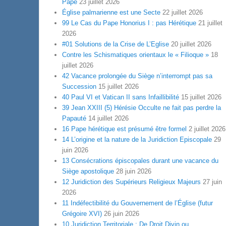
Pape
23 juillet 2026
Église palmarienne est une Secte
22 juillet 2026
99 Le Cas du Pape Honorius I : pas Hérétique
21 juillet
2026
#01 Solutions de la Crise de L’Eglise
20 juillet 2026
Contre les Schismatiques orientaux le « Filioque »
18
juillet 2026
42 Vacance prolongée du Siège n’interrompt pas sa
Succession
15 juillet 2026
40 Paul VI et Vatican II sans Infaillibilité
15 juillet 2026
39 Jean XXIII (5) Hérésie Occulte ne fait pas perdre la
Papauté
14 juillet 2026
16 Pape hérétique est présumé être formel
2 juillet 2026
14 L’origine et la nature de la Juridiction Episcopale
29
juin 2026
13 Consécrations épiscopales durant une vacance du
Siège apostolique
28 juin 2026
12 Juridiction des Supérieurs Religieux Majeurs
27 juin
2026
11 Indéfectibilité du Gouvernement de l’Église (futur
Grégoire XVI)
26 juin 2026
10 Juridiction Territoriale : De Droit Divin ou