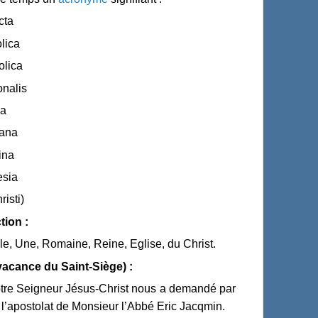
cta
lica
olica
onalis
a
ana
ina
esia
risti)
tion :
lle, Une, Romaine, Reine, Eglise, du Christ.
vacance du Saint-Siège) :
Notre Seigneur Jésus-Christ nous a demandé par
à l’apostolat de Monsieur l’Abbé Eric Jacqmin.