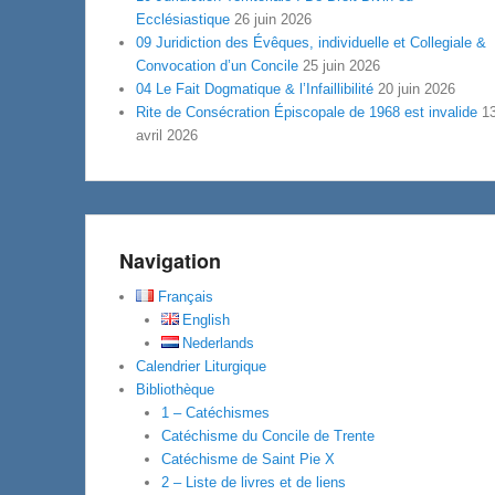
Ecclésiastique
26 juin 2026
09 Juridiction des Évêques, individuelle et Collegiale &
Convocation d’un Concile
25 juin 2026
04 Le Fait Dogmatique & l’Infaillibilité
20 juin 2026
Rite de Consécration Épiscopale de 1968 est invalide
1
avril 2026
Navigation
Français
English
Nederlands
Calendrier Liturgique
Bibliothèque
1 – Catéchismes
Catéchisme du Concile de Trente
Catéchisme de Saint Pie X
2 – Liste de livres et de liens