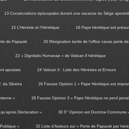
13 Consécrations épiscopales durant une vacance du Siège apostol
15 L’Hérésie et l’Hérétique
16 Pape hérétique est présu
rte de Papauté
20 Résignation tacite de l’office cause perte d
22 « Dignitatis Humanae » de Vatican II hérétique
ont apostats
24 Vatican II : Liste des Hérésies et Erreurs
. da Silveira
26 Fausse Opinion 1 « Pape Hérétique est imposs
nterne »
28 Fausse Opinion 3 « Pape Hérétique ne perd jamais
qu’après Déclaration »
30 5° Opinion est Doctrine Commune « 
 Publique »
32 Liste d’Auteurs sur « Perte de Papauté par héré