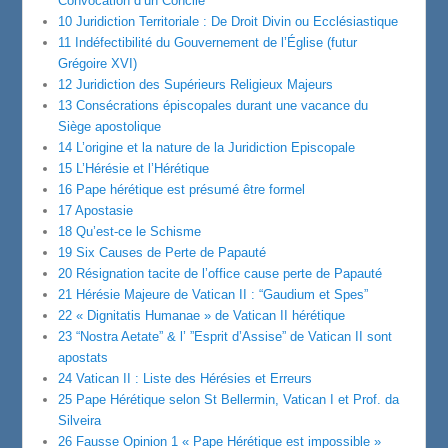
Convocation d’un Concile
10 Juridiction Territoriale : De Droit Divin ou Ecclésiastique
11 Indéfectibilité du Gouvernement de l’Église (futur
Grégoire XVI)
12 Juridiction des Supérieurs Religieux Majeurs
13 Consécrations épiscopales durant une vacance du
Siège apostolique
14 L’origine et la nature de la Juridiction Episcopale
15 L’Hérésie et l’Hérétique
16 Pape hérétique est présumé être formel
17 Apostasie
18 Qu’est-ce le Schisme
19 Six Causes de Perte de Papauté
20 Résignation tacite de l’office cause perte de Papauté
21 Hérésie Majeure de Vatican II : “Gaudium et Spes”
22 « Dignitatis Humanae » de Vatican II hérétique
23 “Nostra Aetate” & l’ ”Esprit d’Assise” de Vatican II sont
apostats
24 Vatican II : Liste des Hérésies et Erreurs
25 Pape Hérétique selon St Bellermin, Vatican I et Prof. da
Silveira
26 Fausse Opinion 1 « Pape Hérétique est impossible »