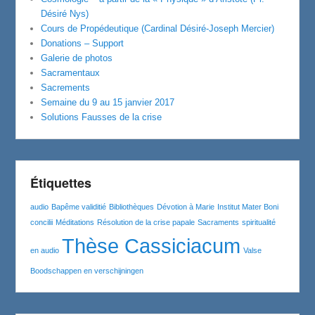
Désiré Nys)
Cours de Propédeutique (Cardinal Désiré-Joseph Mercier)
Donations – Support
Galerie de photos
Sacramentaux
Sacrements
Semaine du 9 au 15 janvier 2017
Solutions Fausses de la crise
Étiquettes
audio
Bapême validitié
Bibliothèques
Dévotion à Marie
Institut Mater Boni
concilii
Méditations
Résolution de la crise papale
Sacraments
spiritualité
Thèse Cassiciacum
en audio
Valse
Boodschappen en verschijningen