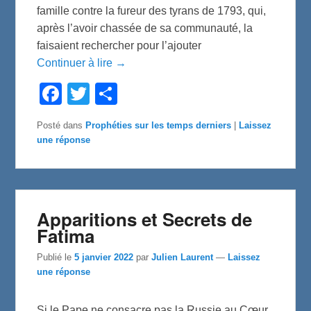
famille contre la fureur des tyrans de 1793, qui,
après l’avoir chassée de sa communauté, la
faisaient rechercher pour l’ajouter
Continuer à lire →
F
T
P
a
w
a
c
i
r
e
t
t
Posté dans
Prophéties sur les temps derniers
|
Laissez
b
t
a
une réponse
o
e
g
o
r
e
k
r
Apparitions et Secrets de
Fatima
Publié le
5 janvier 2022
par
Julien Laurent
—
Laissez
une réponse
Si le Pape ne consacre pas la Russie au Cœur