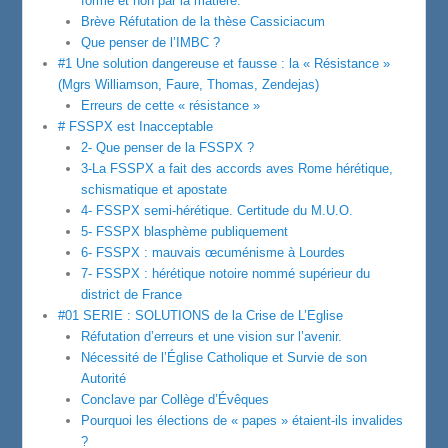
forme et non par la matière.
Brève Réfutation de la thèse Cassiciacum
Que penser de l’IMBC ?
#1 Une solution dangereuse et fausse : la « Résistance »
(Mgrs Williamson, Faure, Thomas, Zendejas)
Erreurs de cette « résistance »
# FSSPX est Inacceptable
2- Que penser de la FSSPX ?
3-La FSSPX a fait des accords aves Rome hérétique,
schismatique et apostate
4- FSSPX semi-hérétique. Certitude du M.U.O.
5- FSSPX blasphème publiquement
6- FSSPX : mauvais œcuménisme à Lourdes
7- FSSPX : hérétique notoire nommé supérieur du
district de France
#01 SERIE : SOLUTIONS de la Crise de L’Eglise
Réfutation d’erreurs et une vision sur l’avenir.
Nécessité de l’Église Catholique et Survie de son
Autorité
Conclave par Collège d’Évêques
Pourquoi les élections de « papes » étaient-ils invalides
?