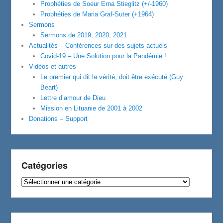
Prophéties de Soeur Erna Stieglitz (+/-1960)
Prophéties de Maria Graf-Suter (+1964)
Sermons
Sermons de 2019, 2020, 2021…
Actualités – Conférences sur des sujets actuels
Covid-19 – Une Solution pour la Pandémie !
Vidéos et autres
Le premier qui dit la vérité, doit être exécuté (Guy
Beart)
Lettre d’amour de Dieu
Mission en Lituanie de 2001 à 2002
Donations – Support
Catégories
Catégories