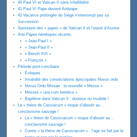
40 Paul VI et Vatican II sans Infaillibilité
41 Paul VI Pape devient Antipape
42 Vacance prolongée du Siège n’interrompt pas sa
Succession
Apostasie des « papes » de Vatican II et l’esprit d’Assise
Anti-Papes hérétiques récents
« Jean-Paul I »
« Jean-Paul II »
« Benoît XVI »
« François »
Période post-conciliaire
Évêques
Invalidité des consécrations épiscopales Novus ordo
Novus Ordo Missae : la nouvelle « Messe »
Messes « una cum heretico »
Baptême dans Vatican II : douteux ou invalide !
La « thèse de Cassiacum » risque d’aboutir au…
conclavisme sauvage !
La « thèse de Cassiciacum » risque d’aboutir au…
conclavisme sauvage !
Contre « la thèse de Cassiciacum » : l’agir se fait par la