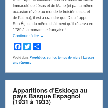
Immaculé de Jésus et de Marie (et par la même
occasion révèle au monde le troisième secret
de Fatima), il est à craindre que Dieu frappe
Son Église du même châtiment qu’il réserva en
1789 à la monarchie française !
Continuer à lire →
F
T
P
a
w
a
c
i
r
e
t
t
Posté dans
Prophéties sur les temps derniers
|
Laissez
b
t
a
une réponse
o
e
g
o
r
e
k
r
Apparitions d’Eskioga au
pays Basque Espagnol
(1931 à 1933)