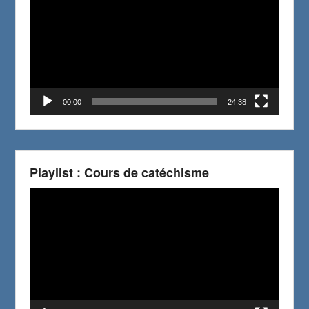
00:00
24:38
Playlist : Cours de catéchisme
Video
Player