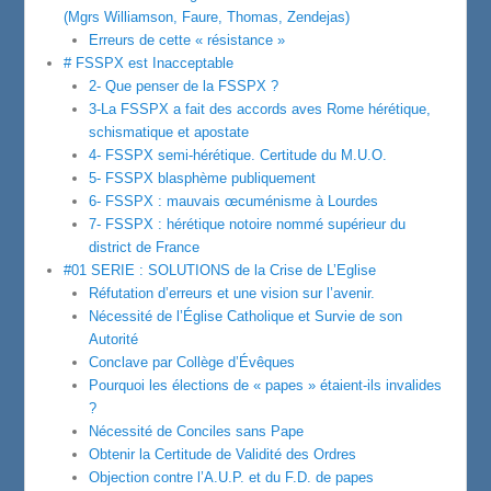
(Mgrs Williamson, Faure, Thomas, Zendejas)
Erreurs de cette « résistance »
# FSSPX est Inacceptable
2- Que penser de la FSSPX ?
3-La FSSPX a fait des accords aves Rome hérétique,
schismatique et apostate
4- FSSPX semi-hérétique. Certitude du M.U.O.
5- FSSPX blasphème publiquement
6- FSSPX : mauvais œcuménisme à Lourdes
7- FSSPX : hérétique notoire nommé supérieur du
district de France
#01 SERIE : SOLUTIONS de la Crise de L’Eglise
Réfutation d’erreurs et une vision sur l’avenir.
Nécessité de l’Église Catholique et Survie de son
Autorité
Conclave par Collège d’Évêques
Pourquoi les élections de « papes » étaient-ils invalides
?
Nécessité de Conciles sans Pape
Obtenir la Certitude de Validité des Ordres
Objection contre l’A.U.P. et du F.D. de papes