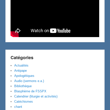
Catégories
Actualités
Antipape
Apologétiques
Audio (sermons e.a.)
Bibliothèque
Blasphème de FSSPX
Calendrier (liturgie et activités)
Catéchismes
chant