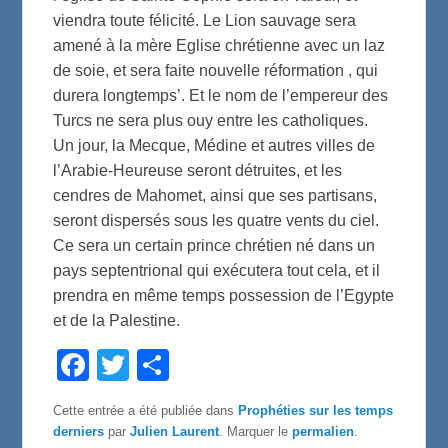
viendra toute félicité. Le Lion sauvage sera
amené à la mère Eglise chrétienne avec un laz
de soie, et sera faite nouvelle réformation , qui
durera longtemps’. Et le nom de l’empereur des
Turcs ne sera plus ouy entre les catholiques.
Un jour, la Mecque, Médine et autres villes de
l’Arabie-Heureuse seront détruites, et les
cendres de Mahomet, ainsi que ses partisans,
seront dispersés sous les quatre vents du ciel.
Ce sera un certain prince chrétien né dans un
pays septentrional qui exécutera tout cela, et il
prendra en même temps possession de l’Egypte
et de la Palestine.
F
T
P
a
w
a
c
i
r
e
t
t
Cette entrée a été publiée dans
Prophéties sur les temps
b
t
a
derniers
par
Julien Laurent
. Marquer le
permalien
.
o
e
g