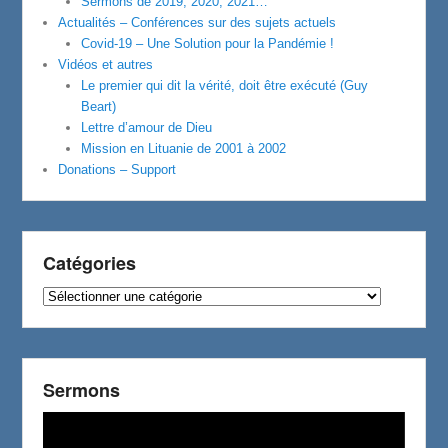
Sermons de 2019, 2020, 2021…
Actualités – Conférences sur des sujets actuels
Covid-19 – Une Solution pour la Pandémie !
Vidéos et autres
Le premier qui dit la vérité, doit être exécuté (Guy
Beart)
Lettre d’amour de Dieu
Mission en Lituanie de 2001 à 2002
Donations – Support
Catégories
Catégories
Sermons
Video
Player