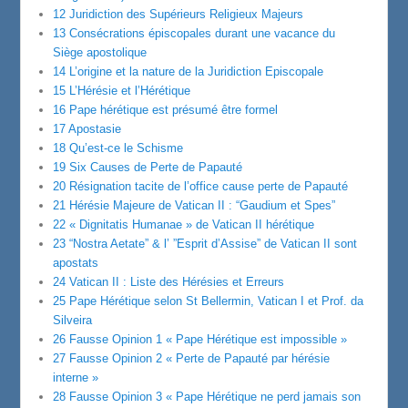
12 Juridiction des Supérieurs Religieux Majeurs
13 Consécrations épiscopales durant une vacance du
Siège apostolique
14 L’origine et la nature de la Juridiction Episcopale
15 L’Hérésie et l’Hérétique
16 Pape hérétique est présumé être formel
17 Apostasie
18 Qu’est-ce le Schisme
19 Six Causes de Perte de Papauté
20 Résignation tacite de l’office cause perte de Papauté
21 Hérésie Majeure de Vatican II : “Gaudium et Spes”
22 « Dignitatis Humanae » de Vatican II hérétique
23 “Nostra Aetate” & l’ ”Esprit d’Assise” de Vatican II sont
apostats
24 Vatican II : Liste des Hérésies et Erreurs
25 Pape Hérétique selon St Bellermin, Vatican I et Prof. da
Silveira
26 Fausse Opinion 1 « Pape Hérétique est impossible »
27 Fausse Opinion 2 « Perte de Papauté par hérésie
interne »
28 Fausse Opinion 3 « Pape Hérétique ne perd jamais son