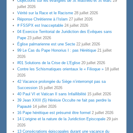
Objections sur les évangiles de St Matthieu et St Marc
29
juillet 2026
Vérité sur la Race et le Racisme
28 juillet 2026
Réponse Chrétienne à l’Islam
27 juillet 2026
# FSSPX est Inacceptable
24 juillet 2026
04 Exercice Territorial de Juridiction des Evêques sans
Pape
23 juillet 2026
Église palmarienne est une Secte
22 juillet 2026
99 Le Cas du Pape Honorius I : pas Hérétique
21 juillet
2026
#01 Solutions de la Crise de L’Eglise
20 juillet 2026
Contre les Schismatiques orientaux le « Filioque »
18 juillet
2026
42 Vacance prolongée du Siège n’interrompt pas sa
Succession
15 juillet 2026
40 Paul VI et Vatican II sans Infaillibilité
15 juillet 2026
39 Jean XXIII (5) Hérésie Occulte ne fait pas perdre la
Papauté
14 juillet 2026
16 Pape hérétique est présumé être formel
2 juillet 2026
14 L’origine et la nature de la Juridiction Episcopale
29 juin
2026
13 Consécrations épiscopales durant une vacance du