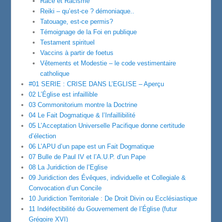
Race et Racisme
Reiki – qu’est-ce ? démoniaque..
Tatouage, est-ce permis?
Témoignage de la Foi en publique
Testament spirituel
Vaccins à partir de foetus
Vêtements et Modestie – le code vestimentaire
catholique
#01 SERIE : CRISE DANS L’EGLISE – Aperçu
02 L’Église est infaillible
03 Commonitorium montre la Doctrine
04 Le Fait Dogmatique & l’Infaillibilité
05 L’Acceptation Universelle Pacifique donne certitude
d’élection
06 L’APU d’un pape est un Fait Dogmatique
07 Bulle de Paul IV et l’A.U.P. d’un Pape
08 La Juridiction de l’Eglise
09 Juridiction des Évêques, individuelle et Collegiale &
Convocation d’un Concile
10 Juridiction Territoriale : De Droit Divin ou Ecclésiastique
11 Indéfectibilité du Gouvernement de l’Église (futur
Grégoire XVI)