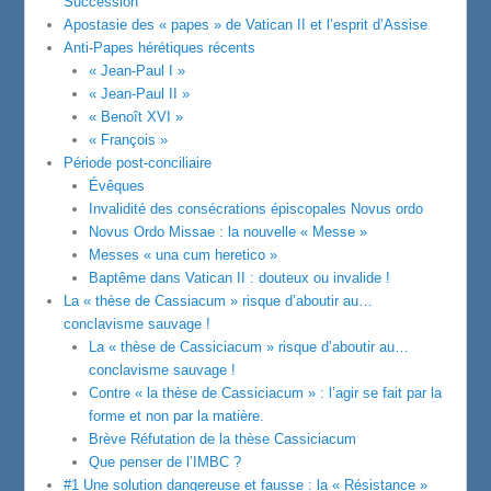
Succession
Apostasie des « papes » de Vatican II et l’esprit d’Assise
Anti-Papes hérétiques récents
« Jean-Paul I »
« Jean-Paul II »
« Benoît XVI »
« François »
Période post-conciliaire
Évêques
Invalidité des consécrations épiscopales Novus ordo
Novus Ordo Missae : la nouvelle « Messe »
Messes « una cum heretico »
Baptême dans Vatican II : douteux ou invalide !
La « thèse de Cassiacum » risque d’aboutir au…
conclavisme sauvage !
La « thèse de Cassiciacum » risque d’aboutir au…
conclavisme sauvage !
Contre « la thèse de Cassiciacum » : l’agir se fait par la
forme et non par la matière.
Brève Réfutation de la thèse Cassiciacum
Que penser de l’IMBC ?
#1 Une solution dangereuse et fausse : la « Résistance »