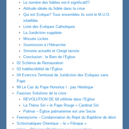
Le nombre des fidèles est-il significatif?
Attitude idéale du fidèle dans la crise
Qui est Evêque? Tous ensembles ils sont le M.U.O.
infaillible
Liste des Evêques Catholiques
La Juridiction suppléée
Missels Licites
Soumission à l’Hiérarchie
Simonie actuelle et Clergé laxiste
Conclusion : le Bien de l’Eglise
02 Schéma de Restauration
03 Indéfectibilité de l’Église
04 Exercice Territorial de Juridiction des Evêques sans
Pape
99 Le Cas du Pape Honorius I : pas Hérétique
Fausses Solutions de la crise
REVOLUTION DE 68 infiltrée dans l’Eglise
La Thèse Siri « le Pape Rouge » Cardinal Siri
Palmar – Église palmarienne est une Secte
Feeneyisme – Condamnation du Rejet du Baptême de désir
Schismatiques Orientaux – le « Filioque »