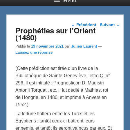
Navigation dans les
←
Précédent
Suivant
→
Prophéties sur l’Orient
articles
(1480)
Publié le
19 novembre 2021
par
Julien Laurent
—
Laissez une réponse
(Cette prédiction est tirée d’un livre de la
Bibliothèque de Sainte-Geneviève, lettre Q, n°
296. Il est intitulé : Prognosticon D. Magistri
Antonii Torquati, etc. Il fut dédié à Mathias, roi
de Hongrie, en 1480, et imprimé à Anvers en
1552.)
La fortune flottera entre les Turcs et les
Égyptiens ; tantôt ceux-ci battront leurs
ennemis, et tantôt ils seront vaincus par eux. Et