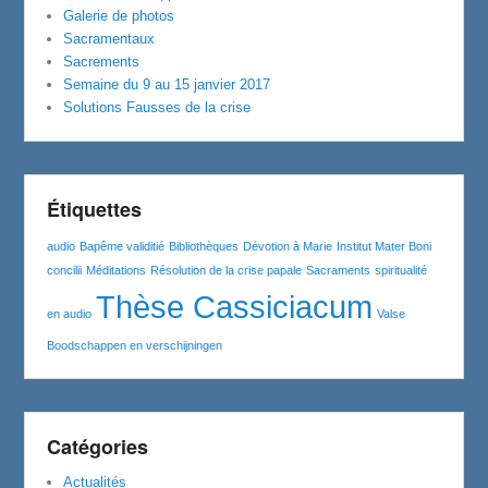
Galerie de photos
Sacramentaux
Sacrements
Semaine du 9 au 15 janvier 2017
Solutions Fausses de la crise
Étiquettes
audio
Bapême validitié
Bibliothèques
Dévotion à Marie
Institut Mater Boni
concilii
Méditations
Résolution de la crise papale
Sacraments
spiritualité
Thèse Cassiciacum
en audio
Valse
Boodschappen en verschijningen
Catégories
Actualités