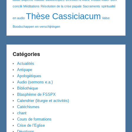
concilii
Méditations
Résolution de la crise papale
Sacraments
spiritualité
Thèse Cassiciacum
en audio
Valse
Boodschappen en verschijningen
Catégories
Actualités
Antipape
Apologétiques
Audio (sermons e.a.)
Bibliothèque
Blasphème de FSSPX
Calendrier (liturgie et activités)
Catéchismes
chant
Cours de formations
Crise de l’Eglise
Dévotions