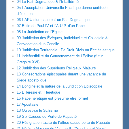
04 Le Fait Dogmatique & l’Infaillibilité
05 L’Acceptation Universelle Pacifique donne certitude
d’élection
06 L’APU d’un pape est un Fait Dogmatique
07 Bulle de Paul IV et l’A.U.P. d’un Pape
08 La Juridiction de l’Eglise
09 Juridiction des Évêques, individuelle et Collegiale &
Convocation d’un Concile
10 Juridiction Territoriale : De Droit Divin ou Ecclésiastique
11 Indéfectibilité du Gouvernement de l’Église (futur
Grégoire XVI)
12 Juridiction des Supérieurs Religieux Majeurs
13 Consécrations épiscopales durant une vacance du
Siège apostolique
14 L’origine et la nature de la Juridiction Episcopale
15 L’Hérésie et l’Hérétique
16 Pape hérétique est présumé être formel
17 Apostasie
18 Qu’est-ce le Schisme
19 Six Causes de Perte de Papauté
20 Résignation tacite de l’office cause perte de Papauté
21 Hérésie Majeure de Vatican II : “Gaudium et Spes”