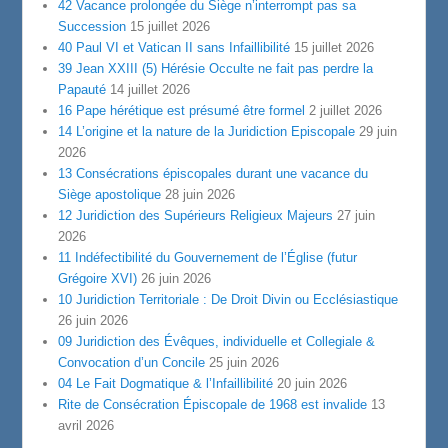
42 Vacance prolongée du Siège n’interrompt pas sa
Succession
15 juillet 2026
40 Paul VI et Vatican II sans Infaillibilité
15 juillet 2026
39 Jean XXIII (5) Hérésie Occulte ne fait pas perdre la
Papauté
14 juillet 2026
16 Pape hérétique est présumé être formel
2 juillet 2026
14 L’origine et la nature de la Juridiction Episcopale
29 juin
2026
13 Consécrations épiscopales durant une vacance du
Siège apostolique
28 juin 2026
12 Juridiction des Supérieurs Religieux Majeurs
27 juin
2026
11 Indéfectibilité du Gouvernement de l’Église (futur
Grégoire XVI)
26 juin 2026
10 Juridiction Territoriale : De Droit Divin ou Ecclésiastique
26 juin 2026
09 Juridiction des Évêques, individuelle et Collegiale &
Convocation d’un Concile
25 juin 2026
04 Le Fait Dogmatique & l’Infaillibilité
20 juin 2026
Rite de Consécration Épiscopale de 1968 est invalide
13
avril 2026