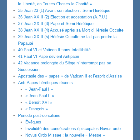
la Liberté, en Toutes Choses la Charité »
35 Jean 23 (1) Avant son élection : Semi-Hérétique
36 Jean XXIII (2) Election et acceptation (A.P.U.)
37 Jean XXIII (3) Pape et Semi-Hérétique
38 Jean XXIII (4) Accusé après sa Mort d’Hérésie Occulte
39 Jean XXIII (5) Hérésie Occulte ne fait pas perdre la
Papauté
40 Paul VI et Vatican II sans Infaillibilité
41 Paul VI Pape devient Antipape
42 Vacance prolongée du Siège n’interrompt pas sa
Succession
Apostasie des « papes » de Vatican II et l’esprit d’Assise
Anti-Papes hérétiques récents
« Jean-Paul I »
« Jean-Paul II »
« Benoît XVI »
« François »
Période post-conciliaire
Évêques
Invalidité des consécrations épiscopales Novus ordo
Novus Ordo Missae : la nouvelle « Messe »