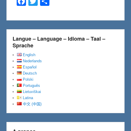
a
w
a
c
i
r
e
t
t
b
t
a
o
e
g
o
r
e
k
r
Langue – Language – Idioma – Taal –
Sprache
English
Nederlands
Español
Deutsch
Polski
Português
Lietuviškai
Latina
中文 (中国)