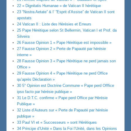
22 « Dignitatis Humanae » de Vatican II hérétique
23 “Nostra Aetate” & l’ ”Esprit d’Assise” de Vatican II sont
apostats
24 Vatican II : Liste des Hérésies et Erreurs
25 Pape Hérétique selon St Bellermin, Vatican I et Prof. da
Silveira
26 Fausse Opinion 1 « Pape Hérétique est impossible »
27 Fausse Opinion 2 « Perte de Papauté par hérésie
interne »
28 Fausse Opinion 3 « Pape Hérétique ne perd jamais son
Office »
29 Fausse Opinion 4 « Pape Hérétique ne perd Office
qu’après Déclaration »
30 5° Opinion est Doctrine Commune « Pape perd Offfice
ipso facto par hérésie publique »
31 Le D.T.C. confirme « Pape perd Office par Hérésie
Publique »
32 Liste d’Auteurs sur « Perte de Papauté par hérésie
publique »
33 Paul VI et « Successeurs » sont Hérétiques
34 Principe d’Unité « Dans la Foi l’Unité, dans les Opinions