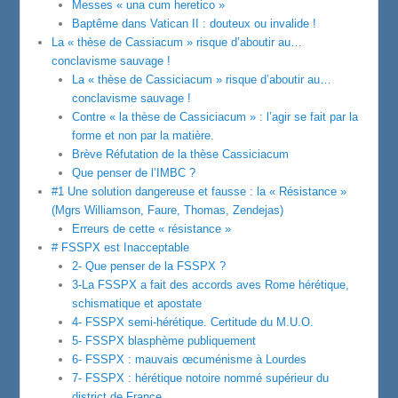
Messes « una cum heretico »
Baptême dans Vatican II : douteux ou invalide !
La « thèse de Cassiacum » risque d’aboutir au…
conclavisme sauvage !
La « thèse de Cassiciacum » risque d’aboutir au…
conclavisme sauvage !
Contre « la thèse de Cassiciacum » : l’agir se fait par la
forme et non par la matière.
Brève Réfutation de la thèse Cassiciacum
Que penser de l’IMBC ?
#1 Une solution dangereuse et fausse : la « Résistance »
(Mgrs Williamson, Faure, Thomas, Zendejas)
Erreurs de cette « résistance »
# FSSPX est Inacceptable
2- Que penser de la FSSPX ?
3-La FSSPX a fait des accords aves Rome hérétique,
schismatique et apostate
4- FSSPX semi-hérétique. Certitude du M.U.O.
5- FSSPX blasphème publiquement
6- FSSPX : mauvais œcuménisme à Lourdes
7- FSSPX : hérétique notoire nommé supérieur du
district de France