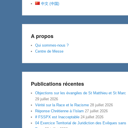
中文 (中国)
A propos
Qui sommes-nous ?
Centre de Messe
Publications récentes
Objections sur les évangiles de St Matthieu et St Marc
29 juillet 2026
Vérité sur la Race et le Racisme
28 juillet 2026
Réponse Chrétienne à l’Islam
27 juillet 2026
# FSSPX est Inacceptable
24 juillet 2026
04 Exercice Territorial de Juridiction des Evêques sans