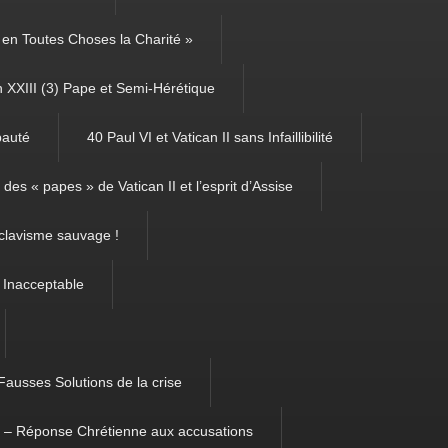
é, en Toutes Choses la Charité »
 XXIII (3) Pape et Semi-Hérétique
pauté
40 Paul VI et Vatican II sans Infaillibilité
des « papes » de Vatican II et l’esprit d’Assise
clavisme sauvage !
 Inacceptable
Fausses Solutions de la crise
m – Réponse Chrétienne aux accusations