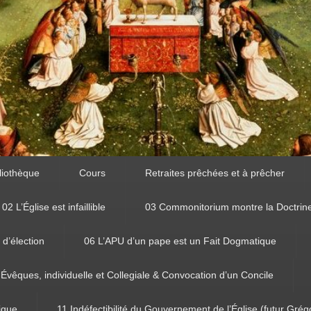
liothèque
Cours
Retraites prêchées et à prêcher
02 L’Église est infaillible
03 Commonitorium montre la Doctrin
 d’élection
06 L’APU d’un pape est un Fait Dogmatique
 Évêques, individuelle et Collegiale & Convocation d’un Concile
tique
11 Indéfectibilité du Gouvernement de l’Église (futur Grég