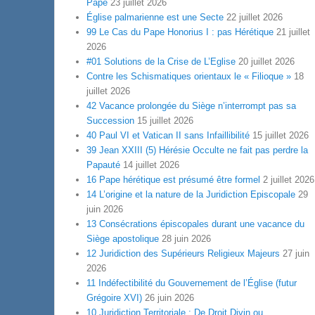
Pape
23 juillet 2026
Église palmarienne est une Secte
22 juillet 2026
99 Le Cas du Pape Honorius I : pas Hérétique
21 juillet
2026
#01 Solutions de la Crise de L’Eglise
20 juillet 2026
Contre les Schismatiques orientaux le « Filioque »
18
juillet 2026
42 Vacance prolongée du Siège n’interrompt pas sa
Succession
15 juillet 2026
40 Paul VI et Vatican II sans Infaillibilité
15 juillet 2026
39 Jean XXIII (5) Hérésie Occulte ne fait pas perdre la
Papauté
14 juillet 2026
16 Pape hérétique est présumé être formel
2 juillet 2026
14 L’origine et la nature de la Juridiction Episcopale
29
juin 2026
13 Consécrations épiscopales durant une vacance du
Siège apostolique
28 juin 2026
12 Juridiction des Supérieurs Religieux Majeurs
27 juin
2026
11 Indéfectibilité du Gouvernement de l’Église (futur
Grégoire XVI)
26 juin 2026
10 Juridiction Territoriale : De Droit Divin ou