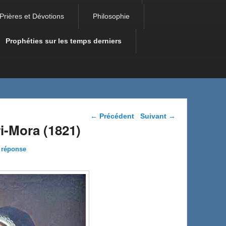
Prières et Dévotions
Philosophie
Prophéties sur les temps derniers
Navigation dans les
←
Précédent
Suivant
→
articles
i-Mora (1821)
 réponse