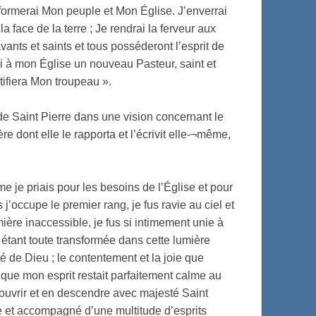
formerai Mon peuple et Mon Église. J’enverrai
a face de la terre ; Je rendrai la ferveur aux
ants et saints et tous posséderont l’esprit de
i à mon Église un nouveau Pasteur, saint et
tifiera Mon troupeau ».
 de Saint Pierre dans une vision concernant le
re dont elle le rapporta et l’écrivit elle-¬même,
me je priais pour les besoins de l’Église et pour
’occupe le premier rang, je fus ravie au ciel et
ière inaccessible, je fus si intimement unie à
étant toute transformée dans cette lumière
é de Dieu ; le contentement et la joie que
 que mon esprit restait parfaitement calme au
s’ouvrir et en descendre avec majesté Saint
re et accompagné d’une multitude d’esprits