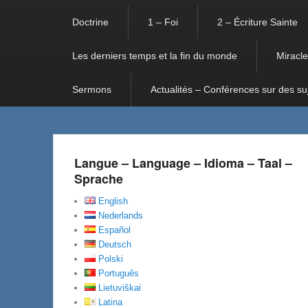
Doctrine
1 – Foi
2 – Écriture Sainte
Les derniers temps et la fin du monde
Miracle
Sermons
Actualités – Conférences sur des su
Langue – Language – Idioma – Taal –
Sprache
English
Nederlands
Español
Deutsch
Polski
Português
Lietuviškai
Latina