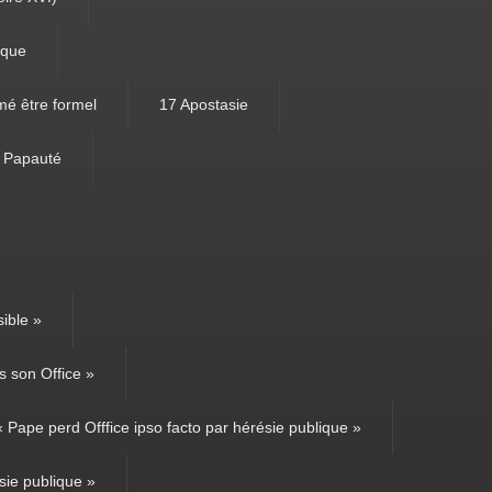
ique
mé être formel
17 Apostasie
e Papauté
ible »
 son Office »
Pape perd Offfice ipso facto par hérésie publique »
sie publique »