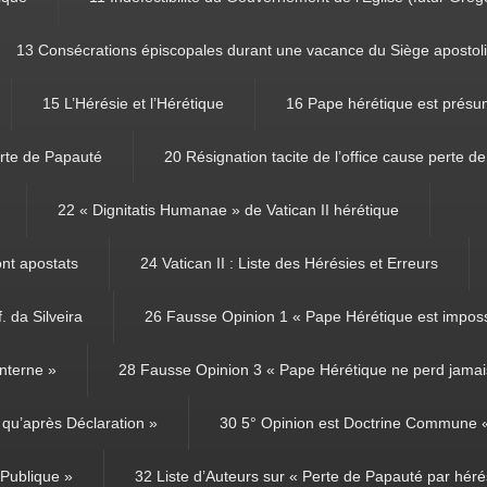
13 Consécrations épiscopales durant une vacance du Siège apostol
15 L’Hérésie et l’Hérétique
16 Pape hérétique est présu
rte de Papauté
20 Résignation tacite de l’office cause perte d
22 « Dignitatis Humanae » de Vatican II hérétique
ont apostats
24 Vatican II : Liste des Hérésies et Erreurs
. da Silveira
26 Fausse Opinion 1 « Pape Hérétique est imposs
nterne »
28 Fausse Opinion 3 « Pape Hérétique ne perd jamais
qu’après Déclaration »
30 5° Opinion est Doctrine Commune « 
 Publique »
32 Liste d’Auteurs sur « Perte de Papauté par héré