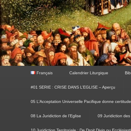
Premier
Français
Calendrier Liturgique
Bib
menu
#01 SERIE : CRISE DANS L’EGLISE – Aperçu
05 L’Acceptation Universelle Pacifique donne certitude
08 La Juridiction de l’Eglise
09 Juridiction des
10 Juridiction Territoriale : De Droit Divin ou Ecclésias