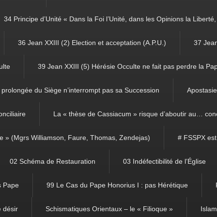
34 Principe d’Unité « Dans la Foi l’Unité, dans les Opinions la Libert
36 Jean XXIII (2) Election et acceptation (A.P.U.)
37 Jean
ulte
39 Jean XXIII (5) Hérésie Occulte ne fait pas perdre la Pa
prolongée du Siège n’interrompt pas sa Succession
Apostasie 
nciliaire
La « thèse de Cassiacum » risque d’aboutir au… con
ce » (Mgrs Williamson, Faure, Thomas, Zendejas)
# FSSPX est
02 Schéma de Restauration
03 Indéfectibilité de l’Église
ns Pape
99 Le Cas du Pape Honorius I : pas Hérétique
 désir
Schismatiques Orientaux – le « Filioque »
Isla