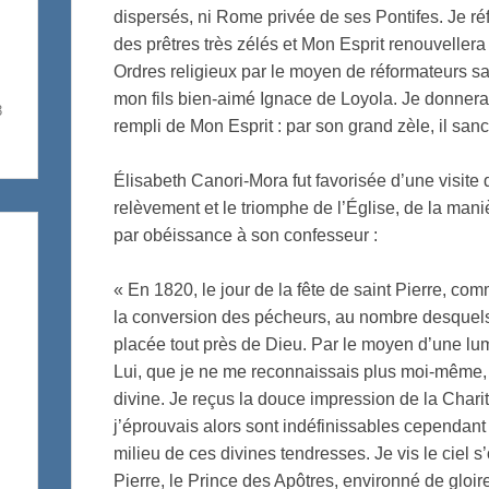
dispersés, ni Rome privée de ses Pontifes. Je ré
des prêtres très zélés et Mon Esprit renouvellera l
Ordres religieux par le moyen de réformateurs sav
mon fils bien-aimé Ignace de Loyola. Je donnera
3
rempli de Mon Esprit : par son grand zèle, il sanc
Élisabeth Canori-Mora fut favorisée d’une visite
relèvement et le triomphe de l’Église, de la maniè
par obéissance à son confesseur :
« En 1820, le jour de la fête de saint Pierre, com
la conversion des pécheurs, au nombre desquels j
placée tout près de Dieu. Par le moyen d’une lum
Lui, que je ne me reconnaissais plus moi-même, 
divine. Je reçus la douce impression de la Charit
j’éprouvais alors sont indéfinissables cependant
milieu de ces divines tendresses. Je vis le ciel 
Pierre, le Prince des Apôtres, environné de gloi