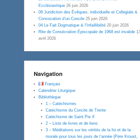
Ecclésiastique
26 juin 2026
09 Juridiction des Évêques, individuelle et Collegiale &
Convocation d’un Concile
25 juin 2026
04 Le Fait Dogmatique & l’Infaillibilité
20 juin 2026
Rite de Consécration Épiscopale de 1968 est invalide
1
avril 2026
Navigation
Français
Calendrier Liturgique
Bibliothèque
1 – Catéchismes
Catéchisme du Concile de Trente
Catéchisme de Saint Pie X
2 – Liste de livres et de liens
3 – Méditations sur les vérités de la foi et de la
morale pour tous les jours de l’année (Père Kroust,