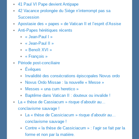
41 Paul VI Pape devient Antipape
42 Vacance prolongée du Siège n’interrompt pas sa
Succession
Apostasie des « papes » de Vatican II et l’esprit d’Assise
Anti-Papes hérétiques récents
« Jean-Paul I »
« Jean-Paul II »
« Benoît XVI »
« François »
Période post-conciliaire
Évêques
Invalidité des consécrations épiscopales Novus ordo
Novus Ordo Missae : la nouvelle « Messe »
Messes « una cum heretico »
Baptême dans Vatican II : douteux ou invalide !
La « thèse de Cassiacum » risque d’aboutir au…
conclavisme sauvage !
La « thèse de Cassiciacum » risque d’aboutir au…
conclavisme sauvage !
Contre « la thèse de Cassiciacum » : l’agir se fait par la
forme et non par la matière.