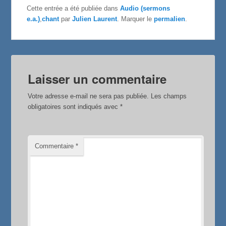
e
t
t
Cette entrée a été publiée dans
Audio (sermons
b
t
a
e.a.)
,
chant
par
Julien Laurent
. Marquer le
permalien
.
o
e
g
o
r
e
k
r
Laisser un commentaire
Votre adresse e-mail ne sera pas publiée.
Les champs
obligatoires sont indiqués avec
*
Commentaire
*