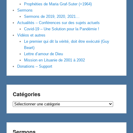
Prophéties de Maria Graf-Suter (+1964)
Sermons
Sermons de 2019, 2020, 2021…
Actualités – Conférences sur des sujets actuels
Covid-19 – Une Solution pour la Pandémie !
Vidéos et autres
Le premier qui dit la vérité, doit être exécuté (Guy
Beart)
Lettre d’amour de Dieu
Mission en Lituanie de 2001 à 2002
Donations – Support
Catégories
Catégories
Sermons