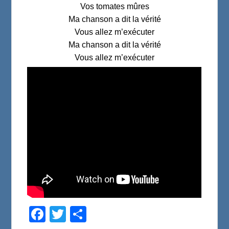
Vos tomates mûres
Ma chanson a dit la vérité
Vous allez m’exécuter
Ma chanson a dit la vérité
Vous allez m’exécuter
F
T
P
a
w
a
c
i
r