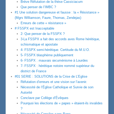
Brève Réfutation de la thèse Cassiciacum
Que penser de l’IMBC ?
#1 Une solution dangereuse et fausse : la « Résistance »
(Mgrs Williamson, Faure, Thomas, Zendejas)
Erreurs de cette « résistance »
# FSSPX est Inacceptable
2- Que penser de la FSSPX ?
3-La FSSPX a fait des accords aves Rome hérétique,
schismatique et apostate
4- FSSPX semi-hérétique. Certitude du M.U.O.
5- FSSPX blasphème publiquement
6- FSSPX : mauvais œcuménisme à Lourdes
7- FSSPX : hérétique notoire nommé supérieur du
district de France
#01 SERIE : SOLUTIONS de la Crise de L’Eglise
Réfutation d’erreurs et une vision sur l’avenir.
Nécessité de l’Église Catholique et Survie de son
Autorité
Conclave par Collège d’Évêques
Pourquoi les élections de « papes » étaient-ils invalides
?
Nécessité de Conciles sans Pape