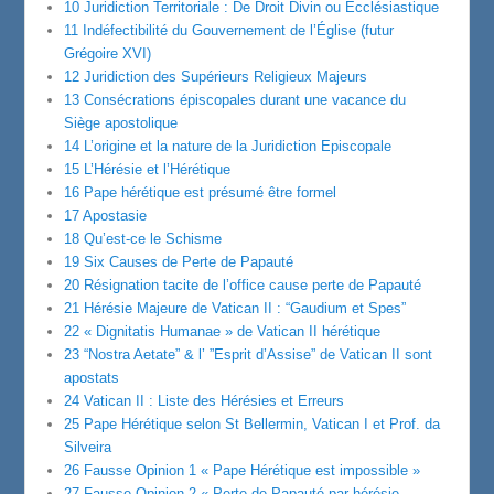
10 Juridiction Territoriale : De Droit Divin ou Ecclésiastique
11 Indéfectibilité du Gouvernement de l’Église (futur
Grégoire XVI)
12 Juridiction des Supérieurs Religieux Majeurs
13 Consécrations épiscopales durant une vacance du
Siège apostolique
14 L’origine et la nature de la Juridiction Episcopale
15 L’Hérésie et l’Hérétique
16 Pape hérétique est présumé être formel
17 Apostasie
18 Qu’est-ce le Schisme
19 Six Causes de Perte de Papauté
20 Résignation tacite de l’office cause perte de Papauté
21 Hérésie Majeure de Vatican II : “Gaudium et Spes”
22 « Dignitatis Humanae » de Vatican II hérétique
23 “Nostra Aetate” & l’ ”Esprit d’Assise” de Vatican II sont
apostats
24 Vatican II : Liste des Hérésies et Erreurs
25 Pape Hérétique selon St Bellermin, Vatican I et Prof. da
Silveira
26 Fausse Opinion 1 « Pape Hérétique est impossible »
27 Fausse Opinion 2 « Perte de Papauté par hérésie