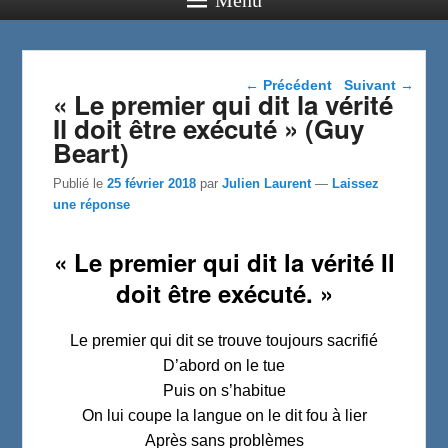
Navigation dans les
←
Précédent
Suivant
→
« Le premier qui dit la vérité
articles
Il doit être exécuté » (Guy
Beart)
Publié le
25 février 2018
par
Julien Laurent
—
Laissez
une réponse
« Le premier qui dit la vérité Il
doit être exécuté. »
Le premier qui dit se trouve toujours sacrifié
D’abord on le tue
Puis on s’habitue
On lui coupe la langue on le dit fou à lier
Après sans problèmes