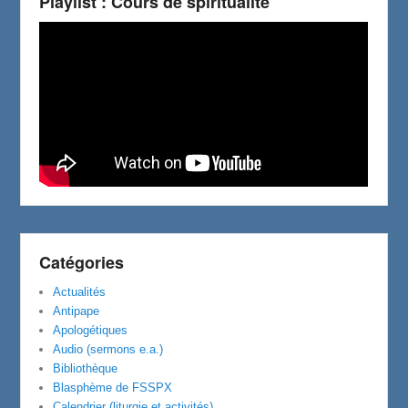
Playlist : Cours de spiritualité
Catégories
Actualités
Antipape
Apologétiques
Audio (sermons e.a.)
Bibliothèque
Blasphème de FSSPX
Calendrier (liturgie et activités)