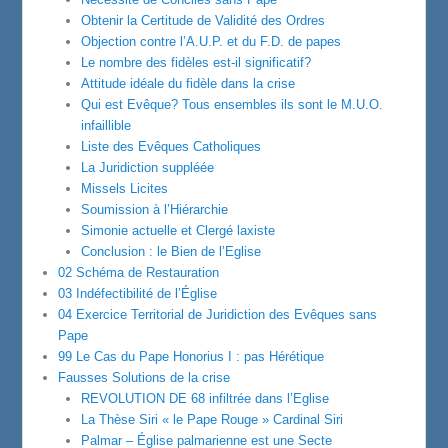
Obtenir la Certitude de Validité des Ordres
Objection contre l’A.U.P. et du F.D. de papes
Le nombre des fidèles est-il significatif?
Attitude idéale du fidèle dans la crise
Qui est Evêque? Tous ensembles ils sont le M.U.O.
infaillible
Liste des Evêques Catholiques
La Juridiction suppléée
Missels Licites
Soumission à l’Hiérarchie
Simonie actuelle et Clergé laxiste
Conclusion : le Bien de l’Eglise
02 Schéma de Restauration
03 Indéfectibilité de l’Église
04 Exercice Territorial de Juridiction des Evêques sans
Pape
99 Le Cas du Pape Honorius I : pas Hérétique
Fausses Solutions de la crise
REVOLUTION DE 68 infiltrée dans l’Eglise
La Thèse Siri « le Pape Rouge » Cardinal Siri
Palmar – Église palmarienne est une Secte