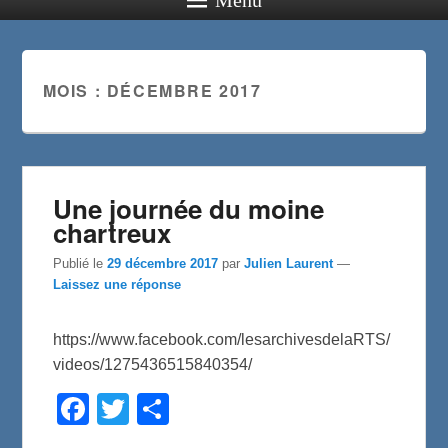
MOIS :
DÉCEMBRE 2017
Une journée du moine
chartreux
Publié le
29 décembre 2017
par
Julien Laurent
—
Laissez une réponse
https://www.facebook.com/lesarchivesdelaRTS/
videos/1275436515840354/
F
T
P
a
w
a
c
i
r