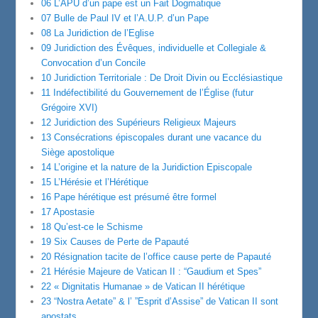
06 L’APU d’un pape est un Fait Dogmatique
07 Bulle de Paul IV et l’A.U.P. d’un Pape
08 La Juridiction de l’Eglise
09 Juridiction des Évêques, individuelle et Collegiale &
Convocation d’un Concile
10 Juridiction Territoriale : De Droit Divin ou Ecclésiastique
11 Indéfectibilité du Gouvernement de l’Église (futur
Grégoire XVI)
12 Juridiction des Supérieurs Religieux Majeurs
13 Consécrations épiscopales durant une vacance du
Siège apostolique
14 L’origine et la nature de la Juridiction Episcopale
15 L’Hérésie et l’Hérétique
16 Pape hérétique est présumé être formel
17 Apostasie
18 Qu’est-ce le Schisme
19 Six Causes de Perte de Papauté
20 Résignation tacite de l’office cause perte de Papauté
21 Hérésie Majeure de Vatican II : “Gaudium et Spes”
22 « Dignitatis Humanae » de Vatican II hérétique
23 “Nostra Aetate” & l’ ”Esprit d’Assise” de Vatican II sont
apostats