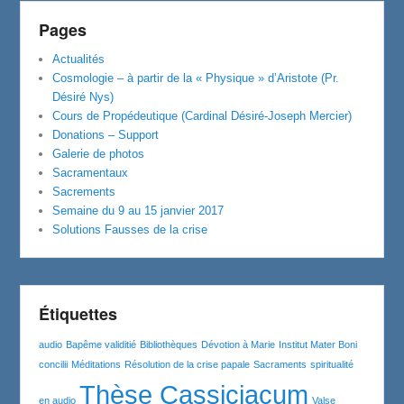
Pages
Actualités
Cosmologie – à partir de la « Physique » d’Aristote (Pr.
Désiré Nys)
Cours de Propédeutique (Cardinal Désiré-Joseph Mercier)
Donations – Support
Galerie de photos
Sacramentaux
Sacrements
Semaine du 9 au 15 janvier 2017
Solutions Fausses de la crise
Étiquettes
audio
Bapême validitié
Bibliothèques
Dévotion à Marie
Institut Mater Boni
concilii
Méditations
Résolution de la crise papale
Sacraments
spiritualité
Thèse Cassiciacum
en audio
Valse