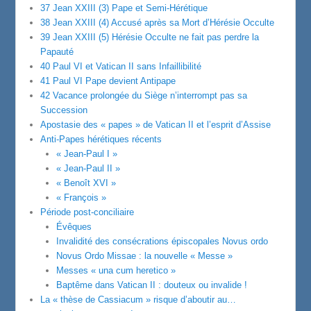
37 Jean XXIII (3) Pape et Semi-Hérétique
38 Jean XXIII (4) Accusé après sa Mort d’Hérésie Occulte
39 Jean XXIII (5) Hérésie Occulte ne fait pas perdre la
Papauté
40 Paul VI et Vatican II sans Infaillibilité
41 Paul VI Pape devient Antipape
42 Vacance prolongée du Siège n’interrompt pas sa
Succession
Apostasie des « papes » de Vatican II et l’esprit d’Assise
Anti-Papes hérétiques récents
« Jean-Paul I »
« Jean-Paul II »
« Benoît XVI »
« François »
Période post-conciliaire
Évêques
Invalidité des consécrations épiscopales Novus ordo
Novus Ordo Missae : la nouvelle « Messe »
Messes « una cum heretico »
Baptême dans Vatican II : douteux ou invalide !
La « thèse de Cassiacum » risque d’aboutir au…