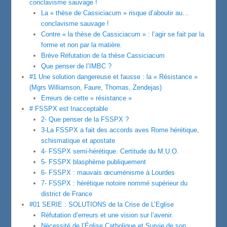
conclavisme sauvage !
La « thèse de Cassiciacum » risque d’aboutir au…
conclavisme sauvage !
Contre « la thèse de Cassiciacum » : l’agir se fait par la
forme et non par la matière.
Brève Réfutation de la thèse Cassiciacum
Que penser de l’IMBC ?
#1 Une solution dangereuse et fausse : la « Résistance »
(Mgrs Williamson, Faure, Thomas, Zendejas)
Erreurs de cette « résistance »
# FSSPX est Inacceptable
2- Que penser de la FSSPX ?
3-La FSSPX a fait des accords aves Rome hérétique,
schismatique et apostate
4- FSSPX semi-hérétique. Certitude du M.U.O.
5- FSSPX blasphème publiquement
6- FSSPX : mauvais œcuménisme à Lourdes
7- FSSPX : hérétique notoire nommé supérieur du
district de France
#01 SERIE : SOLUTIONS de la Crise de L’Eglise
Réfutation d’erreurs et une vision sur l’avenir.
Nécessité de l’Église Catholique et Survie de son