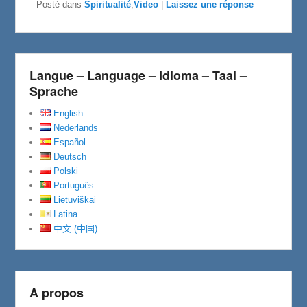
e
t
t
Posté dans
Spiritualité
,
Video
|
Laissez une réponse
b
t
a
o
e
g
o
r
e
k
r
Langue – Language – Idioma – Taal –
Sprache
English
Nederlands
Español
Deutsch
Polski
Português
Lietuviškai
Latina
中文 (中国)
A propos