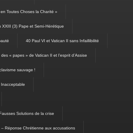
é, en Toutes Choses la Charité »
 XXIII (3) Pape et Semi-Hérétique
pauté
40 Paul VI et Vatican II sans Infaillibilité
des « papes » de Vatican II et l’esprit d’Assise
clavisme sauvage !
 Inacceptable
Fausses Solutions de la crise
m – Réponse Chrétienne aux accusations