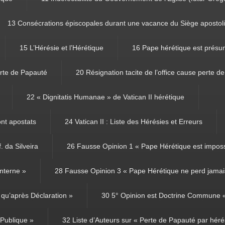
13 Consécrations épiscopales durant une vacance du Siège apostol
15 L’Hérésie et l’Hérétique
16 Pape hérétique est présu
rte de Papauté
20 Résignation tacite de l’office cause perte d
22 « Dignitatis Humanae » de Vatican II hérétique
ont apostats
24 Vatican II : Liste des Hérésies et Erreurs
. da Silveira
26 Fausse Opinion 1 « Pape Hérétique est imposs
nterne »
28 Fausse Opinion 3 « Pape Hérétique ne perd jamais
qu’après Déclaration »
30 5° Opinion est Doctrine Commune « 
 Publique »
32 Liste d’Auteurs sur « Perte de Papauté par héré