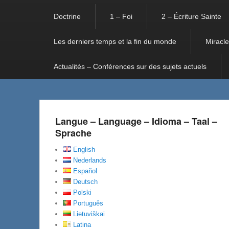
Doctrine
1 – Foi
2 – Écriture Sainte
Les derniers temps et la fin du monde
Miracle
Actualités – Conférences sur des sujets actuels
Langue – Language – Idioma – Taal –
Sprache
English
Nederlands
Español
Deutsch
Polski
Português
Lietuviškai
Latina