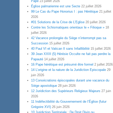
Pape
23 juillet 2026
Église palmarienne est une Secte
22 juillet 2026
99 Le Cas du Pape Honorius I : pas Hérétique
21 juillet
2026
#01 Solutions de la Crise de L’Eglise
20 juillet 2026
Contre les Schismatiques orientaux le « Filioque »
18
juillet 2026
42 Vacance prolongée du Siège n’interrompt pas sa
Succession
15 juillet 2026
40 Paul VI et Vatican II sans Infaillibilité
15 juillet 2026
39 Jean XXIII (5) Hérésie Occulte ne fait pas perdre la
Papauté
14 juillet 2026
16 Pape hérétique est présumé être formel
2 juillet 2026
14 L’origine et la nature de la Juridiction Episcopale
29
juin 2026
13 Consécrations épiscopales durant une vacance du
Siège apostolique
28 juin 2026
12 Juridiction des Supérieurs Religieux Majeurs
27 juin
2026
11 Indéfectibilité du Gouvernement de l’Église (futur
Grégoire XVI)
26 juin 2026
10 Juridiction Territoriale : De Droit Divin ou