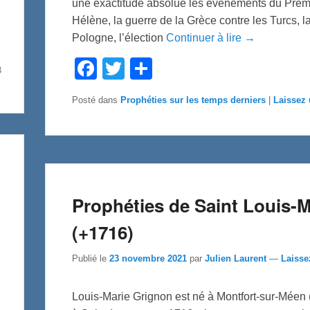
une exactitude absolue les événements du Premi
Hélène, la guerre de la Grèce contre les Turcs, l
Pologne, l’élection
Continuer à lire →
F
T
P
3
a
w
a
c
i
r
e
t
t
Posté dans
Prophéties sur les temps derniers
|
Laissez
b
t
a
o
e
g
o
r
e
k
r
Prophéties de Saint Louis-
(+1716)
Publié le
23 novembre 2021
par
Julien Laurent
—
Laisse
Louis-Marie Grignon est né à Montfort-sur-Méen (Il