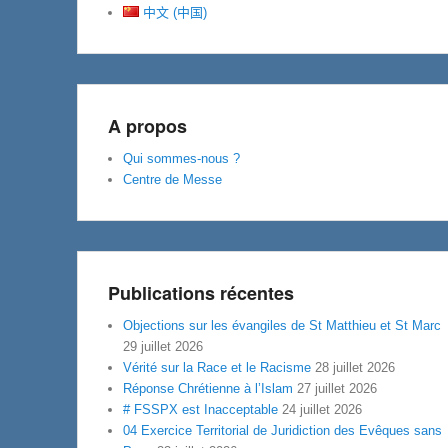
中文 (中国)
A propos
Qui sommes-nous ?
Centre de Messe
Publications récentes
Objections sur les évangiles de St Matthieu et St Marc
29 juillet 2026
Vérité sur la Race et le Racisme
28 juillet 2026
Réponse Chrétienne à l’Islam
27 juillet 2026
# FSSPX est Inacceptable
24 juillet 2026
04 Exercice Territorial de Juridiction des Evêques sans