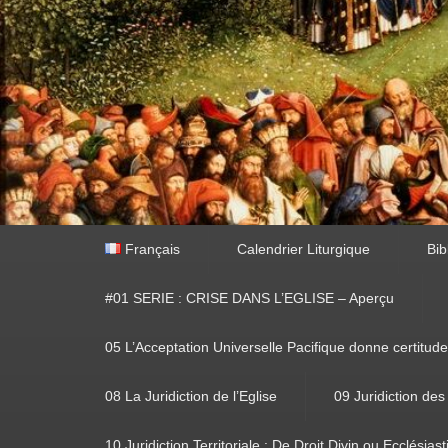
Premier
Français
Calendrier Liturgique
Bib
menu
#01 SERIE : CRISE DANS L’EGLISE – Aperçu
05 L’Acceptation Universelle Pacifique donne certitude
08 La Juridiction de l’Eglise
09 Juridiction des
10 Juridiction Territoriale : De Droit Divin ou Ecclésias