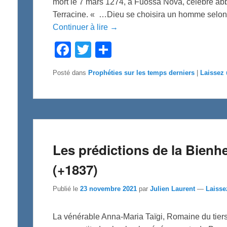
mort le 7 mars 1274, à Fuossa Nova, célèbre abb
Terracine. « …Dieu se choisira un homme selon 
Continuer à lire →
F
T
P
a
w
a
c
i
r
e
t
t
Posté dans
Prophéties sur les temps derniers
|
Laissez
b
t
a
o
e
g
o
r
e
k
r
Les prédictions de la Bienh
(+1837)
Publié le
23 novembre 2021
par
Julien Laurent
—
Laisse
La vénérable Anna-Maria Taïgi, Romaine du tiers O