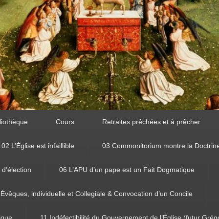
liothèque
Cours
Retraites prêchées et à prêcher
02 L’Église est infaillible
03 Commonitorium montre la Doctrin
 d’élection
06 L’APU d’un pape est un Fait Dogmatique
 Évêques, individuelle et Collegiale & Convocation d’un Concile
tique
11 Indéfectibilité du Gouvernement de l’Église (futur Grég