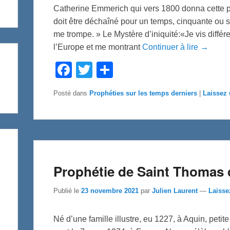
Catherine Emmerich qui vers 1800 donna cette pr
doit être déchaîné pour un temps, cinquante ou so
me trompe. » Le Mystère d’iniquité:«Je vis diffé
l’Europe et me montrant
Continuer à lire →
F
T
P
a
w
a
c
i
r
e
t
t
Posté dans
Prophéties sur les temps derniers
|
Laissez
b
t
a
o
e
g
o
r
e
k
r
Prophétie de Saint Thomas 
Publié le
23 novembre 2021
par
Julien Laurent
—
Laisse
Né d’une famille illustre, eu 1227, à Aquin, peti