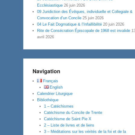
Ecclésiastique
26 juin 2026
09 Juridiction des Évêques, individuelle et Collegiale &
Convocation d’un Concile
25 juin 2026
04 Le Fait Dogmatique & l’Infaillibilité
20 juin 2026
Rite de Consécration Épiscopale de 1968 est invalide
1
avril 2026
Navigation
Français
English
Calendrier Liturgique
Bibliothèque
1 – Catéchismes
Catéchisme du Concile de Trente
Catéchisme de Saint Pie X
2 – Liste de livres et de liens
3 – Méditations sur les vérités de la foi et de la