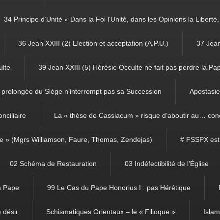
34 Principe d’Unité « Dans la Foi l’Unité, dans les Opinions la Libert
36 Jean XXIII (2) Election et acceptation (A.P.U.)
37 Jean
ulte
39 Jean XXIII (5) Hérésie Occulte ne fait pas perdre la Pa
prolongée du Siège n’interrompt pas sa Succession
Apostasie 
nciliaire
La « thèse de Cassiacum » risque d’aboutir au… con
ce » (Mgrs Williamson, Faure, Thomas, Zendejas)
# FSSPX est
02 Schéma de Restauration
03 Indéfectibilité de l’Église
ns Pape
99 Le Cas du Pape Honorius I : pas Hérétique
 désir
Schismatiques Orientaux – le « Filioque »
Isla