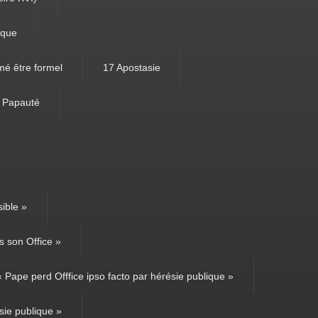
ique
mé être formel
17 Apostasie
e Papauté
ible »
 son Office »
Pape perd Offfice ipso facto par hérésie publique »
sie publique »