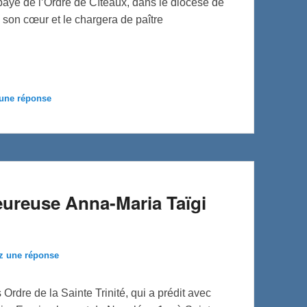
aye de l’Ordre de Cîteaux, dans le diocèse de
son cœur et le chargera de paître
 une réponse
eureuse Anna-Maria Taïgi
z une réponse
rdre de la Sainte Trinité, qui a prédit avec