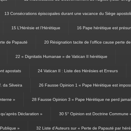
13 Consécrations épiscopales durant une vacance du Siège apostol
15 L’Hérésie et l’Hérétique
16 Pape hérétique est présu
rte de Papauté
20 Résignation tacite de l’office cause perte d
22 « Dignitatis Humanae » de Vatican II hérétique
ont apostats
24 Vatican II : Liste des Hérésies et Erreurs
. da Silveira
26 Fausse Opinion 1 « Pape Hérétique est imposs
nterne »
28 Fausse Opinion 3 « Pape Hérétique ne perd jamais
qu’après Déclaration »
30 5° Opinion est Doctrine Commune « 
 Publique »
32 Liste d’Auteurs sur « Perte de Papauté par héré