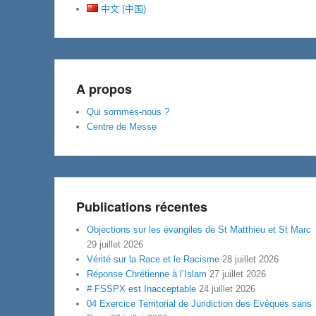
中文 (中国)
A propos
Qui sommes-nous ?
Centre de Messe
Publications récentes
Objections sur les évangiles de St Matthieu et St Marc
29 juillet 2026
Vérité sur la Race et le Racisme
28 juillet 2026
Réponse Chrétienne à l’Islam
27 juillet 2026
# FSSPX est Inacceptable
24 juillet 2026
04 Exercice Territorial de Juridiction des Evêques sans