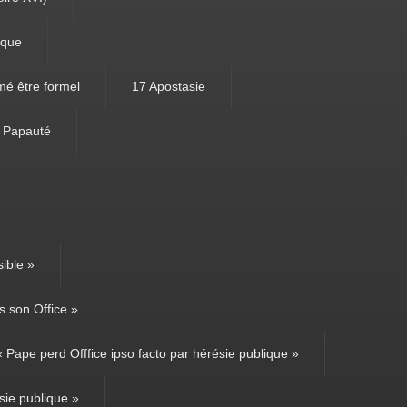
ique
mé être formel
17 Apostasie
e Papauté
ible »
 son Office »
Pape perd Offfice ipso facto par hérésie publique »
sie publique »