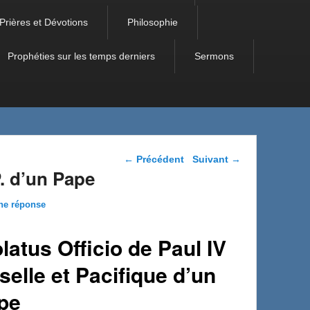
Prières et Dévotions
Philosophie
Prophéties sur les temps derniers
Sermons
Navigation dans les
←
Précédent
Suivant
→
articles
P. d’un Pape
ne réponse
atus Officio de Paul IV
selle et Pacifique d’un
pe