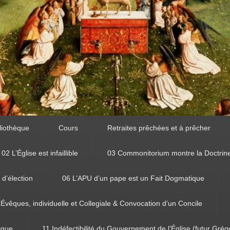
liothèque
Cours
Retraites prêchées et à prêcher
02 L’Église est infaillible
03 Commonitorium montre la Doctrin
 d’élection
06 L’APU d’un pape est un Fait Dogmatique
 Évêques, individuelle et Collegiale & Convocation d’un Concile
tique
11 Indéfectibilité du Gouvernement de l’Église (futur Grég