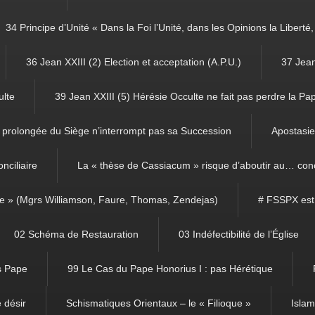
34 Principe d’Unité « Dans la Foi l’Unité, dans les Opinions la Libert
36 Jean XXIII (2) Election et acceptation (A.P.U.)
37 Jean
ulte
39 Jean XXIII (5) Hérésie Occulte ne fait pas perdre la Pa
prolongée du Siège n’interrompt pas sa Succession
Apostasie 
nciliaire
La « thèse de Cassiacum » risque d’aboutir au… con
ce » (Mgrs Williamson, Faure, Thomas, Zendejas)
# FSSPX est
02 Schéma de Restauration
03 Indéfectibilité de l’Église
ns Pape
99 Le Cas du Pape Honorius I : pas Hérétique
 désir
Schismatiques Orientaux – le « Filioque »
Isla