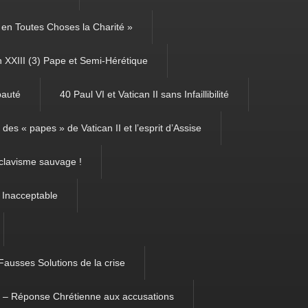
é, en Toutes Choses la Charité »
 XXIII (3) Pape et Semi-Hérétique
pauté
40 Paul VI et Vatican II sans Infaillibilité
des « papes » de Vatican II et l’esprit d’Assise
clavisme sauvage !
 Inacceptable
Fausses Solutions de la crise
m – Réponse Chrétienne aux accusations