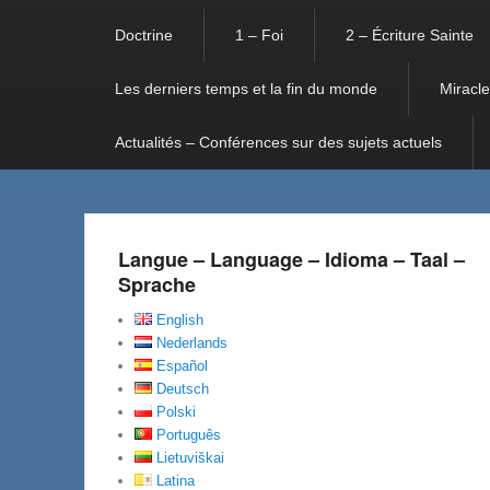
Doctrine
1 – Foi
2 – Écriture Sainte
Les derniers temps et la fin du monde
Miracle
Actualités – Conférences sur des sujets actuels
Langue – Language – Idioma – Taal –
Sprache
English
Nederlands
Español
Deutsch
Polski
Português
Lietuviškai
Latina