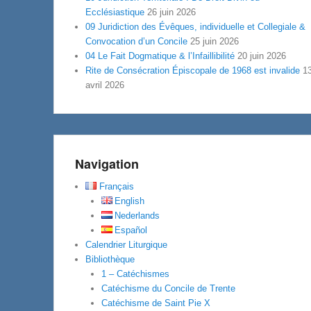
Ecclésiastique
26 juin 2026
09 Juridiction des Évêques, individuelle et Collegiale &
Convocation d’un Concile
25 juin 2026
04 Le Fait Dogmatique & l’Infaillibilité
20 juin 2026
Rite de Consécration Épiscopale de 1968 est invalide
1
avril 2026
Navigation
Français
English
Nederlands
Español
Calendrier Liturgique
Bibliothèque
1 – Catéchismes
Catéchisme du Concile de Trente
Catéchisme de Saint Pie X