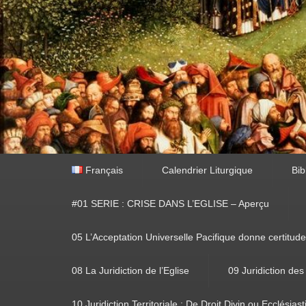
Premier
Français
Calendrier Liturgique
Bib
menu
#01 SERIE : CRISE DANS L’EGLISE – Aperçu
05 L’Acceptation Universelle Pacifique donne certitude
08 La Juridiction de l’Eglise
09 Juridiction des
10 Juridiction Territoriale : De Droit Divin ou Ecclésias