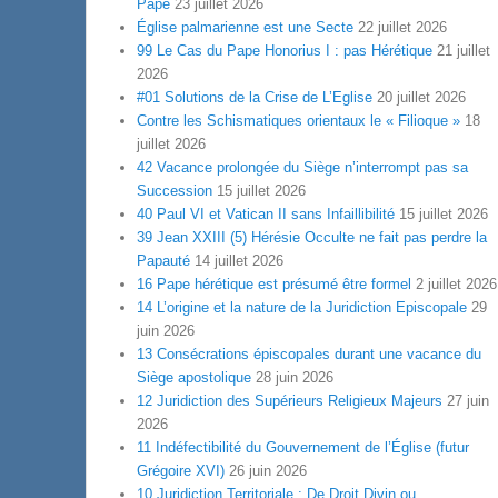
Pape
23 juillet 2026
Église palmarienne est une Secte
22 juillet 2026
99 Le Cas du Pape Honorius I : pas Hérétique
21 juillet
2026
#01 Solutions de la Crise de L’Eglise
20 juillet 2026
Contre les Schismatiques orientaux le « Filioque »
18
juillet 2026
42 Vacance prolongée du Siège n’interrompt pas sa
Succession
15 juillet 2026
40 Paul VI et Vatican II sans Infaillibilité
15 juillet 2026
39 Jean XXIII (5) Hérésie Occulte ne fait pas perdre la
Papauté
14 juillet 2026
16 Pape hérétique est présumé être formel
2 juillet 2026
14 L’origine et la nature de la Juridiction Episcopale
29
juin 2026
13 Consécrations épiscopales durant une vacance du
Siège apostolique
28 juin 2026
12 Juridiction des Supérieurs Religieux Majeurs
27 juin
2026
11 Indéfectibilité du Gouvernement de l’Église (futur
Grégoire XVI)
26 juin 2026
10 Juridiction Territoriale : De Droit Divin ou