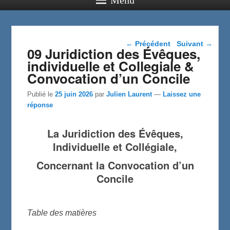
Navigation dans les
←
Précédent
Suivant
→
09 Juridiction des Évêques,
articles
individuelle et Collegiale &
Convocation d’un Concile
Publié le
25 juin 2026
par
Julien Laurent
—
Laissez une
réponse
La Juridiction des Évêques,
Individuelle et Collégiale,
Concernant la Convocation d’un
Concile
Table des matières