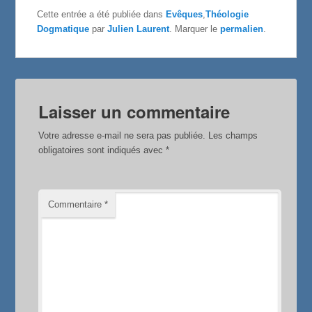
e
t
t
Cette entrée a été publiée dans
Evêques
,
Théologie
b
t
a
Dogmatique
par
Julien Laurent
. Marquer le
permalien
.
o
e
g
o
r
e
k
r
Laisser un commentaire
Votre adresse e-mail ne sera pas publiée.
Les champs
obligatoires sont indiqués avec
*
Commentaire
*