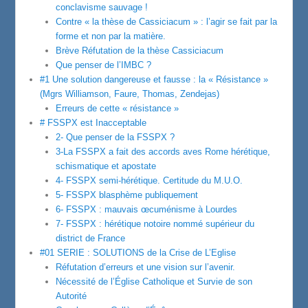
conclavisme sauvage !
Contre « la thèse de Cassiciacum » : l’agir se fait par la
forme et non par la matière.
Brève Réfutation de la thèse Cassiciacum
Que penser de l’IMBC ?
#1 Une solution dangereuse et fausse : la « Résistance »
(Mgrs Williamson, Faure, Thomas, Zendejas)
Erreurs de cette « résistance »
# FSSPX est Inacceptable
2- Que penser de la FSSPX ?
3-La FSSPX a fait des accords aves Rome hérétique,
schismatique et apostate
4- FSSPX semi-hérétique. Certitude du M.U.O.
5- FSSPX blasphème publiquement
6- FSSPX : mauvais œcuménisme à Lourdes
7- FSSPX : hérétique notoire nommé supérieur du
district de France
#01 SERIE : SOLUTIONS de la Crise de L’Eglise
Réfutation d’erreurs et une vision sur l’avenir.
Nécessité de l’Église Catholique et Survie de son
Autorité