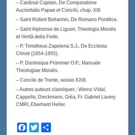
– Cardinal Cajetan, De Comparatione
Auctoritatis Papae et Concilii, chap. XIII.
– Saint Robert Bellarmin, De Romano Pontifice.
– Saint Alphonse de Liguori, Theologia Moralis
et Verità della Fede.
– P. Timotheus Zapelena S.J., De Ecclesia
Christi (1954-1955).
– P. Dominique Prümmer O.P., Manuale
Theologiae Moralis.
– Concile de Trente, sessio XXIII.
– Autres auteurs classiques : Wernz-Vidal,
Cappello, Dieckmann, Gréa, Fr. Gabriel Lavery
CMRI, Eberhard Heller.
F
T
P
a
w
a
c
i
r