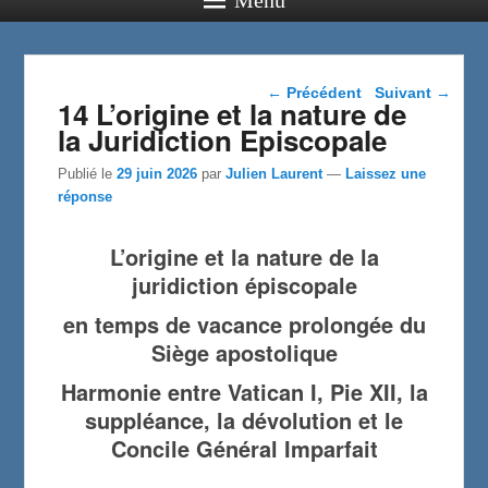
Navigation dans les
←
Précédent
Suivant
→
14 L’origine et la nature de
articles
la Juridiction Episcopale
Publié le
29 juin 2026
par
Julien Laurent
—
Laissez une
réponse
L’origine et la nature de la
juridiction épiscopale
en temps de vacance prolongée du
Siège apostolique
Harmonie entre Vatican I, Pie XII, la
suppléance, la dévolution et le
Concile Général Imparfait