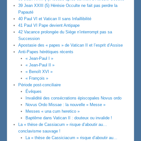
39 Jean XXIII (5) Hérésie Occulte ne fait pas perdre la
Papauté
40 Paul VI et Vatican II sans Infaillibilité
41 Paul VI Pape devient Antipape
42 Vacance prolongée du Siège n’interrompt pas sa
Succession
Apostasie des « papes » de Vatican II et l’esprit d’Assise
Anti-Papes hérétiques récents
« Jean-Paul I »
« Jean-Paul II »
« Benoît XVI »
« François »
Période post-conciliaire
Évêques
Invalidité des consécrations épiscopales Novus ordo
Novus Ordo Missae : la nouvelle « Messe »
Messes « una cum heretico »
Baptême dans Vatican II : douteux ou invalide !
La « thèse de Cassiacum » risque d’aboutir au…
conclavisme sauvage !
La « thèse de Cassiciacum » risque d’aboutir au…