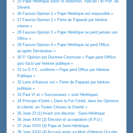
25 Pape Hérétique selon St Bellermin, Vatican I et Prof. da
Silveira
26 Fausse Opinion 1 « Pape Hérétique est impossible »
27 Fausse Opinion 2 « Perte de Papauté par hérésie
interne »
28 Fausse Opinion 3 « Pape Hérétique ne perd jamais son
Office »
29 Fausse Opinion 4 « Pape Hérétique ne perd Office
qu’après Déclaration »
30 5° Opinion est Doctrine Commune « Pape perd Offfice
ipso facto par hérésie publique »
31 Le D.T.C. confirme « Pape perd Office par Hérésie
Publique »
32 Liste d’Auteurs sur « Perte de Papauté par hérésie
publique »
33 Paul VI et « Successeurs » sont Hérétiques
34 Principe d’Unité « Dans la Foi l’Unité, dans les Opinions
la Liberté, en Toutes Choses la Charité »
35 Jean 23 (1) Avant son élection : Semi-Hérétique
36 Jean XXIII (2) Election et acceptation (A.P.U.)
37 Jean XXIII (3) Pape et Semi-Hérétique
38 Jean XXIII (4) Accusé après sa Mort d’Hérésie Occulte