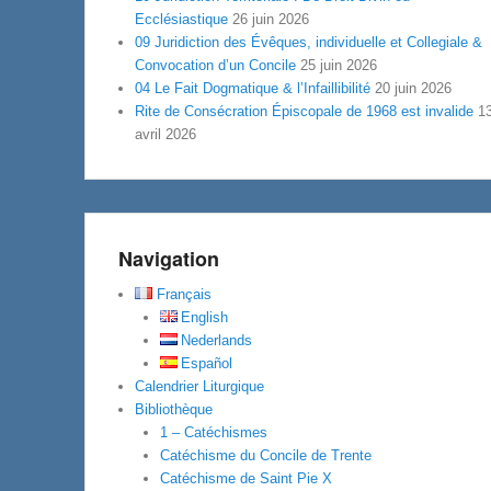
Ecclésiastique
26 juin 2026
09 Juridiction des Évêques, individuelle et Collegiale &
Convocation d’un Concile
25 juin 2026
04 Le Fait Dogmatique & l’Infaillibilité
20 juin 2026
Rite de Consécration Épiscopale de 1968 est invalide
1
avril 2026
Navigation
Français
English
Nederlands
Español
Calendrier Liturgique
Bibliothèque
1 – Catéchismes
Catéchisme du Concile de Trente
Catéchisme de Saint Pie X