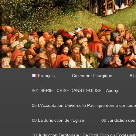
Premier
Français
Calendrier Liturgique
Bib
menu
#01 SERIE : CRISE DANS L’EGLISE – Aperçu
05 L’Acceptation Universelle Pacifique donne certitude
08 La Juridiction de l’Eglise
09 Juridiction des
10 Juridiction Territoriale : De Droit Divin ou Ecclésias