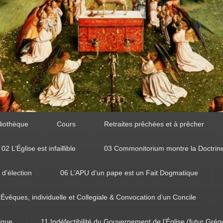
liothèque
Cours
Retraites prêchées et à prêcher
02 L’Église est infaillible
03 Commonitorium montre la Doctrin
 d’élection
06 L’APU d’un pape est un Fait Dogmatique
 Évêques, individuelle et Collegiale & Convocation d’un Concile
tique
11 Indéfectibilité du Gouvernement de l’Église (futur Grég