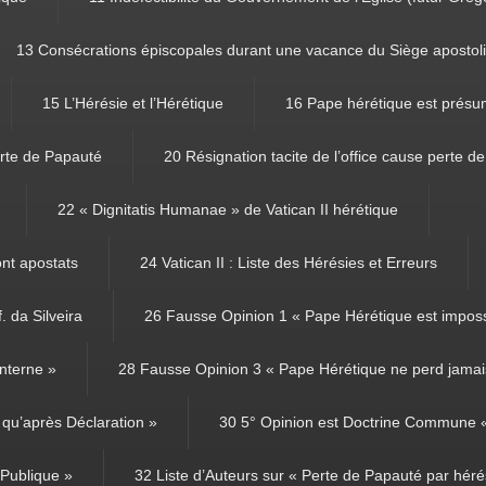
13 Consécrations épiscopales durant une vacance du Siège apostol
15 L’Hérésie et l’Hérétique
16 Pape hérétique est présu
rte de Papauté
20 Résignation tacite de l’office cause perte d
22 « Dignitatis Humanae » de Vatican II hérétique
ont apostats
24 Vatican II : Liste des Hérésies et Erreurs
. da Silveira
26 Fausse Opinion 1 « Pape Hérétique est imposs
nterne »
28 Fausse Opinion 3 « Pape Hérétique ne perd jamais
qu’après Déclaration »
30 5° Opinion est Doctrine Commune « 
 Publique »
32 Liste d’Auteurs sur « Perte de Papauté par héré