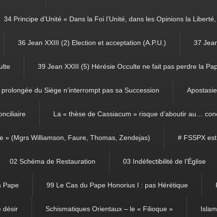
34 Principe d’Unité « Dans la Foi l’Unité, dans les Opinions la Libert
36 Jean XXIII (2) Election et acceptation (A.P.U.)
37 Jean
ulte
39 Jean XXIII (5) Hérésie Occulte ne fait pas perdre la Pa
prolongée du Siège n’interrompt pas sa Succession
Apostasie 
nciliaire
La « thèse de Cassiacum » risque d’aboutir au… con
ce » (Mgrs Williamson, Faure, Thomas, Zendejas)
# FSSPX est
02 Schéma de Restauration
03 Indéfectibilité de l’Église
ns Pape
99 Le Cas du Pape Honorius I : pas Hérétique
 désir
Schismatiques Orientaux – le « Filioque »
Isla