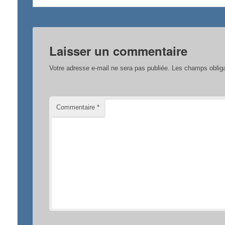
o
r
e
k
r
Laisser un commentaire
Votre adresse e-mail ne sera pas publiée.
Les champs obliga
Commentaire
*