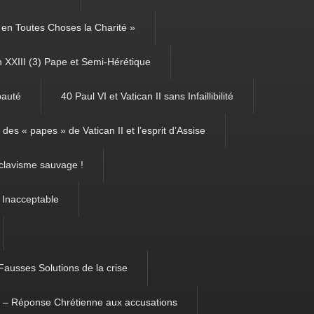
é, en Toutes Choses la Charité »
 XXIII (3) Pape et Semi-Hérétique
pauté
40 Paul VI et Vatican II sans Infaillibilité
des « papes » de Vatican II et l’esprit d’Assise
clavisme sauvage !
 Inacceptable
Fausses Solutions de la crise
m – Réponse Chrétienne aux accusations