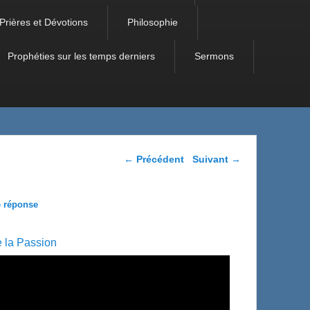
Prières et Dévotions
Philosophie
Prophéties sur les temps derniers
Sermons
Navigation dans les
←
Précédent
Suivant
→
articles
e réponse
e la Passion