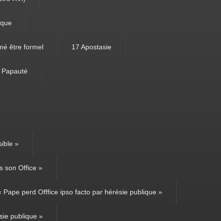
ique
mé être formel
17 Apostasie
e Papauté
ible »
 son Office »
Pape perd Offfice ipso facto par hérésie publique »
sie publique »