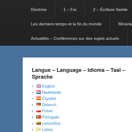
Doctrine
1 – Foi
2 – Écriture Sainte
Les derniers temps et la fin du monde
Miracle
Actualités – Conférences sur des sujets actuels
Langue – Language – Idioma – Taal –
Sprache
English
Nederlands
Español
Deutsch
Polski
Português
Lietuviškai
Latina