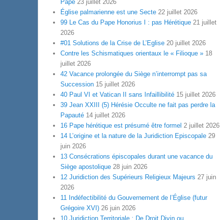
Pape
23 juillet 2026
Église palmarienne est une Secte
22 juillet 2026
99 Le Cas du Pape Honorius I : pas Hérétique
21 juillet
2026
#01 Solutions de la Crise de L’Eglise
20 juillet 2026
Contre les Schismatiques orientaux le « Filioque »
18
juillet 2026
42 Vacance prolongée du Siège n’interrompt pas sa
Succession
15 juillet 2026
40 Paul VI et Vatican II sans Infaillibilité
15 juillet 2026
39 Jean XXIII (5) Hérésie Occulte ne fait pas perdre la
Papauté
14 juillet 2026
16 Pape hérétique est présumé être formel
2 juillet 2026
14 L’origine et la nature de la Juridiction Episcopale
29
juin 2026
13 Consécrations épiscopales durant une vacance du
Siège apostolique
28 juin 2026
12 Juridiction des Supérieurs Religieux Majeurs
27 juin
2026
11 Indéfectibilité du Gouvernement de l’Église (futur
Grégoire XVI)
26 juin 2026
10 Juridiction Territoriale : De Droit Divin ou