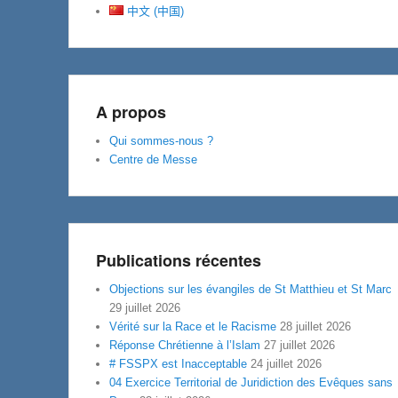
中文 (中国)
A propos
Qui sommes-nous ?
Centre de Messe
Publications récentes
Objections sur les évangiles de St Matthieu et St Marc
29 juillet 2026
Vérité sur la Race et le Racisme
28 juillet 2026
Réponse Chrétienne à l’Islam
27 juillet 2026
# FSSPX est Inacceptable
24 juillet 2026
04 Exercice Territorial de Juridiction des Evêques sans